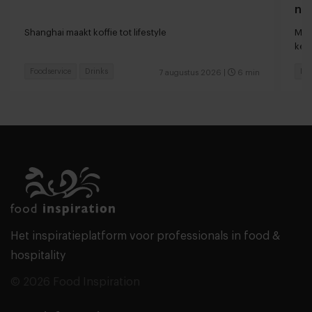
naa
loc
Shanghai maakt koffie tot lifestyle
Man
keu
Foodservice
Drinks
Fas
7 augustus 2026
|
6 min
Het inspiratieplatform voor professionals in food &
hospitality
© 2026 Food Inspiration