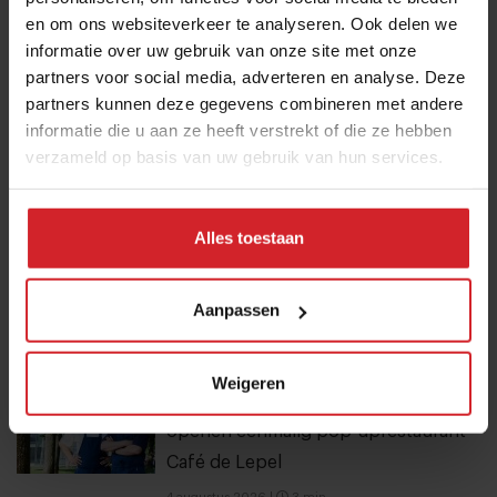
Eten in Amsterdam: van verscholen
en om ons websiteverkeer te analyseren. Ook delen we
eetcafés tot De Strip in Noord
informatie over uw gebruik van onze site met onze
partners voor social media, adverteren en analyse. Deze
4 augustus 2026
|
6 min
partners kunnen deze gegevens combineren met andere
informatie die u aan ze heeft verstrekt of die ze hebben
Van oploskoffie tot koffiechampagne
verzameld op basis van uw gebruik van hun services.
7 augustus 2026
|
6 min
Alles toestaan
Mijn favo influencer gaat naar Japan,
dus ik ga naar Japan
Aanpassen
7 augustus 2026
|
4 min
Weigeren
Joris Bijdendijk en Samuel Levie
openen eenmalig pop-uprestaurant
Café de Lepel