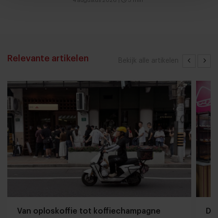
4 augustus 2026
|
3 min
Relevante artikelen
Bekijk alle artikelen
Van oploskoffie tot koffiechampagne
Dyn