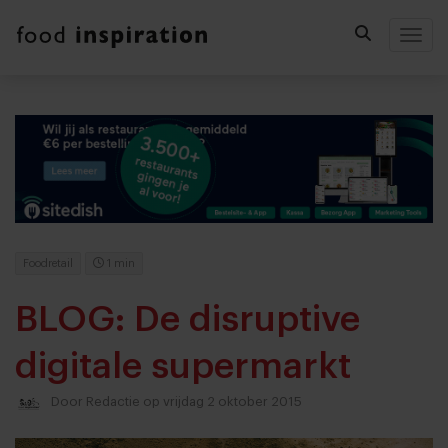
Togg
Foodretail
1 min
BLOG: De disruptive
digitale supermarkt
Door
Redactie
op vrijdag 2 oktober 2015