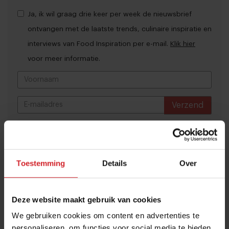
Ja, ik wil graag drie keer per week de nieuwsbrief
ontvangen met de laatste trends, culinaire inspiratie en
interviews van Food Inspiration per e-mail.
Klik hier
voor meer informatie.
Verzend
THANKS
Best gelezen artikelen
Dynamische tijd voor Bakker Bart: van
Toestemming
Details
Over
9 naar 14 miljoen bezoekers door to
go-locaties
Deze website maakt gebruik van cookies
7 augustus 2026
|
7 min
We gebruiken cookies om content en advertenties te
personaliseren, om functies voor social media te bieden