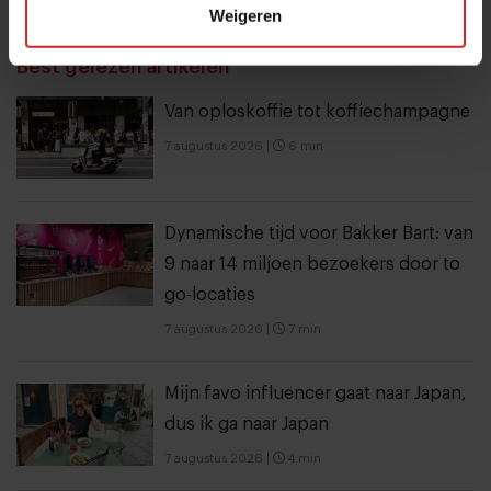
Weigeren
THANKS
Best gelezen artikelen
Van oploskoffie tot koffiechampagne
7 augustus 2026
|
6 min
Dynamische tijd voor Bakker Bart: van
9 naar 14 miljoen bezoekers door to
go-locaties
7 augustus 2026
|
7 min
Mijn favo influencer gaat naar Japan,
dus ik ga naar Japan
7 augustus 2026
|
4 min