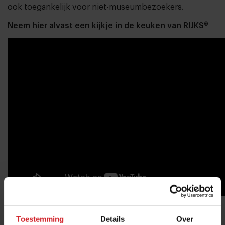
ook toegankelijk voor niet-museumbezoekers.
Neem hier alvast een kijkje in de keuken van RIJKS®
RIJKS®
Toestemming
Details
Over