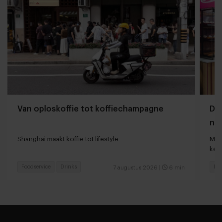
Van oploskoffie tot koffiechampagne
Dyn
naa
loc
Shanghai maakt koffie tot lifestyle
Man
keu
Foodservice
Drinks
Fas
7 augustus 2026
|
6 min