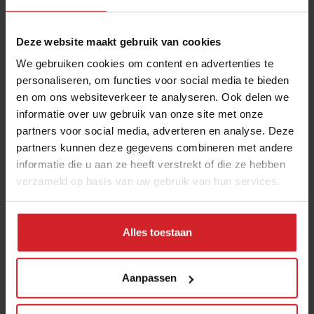
Museumstraat 2
1077 XX Amsterdam
Tel: + 31 (20) – 6747 555
Deze website maakt gebruik van cookies
www.rijksrestaurant.nl
We gebruiken cookies om content en advertenties te
personaliseren, om functies voor social media te bieden
en om ons websiteverkeer te analyseren. Ook delen we
Deel artikel
informatie over uw gebruik van onze site met onze
partners voor social media, adverteren en analyse. Deze
partners kunnen deze gegevens combineren met andere
Meld je aan voor de nieuwsbrief
informatie die u aan ze heeft verstrekt of die ze hebben
verzameld op basis van uw gebruik van hun services.
Ja, ik wil graag drie keer per week de nieuwsbrief
ontvangen met de laatste trends, culinaire inspiratie en
interviews van Food Inspiration per e-mail.
Klik hier
Alles toestaan
voor meer informatie.
Aanpassen
Verzend