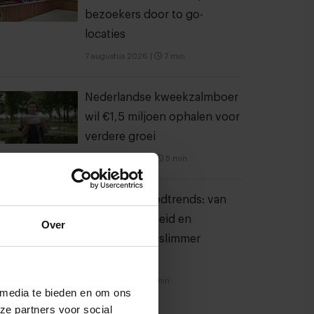
bezoekers door to go-
locaties
7 augustus 2026
|
7 min
Nederlandse kweekzalmboer
wil €1,5 miljoen ophalen voor
verdere groei
6 augustus 2026
|
5 min
10 globale foodtrends: van
darmgezondheid en
Over
brainfood tot slimmer
snacken
23 juli 2026
|
6 min
 media te bieden en om ons
ze partners voor social