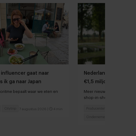
 influencer gaat naar
Nederlandse kweekza
s ik ga naar Japan
€1,5 miljoen ophalen 
groei
oritme bepaalt waar we eten en
Meer nieuws: chocolatier M
shop-in-shops bij Rituals e
voedsel door droogte en hi
Citytrip
Producenten
7 augustus 2026
|
4 min
6 augu
Ondernemen