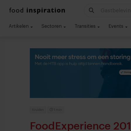
Gastbelevin
Artikelen
Sectoren
Transities
Events
Kruiden
1 min
FoodExperience 20