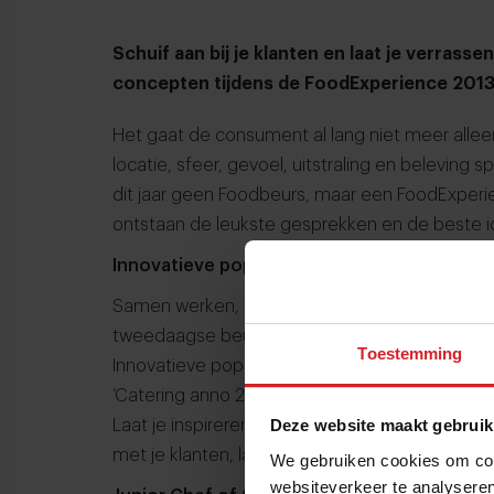
Schuif aan bij je klanten en laat je verrass
concepten tijdens de FoodExperience 2013
Het gaat de consument al lang niet meer allee
locatie, sfeer, gevoel, uitstraling en beleving 
dit jaar geen Foodbeurs, maar een
FoodExperi
ontstaan de leukste gesprekken en de beste 
Innovatieve pop-ups
Samen werken, doelen realiseren, samen bele
tweedaagse beurs is het moment om met elkaa
Toestemming
Innovatieve pop-up concepten zullen voor de n
‘Catering anno 2028’, ‘De toekomst van de min
Deze website maakt gebruik
Laat je inspireren door vakgenoten en nieuwe
met je klanten, laat je verrassen en ervaar wat 
We gebruiken cookies om cont
websiteverkeer te analyseren