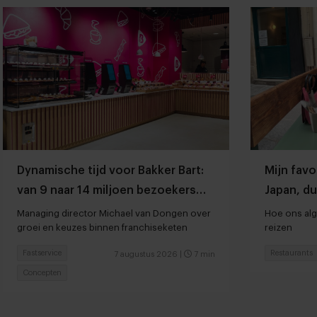
Dynamische tijd voor Bakker Bart:
Mijn favo
van 9 naar 14 miljoen bezoekers
Japan, du
door to go-locaties
Managing director Michael van Dongen over
Hoe ons alg
groei en keuzes binnen franchiseketen
reizen
Fastservice
Restaurants
7 augustus 2026
|
7 min
Concepten