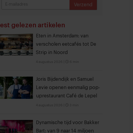
Verzend
THANKS
est gelezen artikelen
Eten in Amsterdam: van
verscholen eetcafés tot De
Strip in Noord
4 augustus 2026
|
6 min
Joris Bijdendijk en Samuel
Levie openen eenmalig pop-
uprestaurant Café de Lepel
4 augustus 2026
|
3 min
Dynamische tijd voor Bakker
Bart: van 9 naar 14 miljoen