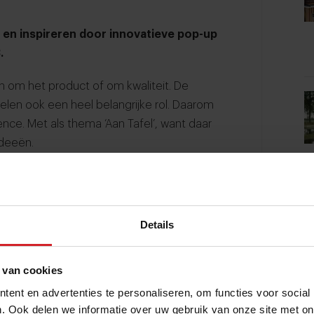
en en inspireren door innovatieve pop-up
.
n om het product of om kwaliteit. De
spelen ook een heel belangrijke rol. Daarom
ence
. Met als thema ‘Aan Tafel’, want daar
ideeën.
ven en ervaren, samen vieren. Deze
r in gesprek te gaan over de toekomst.
Details
odige inspiratie zorgen, bijvoorbeeld over
ibar’ en ‘De gezonde sportkantine’.
 van cookies
 concepten.
Ga aan tafel
het gesprek aan
je zelf kunt doen om te blijven verrassen.
ent en advertenties te personaliseren, om functies voor social
. Ook delen we informatie over uw gebruik van onze site met on