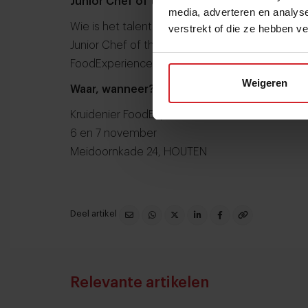
Junior Chef of the Year
media, adverteren en analys
Wie is het talent van de toekomst? Kruidenier 
verstrekt of die ze hebben v
Junior Chef of the Year 2013
verkiezing. En de f
FoodExperience.
Zorg dat je erbij bent!
Weigeren
Waar, wanneer?
Kruidenier FoodExperience 2013
6 en 7 november
Meidoornkade 24, HOUTEN
Deel artikel
Relevante artikelen