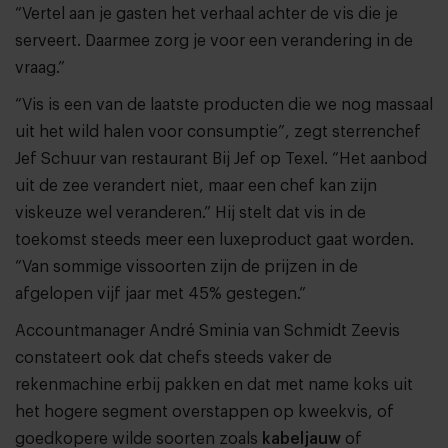
“Vertel aan je gasten het verhaal achter de vis die je
serveert. Daarmee zorg je voor een verandering in de
vraag.”
“Vis is een van de laatste producten die we nog massaal
uit het wild halen voor consumptie”, zegt sterrenchef
Jef Schuur van restaurant Bij Jef op Texel. “Het aanbod
uit de zee verandert niet, maar een chef kan zijn
viskeuze wel veranderen.” Hij stelt dat vis in de
toekomst steeds meer een luxeproduct gaat worden.
“Van sommige vissoorten zijn de prijzen in de
afgelopen vijf jaar met 45% gestegen.”
Accountmanager André Sminia van Schmidt Zeevis
constateert ook dat chefs steeds vaker de
rekenmachine erbij pakken en dat met name koks uit
het hogere segment overstappen op kweekvis, of
goedkopere wilde soorten zoals
kabeljauw
of