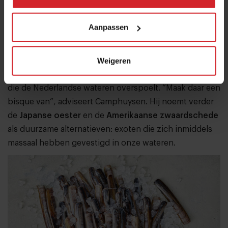
alternatief?
Bart van Olphen, Schmidt Zeevis en de
Aanpassen
VISwijzer over culinaire vervangers
Weigeren
Ook invasieve soorten mogen een grotere rol gaan
spelen op de kaart, zoals de
Amerikaanse rivierkreeft
die de Nederlandse wateren overspoelt. “Maak daar een
bisque van”, adviseert Camphuysen. Hij noemt verder
de
Japanse oester
en de
Amerikaanse zwaardschede
als duurzame alternatieven: exoten die zich inmiddels
massaal hebben gevestigd in onze wateren.