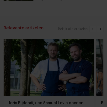
Relevante artikelen
Bekijk alle artikelen
Joris Bijdendijk en Samuel Levie openen
Ba