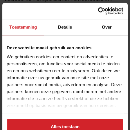
Kleine vissen leven korter en reproduceren sneller. Die
kleinere, korter levende vissen, worden in Nederland
vaak gezien als bijvangst. “Culturele verschillen
Toestemming
Details
Over
bepalen jammer genoeg mede of een vissoort wel of
niet populair is.” Als voorbeeld noemt Camphuysen de
Deze website maakt gebruik van cookies
horsmakreel
. “In Nederland wordt die als bijvangst
We gebruiken cookies om content en advertenties te
weggegooid, maar in Spanje is het populair als
personaliseren, om functies voor social media te bieden
tapasgerecht. Rauwe horsmakreel is echt heerlijk.” De
en om ons websiteverkeer te analyseren. Ook delen we
Atlantische makreel kleurt sinds april 2025 rood op de
informatie over uw gebruik van onze site met onze
VISwijzer. Daarmee wordt het eten en verkopen van de
partners voor social media, adverteren en analyse. Deze
vis afgeraden.
partners kunnen deze gegevens combineren met andere
informatie die u aan ze heeft verstrekt of die ze hebben
verzameld op basis van uw gebruik van hun services.
Lees ook
Makreel op de rode lijst van
de VISwijzer: wat is een beter
Alles toestaan