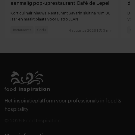
eenmalig pop-uprestaurant Café de Lepel
da
Kort culinair nieuws: Restaurant Savarin sluit na ruim 30
De T
jaar en maakt plaats voor Bistro JEAN
vol
Restaurants
Chefs
Ga
4 augustus 2026
|
3 min
Het inspiratieplatform voor professionals in food &
hospitality
© 2026 Food Inspiration