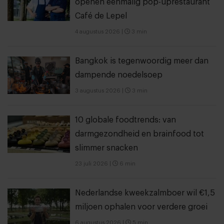
openen eenmalig pop-uprestaurant
Café de Lepel
4 augustus 2026
|
3 min
Bangkok is tegenwoordig meer dan
dampende noedelsoep
3 augustus 2026
|
3 min
10 globale foodtrends: van
darmgezondheid en brainfood tot
slimmer snacken
23 juli 2026
|
6 min
Nederlandse kweekzalmboer wil €1,5
miljoen ophalen voor verdere groei
6 augustus 2026
|
5 min