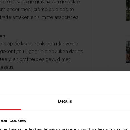
ie rond sappige gravlax van gerookte
tel om onder meer crème crue pep te
traffe smaken en slimme associaties,
am
rs op de kaart, zoals een rijke versie
ekonfijte ui, gegrild piepkuiken dat op
teerd en profiteroles gevuld met
desaus.
een Rotterdamse chef die zijn sporen
Joelia by Mario Ridder - staan op de
Details
en, maar wel met diepe verrassende
maak wordt gebracht met gerookte
oterde aardappelmousseline en
 van cookies
ent en advertenties te personaliseren, om functies voor social