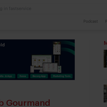
 in foodservice
Podcast
P
M
Bib Gourmand