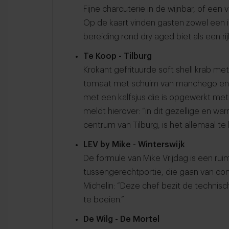
Fijne charcuterie in de wijnbar, of een 
Op de kaart vinden gasten zowel een 
bereiding rond dry aged biet als een rij
Te Koop - Tilburg
Krokant gefrituurde soft shell krab me
tomaat met schuim van manchego en e
met een kalfsjus die is opgewerkt met
meldt hierover: “in dit gezellige en wa
centrum van Tilburg, is het allemaal te
LEV by Mike - Winterswijk
De formule van Mike Vrijdag is een ru
tussengerechtportie, die gaan van co
Michelin: “Deze chef bezit de technis
te boeien.”
De Wilg - De Mortel