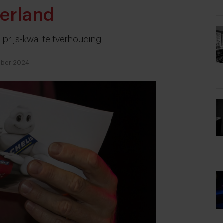
derland
 prijs-kwaliteitverhouding
mber 2024