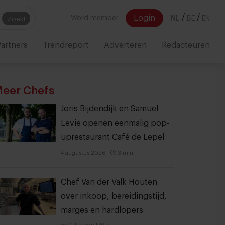
/
/
Login
Word member
NL
BE
EN
Zoek!
artners
Trendreport
Adverteren
Redacteuren
eer Chefs
Joris Bijdendijk en Samuel
Levie openen eenmalig pop-
uprestaurant Café de Lepel
4 augustus 2026
|
3 min
Chef Van der Valk Houten
over inkoop, bereidingstijd,
marges en hardlopers