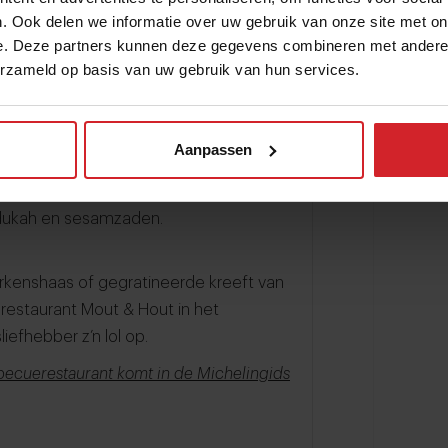
. Ook delen we informatie over uw gebruik van onze site met on
e. Deze partners kunnen deze gegevens combineren met andere i
eke keuken goed onder de knie, zo
erzameld op basis van uw gebruik van hun services.
 zijn terrine van in noriblad gerolde prei
d en rode wijn bij kalfssukade.
Aanpassen
met een leuke mix van een pubsfeer en
artaar met Aziatische punch, tot de
dukah en sesamzaden.
varkenshaas of gegratineerde kreeft van
restaurant Mout & Hout in het
iefhebber z’n lol op.
rbecuerestaurant komt in de Michelingids