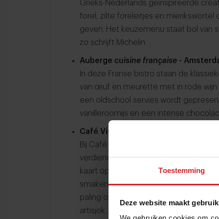
Grieks-Nederlands geïnspireerde creat
forel, zilte foreleitjes en mierikswor
geven. Het keuzemenu staat bol van s
zo schrijft Michelin.
Auberge
cuisine française
- Amsterd
In deze Franse bistro staan de klassieke
van œuf en meurette met in rode wijn g
een oldschool servies wordt gepresen
vanilleroomijs en een intense chocola
Café Visscher - Leiden
Bij Café Visscher van Arie Visscher - 
verdiende in onder meer De Librije en 
Toestemming
kaart op het oog eenvoudige gerecht
smaken. Zoals steak tartaar die op s
paling of zeebaars met een goed beb
Deze website maakt gebruik
artisjok.
We gebruiken cookies om cont