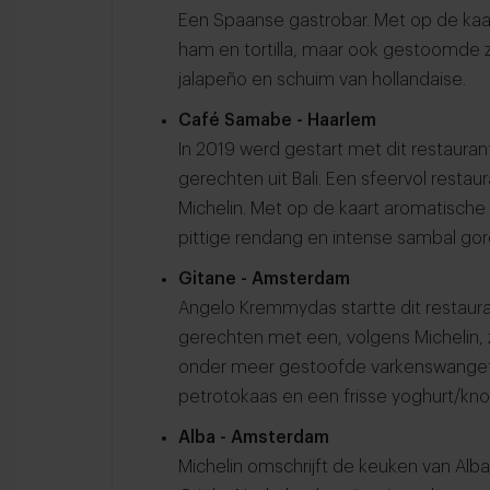
Een Spaanse gastrobar. Met op de kaa
ham en tortilla, maar ook gestoomde 
jalapeño en schuim van hollandaise.
Café Samabe - Haarlem
In 2019 werd gestart met dit restaura
gerechten uit Bali. Een sfeervol restau
Michelin. Met op de kaart aromatische 
pittige rendang en intense sambal gore
Gitane - Amsterdam
Angelo Kremmydas startte dit restaur
gerechten met een, volgens Michelin, 
onder meer gestoofde varkenswanget
petrotokaas en een frisse yoghurt/knol
Alba - Amsterdam
Michelin omschrijft de keuken van Alba 