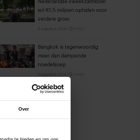
Nederlandse kweekzalmboer
wil €1,5 miljoen ophalen voor
verdere groei
6 augustus 2026
|
5 min
Bangkok is tegenwoordig
meer dan dampende
noedelsoep
3 augustus 2026
|
3 min
Over
 media te bieden en om ons