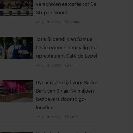
verscholen eetcafés tot De
Strip in Noord
4 augustus 2026
|
6 min
Joris Bijdendijk en Samuel
Levie openen eenmalig pop-
uprestaurant Café de Lepel
4 augustus 2026
|
3 min
Dynamische tijd voor Bakker
Bart: van 9 naar 14 miljoen
bezoekers door to go-
locaties
7 augustus 2026
|
7 min