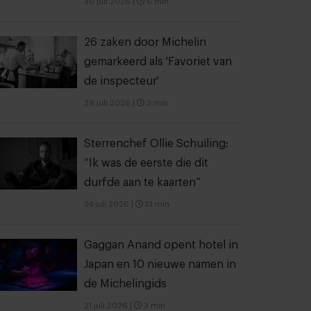
30 juli 2026
|
6 min
26 zaken door Michelin
gemarkeerd als 'Favoriet van
de inspecteur'
29 juli 2026
|
3 min
Sterrenchef Ollie Schuiling:
“Ik was de eerste die dit
durfde aan te kaarten”
24 juli 2026
|
13 min
Gaggan Anand opent hotel in
Japan en 10 nieuwe namen in
de Michelingids
21 juli 2026
|
3 min