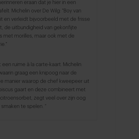
erinneren eraan dat je hier in een
felt. Michelin over De Wilg: "Boy van
it en verleidt bijvoorbeeld met de frisse
t, de uitbundigheid van gekonfijte
s met morilles, maar ook met de
ie."
een ruime à la carte-kaart. Michelin:
 waarin graag een knipoog naar de
De manier waarop de chef kweepeer uit
hibiscus gaart en deze combineert met
 citroensorbet, zegt veel over zijn oog
smaken te spelen. “