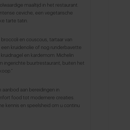
volwaardige maaltijd in het restaurant.
intense ceviche, een vegetarische
ke tarte tatin.
t broccoli en couscous, tartaar van
en kruidenolie of nog runderbavette
 kruidnagel en kardemom. Michelin
rm ingerichte buurtrestaurant, buiten het
 koop.”
im aanbod aan bereidingen in
mfort food tot modernere creaties.
che kennis en speelsheid om u continu