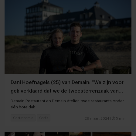
Dani Hoefnagels (25) van Demain: “We zijn voor
gek verklaard dat we de tweesterrenzaak van
Sergio Herman overnamen”
Demain Restaurant en Demain Atelier, twee restaurants onder
één hoteldak
Gastronomie
Chefs
29 maart 2024
|
5 min