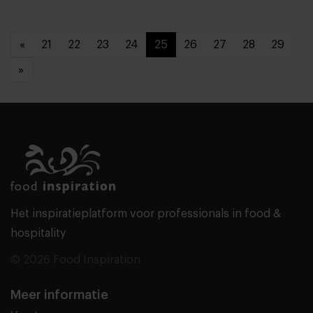
«
21
22
23
24
25
26
27
28
29
»
Het inspiratieplatform voor professionals in food &
hospitality
© 2026 Food Inspiration
Meer informatie