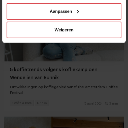
Aanpassen
Weigeren
5 koffietrends volgens koffiekampioen
Wendelien van Bunnik
Ontwikkelingen op koffiegebied vanaf The Amsterdam Coffee
Festival
Café's & Bars
Drinks
5 april 2024
|
3 min