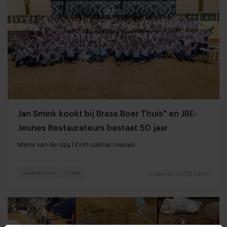
Jan Smink kookt bij Brass Boer Thuis* en JRE-
Jeunes Restaurateurs bestaat 50 jaar
Menu van de dag | Kort culinair nieuws
Gastronomie
Chefs
11 april 2024
|
3 min