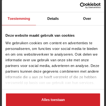
Toestemming
Details
Over
Deze website maakt gebruik van cookies
We gebruiken cookies om content en advertenties te
personaliseren, om functies voor social media te bieden
en om ons websiteverkeer te analyseren. Ook delen we
Nieuwe culinaire hotspot in Utrecht: Heimat zet
informatie over uw gebruik van onze site met onze
lokale groenten in de spotlight
partners voor social media, adverteren en analyse. Deze
Cool concept | Ken jij dit foodservice bedrijf al?
partners kunnen deze gegevens combineren met andere
informatie die u aan ze heeft verstrekt of die ze hebben
verzameld op basis van uw gebruik van hun services.
Restaurants
Concepten
8 april 2024
|
3 min
Alles toestaan