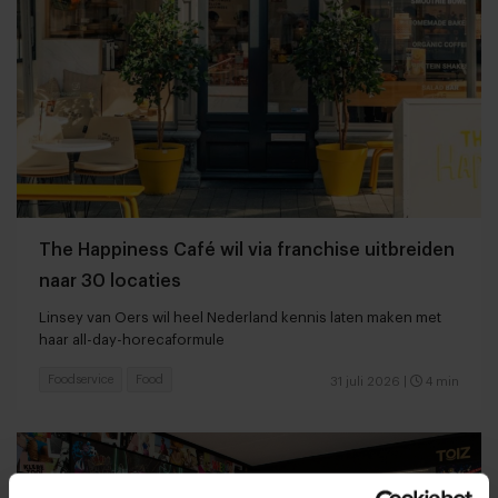
The Happiness Café wil via franchise uitbreiden
naar 30 locaties
Linsey van Oers wil heel Nederland kennis laten maken met
haar all-day-horecaformule
Foodservice
Food
31 juli 2026
|
4 min