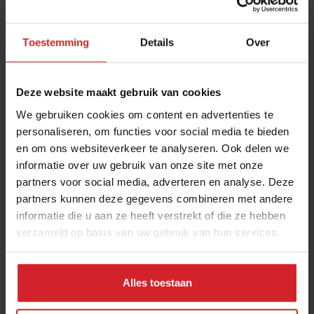
Toestemming
Details
Over
Deze website maakt gebruik van cookies
We gebruiken cookies om content en advertenties te
personaliseren, om functies voor social media te bieden
en om ons websiteverkeer te analyseren. Ook delen we
Aanbiedingen en prijzen bepalen de hotelkeuze
informatie over uw gebruik van onze site met onze
partners voor social media, adverteren en analyse. Deze
van de gast
partners kunnen deze gegevens combineren met andere
Meer zakennieuws: Bierverkoop daalt - Hanos neemt Jansen
informatie die u aan ze heeft verstrekt of die ze hebben
Foodservice over
verzameld op basis van uw gebruik van hun services.
Hotellerie
Ondernemen
30 juli 2026
|
3 min
Alles toestaan