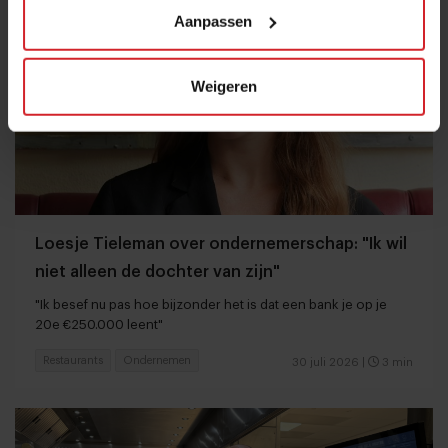
Aanpassen
Weigeren
Loesje Tieleman over ondernemerschap: "Ik wil
niet alleen de dochter van zijn"
"Ik besef nu pas hoe bijzonder het is dat een bank je op je
20e €250.000 leent"
Restaurants
Ondernemen
30 juli 2026
|
3 min