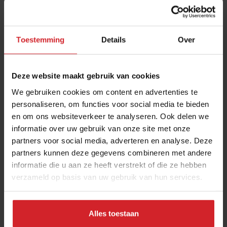
Toestemming
Details
Over
Deze website maakt gebruik van cookies
We gebruiken cookies om content en advertenties te
personaliseren, om functies voor social media te bieden
en om ons websiteverkeer te analyseren. Ook delen we
De kleine ambachtelijke bakker is populairder
informatie over uw gebruik van onze site met onze
dan ooit
partners voor social media, adverteren en analyse. Deze
Bakery trend zet door: groei van 73% voor bakkerij met open
partners kunnen deze gegevens combineren met andere
oven
informatie die u aan ze heeft verstrekt of die ze hebben
verzameld op basis van uw gebruik van hun services.
On-the-go
Food
7 februari 2025
|
3 min
Alles toestaan