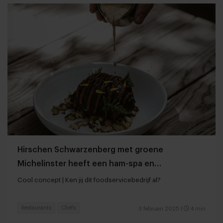
Hirschen Schwarzenberg met groene
Michelinster heeft een ham-spa en
fermentatielab
Cool concept | Ken jij dit foodservicebedrijf al?
Restaurants
Chefs
3 februari 2025
|
4 min