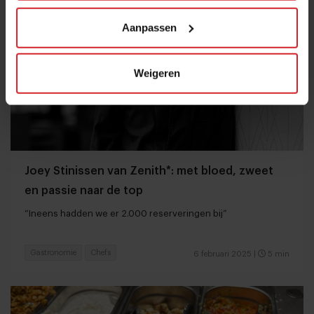
Aanpassen
Weigeren
Joey Stinissen van Zenith*: met bloed, zweet
en passie naar de top
“Ineens hadden we er 2.000 reserveringen bij”
Gastronomie
Chefs
6 februari 2025
|
5 min