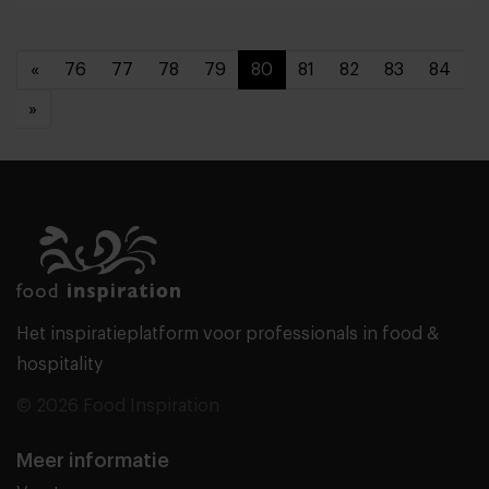
«
76
77
78
79
80
81
82
83
84
»
Het inspiratieplatform voor professionals in food &
hospitality
© 2026 Food Inspiration
Meer informatie