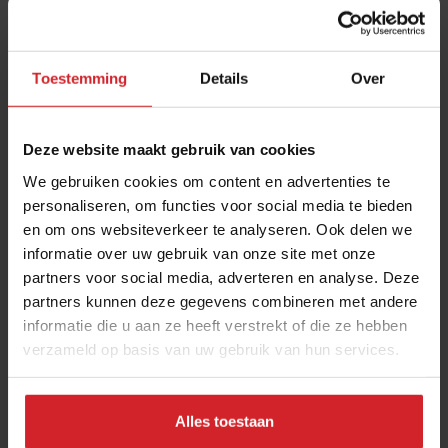
Toestemming
Details
Over
Deze website maakt gebruik van cookies
We gebruiken cookies om content en advertenties te
personaliseren, om functies voor social media te bieden
en om ons websiteverkeer te analyseren. Ook delen we
Wat valt Hans Steenbergen op deze maand?
informatie over uw gebruik van onze site met onze
partners voor social media, adverteren en analyse. Deze
Tips, trends, ergernissen en een afscheid
partners kunnen deze gegevens combineren met andere
informatie die u aan ze heeft verstrekt of die ze hebben
verzameld op basis van uw gebruik van hun services.
Foodservice
Hospitality
18 mei 2024
|
6 min
Alles toestaan