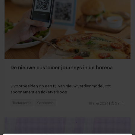
De nieuwe customer journeys in de horeca
7 voorbeelden op een rij: van nieuw verdienmodel, tot
abonnement en ticketverkoop
Restaurants
Concepten
19 mei 2024
|
5 min