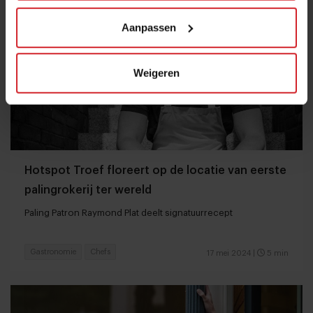
Aanpassen
Weigeren
Hotspot Troef floreert op de locatie van eerste
palingrokerij ter wereld
Paling Patron Raymond Plat deelt signatuurrecept
Gastronomie
Chefs
17 mei 2024
|
5 min