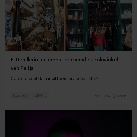
E. Dehillerin: de meest beroemde kookwinkel
van Parijs
Cool concept | ken jij dit foodservicebedrijf al?
Foodretail
Citytrip
21 mei 2024
|
3 min