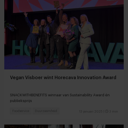
Vegan Visboer wint Horecava Innovation Award
SNACKWITHBENEFITS winnaar van Sustainability Award én
publieksprijs
Foodservice
Duurzaamheid
13 januari 2025
|
3 min