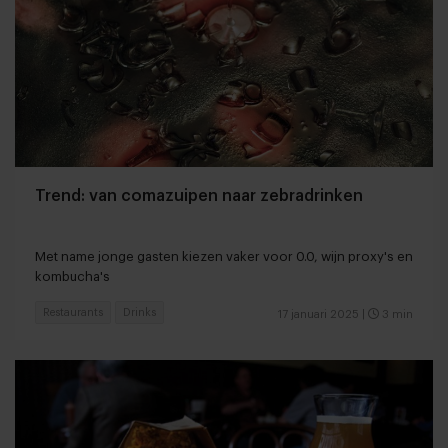
Trend: van comazuipen naar zebradrinken
Met name jonge gasten kiezen vaker voor 0.0, wijn proxy's en
kombucha's
Restaurants
Drinks
17 januari 2025
|
3 min