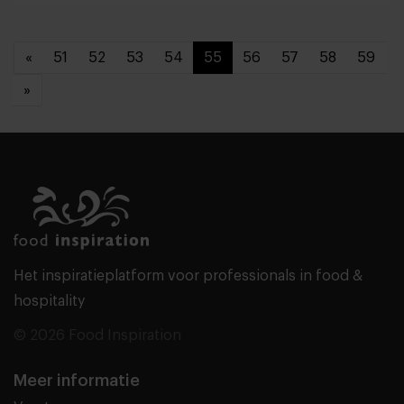
«
51
52
53
54
55
56
57
58
59
»
Het inspiratieplatform voor professionals in food &
hospitality
© 2026 Food Inspiration
Meer informatie