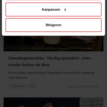
Aanpassen
Weigeren
Gemaksgeneraties, 'the big spenders', eten
minder buiten de deur
Dit en ander zakennieuws: logistieke kosten fikse uitdaging
voor horeca
Foodservice
Food
14 januari 2025
|
3 min