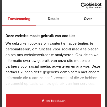
Toestemming
Details
Over
Deze website maakt gebruik van cookies
We gebruiken cookies om content en advertenties te
personaliseren, om functies voor social media te bieden
en om ons websiteverkeer te analyseren. Ook delen we
(Rook)pauzes verbieden in de horeca: mag dat?
informatie over uw gebruik van onze site met onze
partners voor social media, adverteren en analyse. Deze
En hoe zit het met verplicht tien minuten eerder aanwezig op
partners kunnen deze gegevens combineren met andere
werk zijn?
informatie die u aan ze heeft verstrekt of die ze hebben
verzameld op basis van uw gebruik van hun services.
Restaurants
Ondernemen
15 januari 2025
|
3 min
Alles toestaan