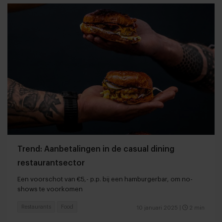
Trend: Aanbetalingen in de casual dining
restaurantsector
Een voorschot van €5,- p.p. bij een hamburgerbar, om no-
shows te voorkomen
Restaurants
Food
10 januari 2025
|
2 min