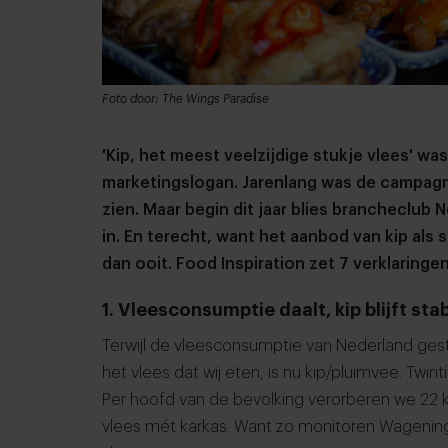
Foto door: The Wings Paradise
'Kip, het meest veelzijdige stukje vlees' w
marketingslogan. Jarenlang was de campagn
zien.
Maar begin dit jaar blies brancheclub 
in. En terecht, want het aanbod van kip als 
dan ooit. Food Inspiration zet 7 verklaringen
1. Vleesconsumptie daalt, kip blijft stab
Terwijl de vleesconsumptie van Nederland gestaa
het vlees dat wij eten, is nu kip/pluimvee. Twin
Per hoofd van de bevolking verorberen we 22 kil
vlees mét karkas. Want zo monitoren Wagenin