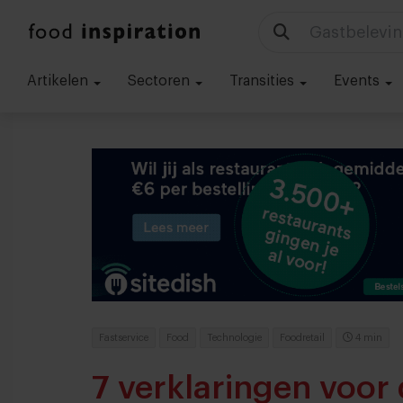
Gastbelevin
Artikelen
Sectoren
Transities
Events
Fastservice
Food
Technologie
Foodretail
4 min
7 verklaringen voor 