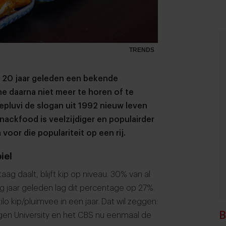
TRENDS
as 20 jaar geleden een bekende
e daarna niet meer te horen of te
Nepluvi de slogan uit 1992 nieuw leven
snackfood is veelzijdiger en populairder
 voor die populariteit op een rij.
iel
g daalt, blijft kip op niveau. 30% van al
tig jaar geleden lag dit percentage op 27%.
o kip/pluimvee in een jaar. Dat wil zeggen:
B
gen University en het CBS nu eenmaal de