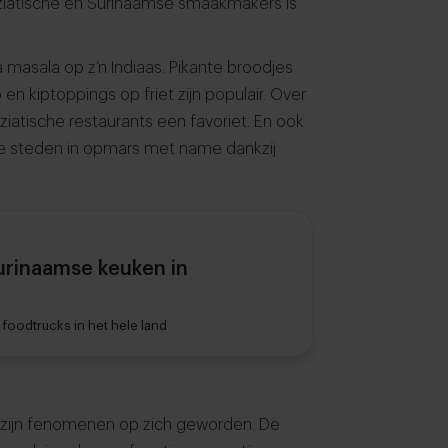
j Aziatische en Surinaamse smaakmakers is
a masala op z’n Indiaas. Pikante broodjes
p en kiptoppings op friet zijn populair. Over
Aziatische restaurants een favoriet. En ook
ele steden in opmars met name dankzij
urinaamse keuken in
foodtrucks in het hele land
ij zijn fenomenen op zich geworden. De