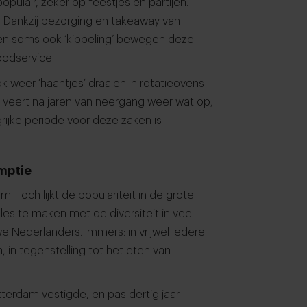
opulair, zeker op feestjes en partijen.
l. Dankzij bezorging en takeaway van
en soms ook ‘kippeling’ bewegen deze
foodservice.
 weer ‘haantjes’ draaien in rotatieovens
s veert na jaren van neergang weer wat op,
rijke periode voor deze zaken is
umptie
. Toch lijkt de populariteit in de grote
lles te maken met de diversiteit in veel
e Nederlanders. Immers: in vrijwel iedere
n, in tegenstelling tot het eten van
Rotterdam vestigde, en pas dertig jaar