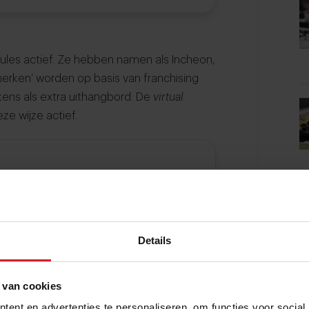
rmules actief. Ze hebben namen als Incheon,
merken’ worden op basis van franchising
ns als extra uithangbord. De
virtual
eze wijze actief.
ele restaurants van ons land
uit bestaande keukens halen
Details
den is ‘crispy chicken’ een gevleugeld
 van cookies
 fried chicken, doen ook cafetaria’s en
Ook kippenpoten van de barbecue
ent en advertenties te personaliseren, om functies voor social