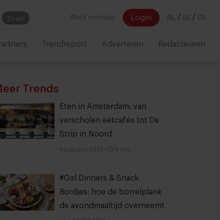
/
/
Login
Word member
NL
BE
EN
Zoek!
artners
Trendreport
Adverteren
Redacteuren
eer Trends
Eten in Amsterdam: van
verscholen eetcafés tot De
Strip in Noord
4 augustus 2026
|
6 min
#Girl Dinners & Snack
Bordjes: hoe de borrelplank
de avondmaaltijd overneemt