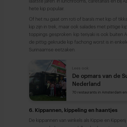
laatste jaren. In lunchrooms, cafetaria’s en bi
hete kip populair.
Of het nu gaat om roti of bara’s met kip of tikk
kip zijn in trek, maar ook salades met pittige ki
toppings gesproken: kip teriyaki is ook buiten 
de pittig gekruide kip fachong worst is in enk
Surinaamse eetzaken.
Lees ook
De opmars van de S
Nederland
70 restaurants in Amsterdam en 
6. Kippannen, kippeling en haantjes
De kippannen van winkels als Kippie en Kipper