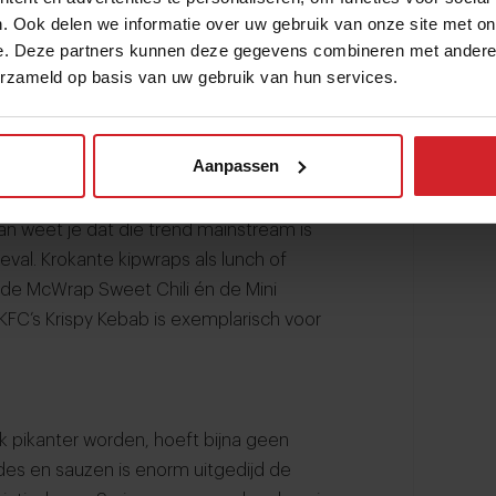
. Ook delen we informatie over uw gebruik van onze site met on
 een geblakerd korstje.
e. Deze partners kunnen deze gegevens combineren met andere i
erzameld op basis van uw gebruik van hun services.
krokante foodtrend
dere crispy ontwikkelingen
Aanpassen
n weet je dat die trend mainstream is
eval. Krokante kipwraps als lunch of
: de McWrap Sweet Chili én de Mini
FC’s Krispy Kebab is exemplarisch voor
k pikanter worden, hoeft bijna geen
es en sauzen is enorm uitgedijd de