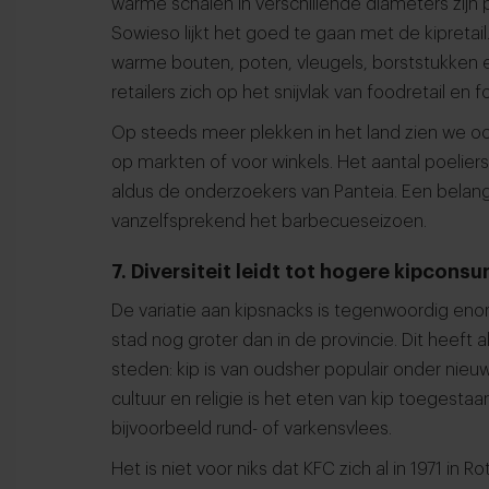
warme schalen in verschillende diameters zijn p
Sowieso lijkt het goed te gaan met de kipretai
warme bouten, poten, vleugels, borststukken 
retailers zich op het snijvlak van foodretail en 
Op steeds meer plekken in het land zien we ook
op markten of voor winkels. Het aantal poelier
aldus de onderzoekers van Panteia. Een belang
vanzelfsprekend het barbecueseizoen.
7. Diversiteit leidt tot hogere kipcons
De variatie aan kipsnacks is tegenwoordig enorm
stad nog groter dan in de provincie. Dit heeft a
steden: kip is van oudsher populair onder nieuw
cultuur en religie is het eten van kip toegestaa
bijvoorbeeld rund- of varkensvlees.
Het is niet voor niks dat KFC zich al in 1971 in 