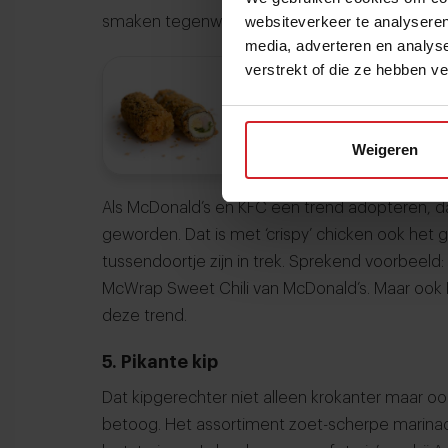
websiteverkeer te analyseren
smaken tegenwoordig vaak knapperiger dankzij
media, adverteren en analys
verstrekt of die ze hebben v
Lees ook
7 insights over de 
Crunchy chicken, crushi en an
Weigeren
Als McDonald’s en KFC een trend adopteren, da
geworden. Dat is met ‘crispy’ chicken ook het g
tussendoortje zijn in trek. Sprekend voorbeeld
McWrap Sweet Chili van McDonald’s. Maar ook K
deze trend.
5. Pikante kip
Dat kipgerechter niet alleen krokanter maar oo
betoog. Het assortiment zoet-scherpe marinad