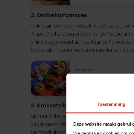
3. Online kipformules
Online zijn ook volop virtuele kiprestaurantfo
Krispy, Gochu Gang en Out Fry. De ‘restaurant
online toegevoegd aan bestaande horecakeuke
brands
zijn in tientallen steden en dorpen op d
Lees ook
De 10 grootste virtu
Online merken die extra omzet 
Toestemming
4. Krokante kip
Kip met dikke korst is populair. Zeker in de ste
Deze website maakt gebruik
begrip geworden. Naast Koreaans gemarineerde
fastfoodzaken mee met deze crunchy trend. 
We gebruiken cookies om cont