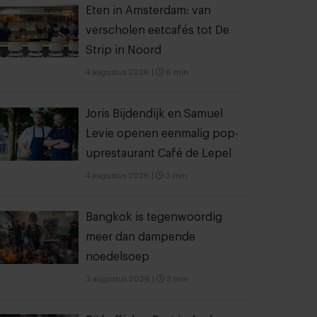
Eten in Amsterdam: van
verscholen eetcafés tot De
Strip in Noord
4 augustus 2026
|
6 min
Joris Bijdendijk en Samuel
Levie openen eenmalig pop-
uprestaurant Café de Lepel
4 augustus 2026
|
3 min
Bangkok is tegenwoordig
meer dan dampende
noedelsoep
3 augustus 2026
|
3 min