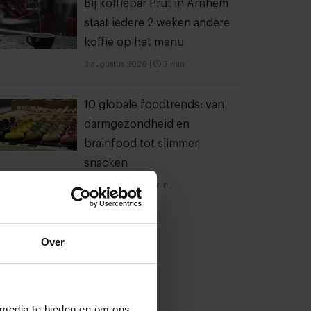
Bij koffiebar Prut in Arnhem
staat iedere 2 weken andere
koffie op het menu
3 augustus 2026
|
3 min
10 globale foodtrends: van
darmgezondheid en
brainfood tot slimmer
snacken
23 juli 2026
|
6 min
Over
 media te bieden en om ons