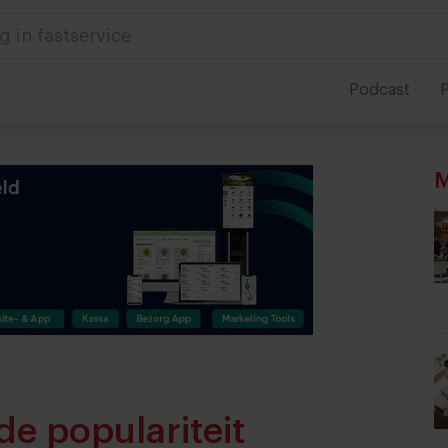
g in fastservice
Podcast
P
M
de populariteit