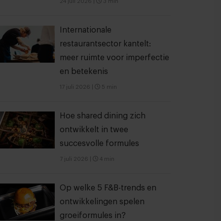
24 juli 2026
|
3 min
Internationale
restaurantsector kantelt:
meer ruimte voor imperfectie
en betekenis
17 juli 2026
|
5 min
Hoe shared dining zich
ontwikkelt in twee
succesvolle formules
7 juli 2026
|
4 min
Op welke 5 F&B-trends en
ontwikkelingen spelen
groeiformules in?