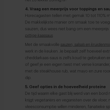
het zo lekker zonnig is?’
4. Vraag een meerprijs voor toppings en sa
Horecagasten tellen met gemak 10 tot 110% m
De makkelijkste manier om smaak toe te voege
sauzen, dus wees niet bang om een meerprijs
pittige kaassaus
.
Met de smaakvolle
sauzen, salsa’s en kruidenm
werk in de keuken. Je bepaalt zelf hoeveel ext
cheddarkaas-saus is zelfs koud te gebruiken en
of geef je een eigen twist met verse koriander
met de steakhouse rub, wat mayo en zure roo
dip.
5. Geef opties in de hoeveelheid proteïne
De tijd waarin elke gast blij werd van een bord m
krijgt vegetariërs en veganisten over de vloer, 
vleesconsumptie willen minderen, fanatieke sp