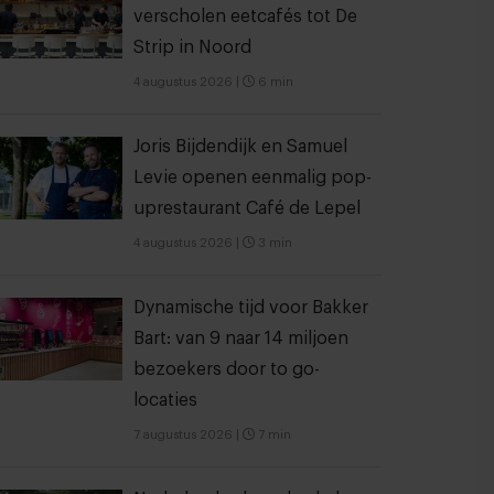
verscholen eetcafés tot De
Strip in Noord
4 augustus 2026
|
6 min
Joris Bijdendijk en Samuel
Levie openen eenmalig pop-
uprestaurant Café de Lepel
4 augustus 2026
|
3 min
Dynamische tijd voor Bakker
Bart: van 9 naar 14 miljoen
bezoekers door to go-
locaties
7 augustus 2026
|
7 min