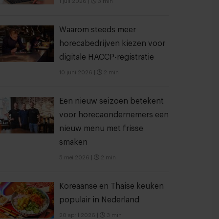
1 juli 2026
|
3 min
Waarom steeds meer
horecabedrijven kiezen voor
digitale HACCP-registratie
10 juni 2026
|
2 min
Een nieuw seizoen betekent
voor horecaondernemers een
nieuw menu met frisse
smaken
5 mei 2026
|
2 min
Koreaanse en Thaise keuken
populair in Nederland
20 april 2026
|
3 min