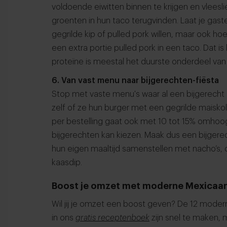
voldoende eiwitten binnen te krijgen en vleesli
groenten in hun taco terugvinden. Laat je gast
gegrilde kip of pulled pork willen, maar ook h
een extra portie pulled pork in een taco. Dat 
proteïne is meestal het duurste onderdeel van 
6. Van vast menu naar bijgerechten-fiësta
Stop met vaste menu's waar al een bijgerecht bij
zelf of ze hun burger met een gegrilde maiskolf
per bestelling gaat ook met 10 tot 15% omhoo
bijgerechten kan kiezen. Maak dus een bijgerech
hun eigen maaltijd samenstellen met nacho’s,
kaasdip.
Boost je omzet met moderne Mexicaan
Wil jij je omzet een boost geven? De 12 moder
in ons
gratis receptenboek
zijn snel te maken, m