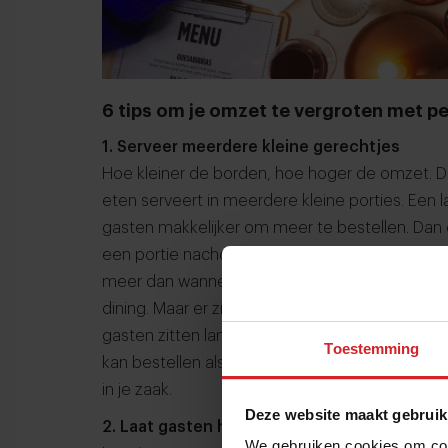
6 tips om je omzet te vergroten met pe
1. Serveer meerdere kleine gerechtjes
Hoe kleiner de borden, hoe hoger de omzet. D
eten serveert in meerdere kleine porties. Een 
gasten makkelijker om meer te bestellen. Dan d
een portie nacho’s, krokante taquito’s en Tex
meer dan wanneer ze alleen een hoofdgerecht
dining. Maar er zijn nog twee grote voordelen 
gasten zitten langer aan tafel en bestellen du
Toestemming
kan bestellen als je wil, kunnen ook mensen 
in je zaak.
Deze website maakt gebruik
2. Laat gasten hun eigen portiegrootte bep
We gebruiken cookies om cont