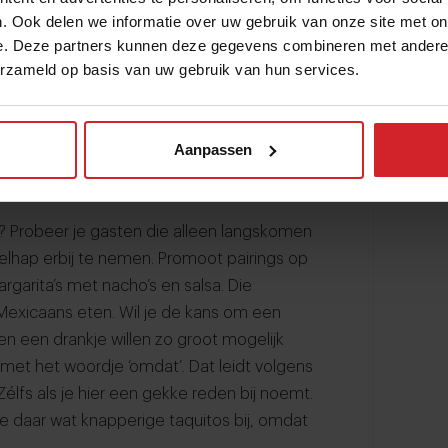
e ze willen op basis van hoeveel trek ze
. Ook delen we informatie over uw gebruik van onze site met on
der veel moeite voor je keuken aanbieden
e. Deze partners kunnen deze gegevens combineren met andere i
namen zoals Nachos Petitos, Nacho Bonanza
erzameld op basis van uw gebruik van hun services.
de
Santa Maria tortilla’s
in maten van 15 tot
m taco’s, quesadillas en burrito’s aan te
ding dienen als snack, lunch of
Aanpassen
? Probeer je gasten die alleen langskomen
elhap erbij te nemen. Promoot pairings op
rgarita’s met nacho’s en salsa. Die
Mexicaans eten. Wil je de kans om een
en een drankje willen zo groot mogelijk
met het woordje ‘omdat’. Dat leidt volgens
élfs als je hier een gekke reden bij noemt.
llie daar wat knapperige taquitos bij, omdat