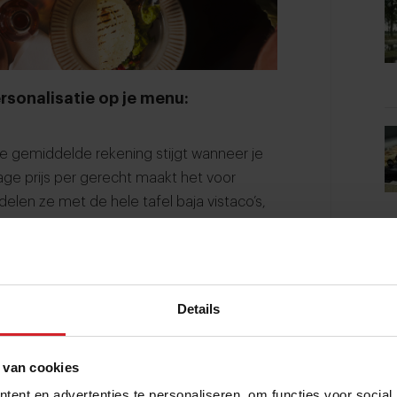
rsonalisatie op je menu:
e gemiddelde rekening stijgt wanneer je
lage prijs per gerecht maakt het voor
elen ze met de hele tafel baja vistaco’s,
 Mex loaded fries, en besteden ongemerkt
 nemen. Dat is het succes van shared
aan een kaart met kleine gerechten: je
s ook meer drankjes. En doordat je zoveel
Details
met een minder groot budget aanschuiven
 van cookies
alen
ent en advertenties te personaliseren, om functies voor social