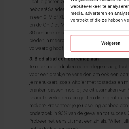
Laat je gasten zelf bepalen welke portiegroott
websiteverkeer te analyseren
hebben! Salades, nacho’s en taco’s kun je zon
media, adverteren en analys
in een S, M of XL maat. Of kies voor leukere 
verstrekt of die ze hebben v
en de Oh Dios Mío Que Colosal Nacho’s. Met 
30 centimeter doorsnee is het heel eenvoudig o
bieden in meerdere formaten. Zo kan één berei
Weigeren
volwaardig hoofdgerecht.
3. Bied altijd een borrelhap aan
Je moet nooit drinken op een lege maag, toch
voor een drankje te verleiden om ook een borr
je menukaart, zoals witbier met tostada’s en ma
dranken passen mooi bij de citrussmaken van 
snack te verkopen aan gasten die eigenlijk alle
maken? Presenteer je je upselling-aanbod dan 
onderzoek in 93% van de gevallen tot succes. Z
Probeer het eens uit met een zin als: 'Willen ju