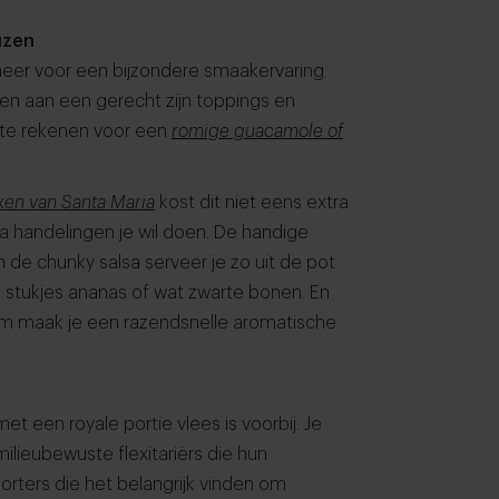
uzen
eer voor een bijzondere smaakervaring.
n aan een gerecht zijn toppings en
 te rekenen voor een
romige guacamole of
ixen van Santa Maria
kost dit niet eens extra
ra handelingen je wil doen. De handige
 de chunky salsa serveer je zo uit de pot
, stukjes ananas of wat zwarte bonen. En
m maak je een razendsnelle aromatische
et een royale portie vlees is voorbij. Je
milieubewuste flexitariërs die hun
orters die het belangrijk vinden om