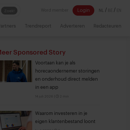
/
/
Login
Word member
NL
BE
EN
Zoek!
artners
Trendreport
Adverteren
Redacteuren
eer Sponsored Story
Voortaan kan je als
horecaondernemer storingen
en onderhoud direct melden
in een app
14 juli 2026
|
2 min
Waarom investeren in je
eigen klantenbestand loont