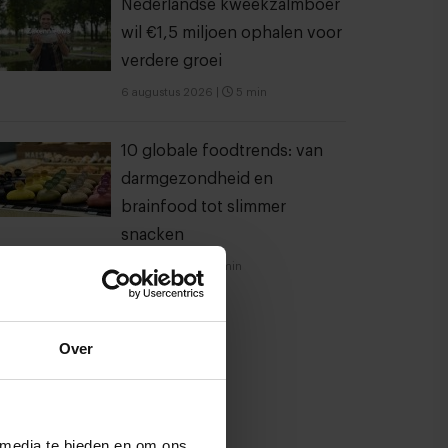
Nederlandse kweekzalmboer
wil €1,5 miljoen ophalen voor
verdere groei
6 augustus 2026
|
5 min
10 globale foodtrends: van
darmgezondheid en
brainfood tot slimmer
snacken
23 juli 2026
|
6 min
Over
 media te bieden en om ons