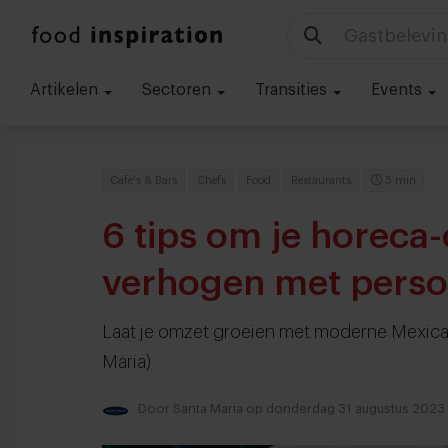
Technologie
Artikelen
Sectoren
Transities
Events
Café's & Bars
Chefs
Food
Restaurants
5 min
6 tips om je horeca
verhogen met person
Laat je omzet groeien met moderne Mexicaa
Maria)
Door
Santa Maria
op donderdag 31 augustus 2023