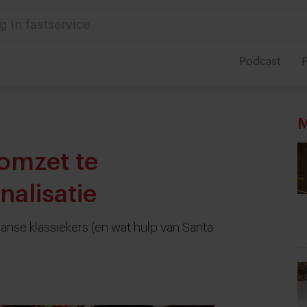
 in foodservice
Podcast
P
M
-omzet te
alisatie
nse klassiekers (en wat hulp van Santa