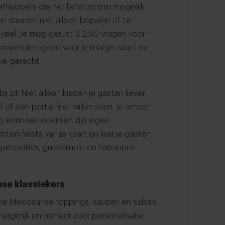
efhebbers die het liefst zo min mogelijk
en daarom niet alleen bepalen óf ze
oeveel. Je mag gerust € 2,50 vragen voor
is bovendien goed voor je marge, want de
je gerecht.
 zit! Niet alleen kiezen je gasten liever
 of een portie friet willen eten, je omzet
g wanneer iedereen zijn eigen
ten-fiësta van je kaart en laat je gasten
 quesadillas, guacamole en habanero-
se klassiekers
ne Mexicaanse toppings, sauzen en salsa’s
argerijk en perfect voor personalisatie.