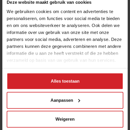
Deze website maakt gebruik van cookies
die stopten ook weer met de bezorgactiviteiten in ons
We gebruiken cookies om content en advertenties te
land vanwege tegenvallende omzetten.
personaliseren, om functies voor social media te bieden
en om ons websiteverkeer te analyseren. Ook delen we
informatie over uw gebruik van onze site met onze
Lees ook
partners voor social media, adverteren en analyse. Deze
Alles kan bezorgd worden in
partners kunnen deze gegevens combineren met andere
informatie die u aan ze heeft verstrekt of die ze hebben
Shanghai
verzameld op basis van uw gebruik van hun services.
Deliverymarkt van ongekende omvang voor
consument die gemak zoekt
Alles toestaan
Ekoplaza introduceert Ekoscope
Biologische supermarktketen Ekoplaza brengt vanaf
Aanpassen
nu de impact van producten in kaart met de
‘Ekoscope’.
De keuzehulp vertaalt twaalf gezonde,
Weigeren
sociale en duurzame producteigenschappen naar één
overkoepelende score. Ekoplaza is de eerste