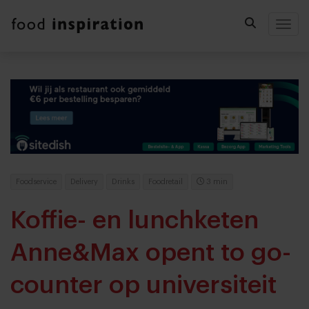
Togg
Foodservice
Delivery
Drinks
Foodretail
3 min
Koffie- en lunchketen
Anne&Max opent to go-
counter op universiteit