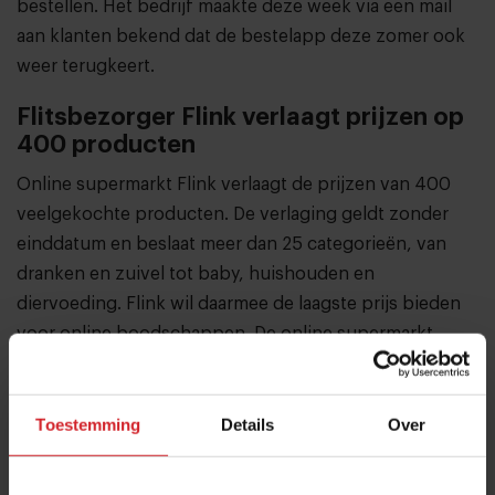
bestellen. Het bedrijf maakte deze week via een mail
aan klanten bekend dat de bestelapp deze zomer ook
weer terugkeert.
Flitsbezorger Flink verlaagt prijzen op
400 producten
Online supermarkt Flink verlaagt de prijzen van 400
veelgekochte producten.
De verlaging geldt zonder
einddatum en beslaat meer dan 25 categorieën, van
dranken en zuivel tot baby, huishouden en
diervoeding. Flink wil daarmee de laagste prijs bieden
voor online boodschappen. De online supermarkt
bezorgt boodschappen binnen 30 minuten in ruim 40
gemeenten. Het bedrijf is nu zo’n 5 jaar actief in
Nederland. De omzet bedroeg in 2025 ruim €200
Toestemming
Details
Over
miljoen. Voorheen waren er ook andere flitsbezorgers
in Nederland actief, waaronder Gorillas en Getir, maar