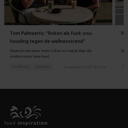
Tom Palmaerts: “Roken als fuck-you-
Va
houding tegen de wellnesstrend”
Waarom we weer meer roken en wat jij daar als
Shan
ondernemer mee kunt
Foodservice
Hospitality
Foo
10 augustus 2026
|
3 min