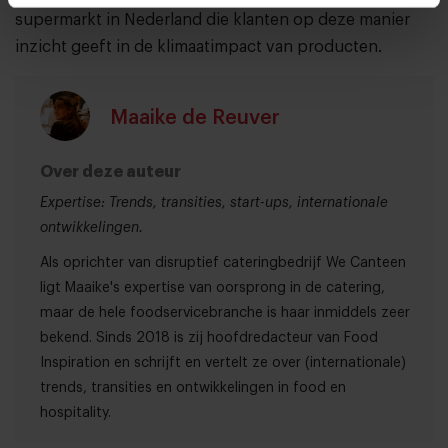
supermarkt in Nederland die klanten op deze manier
inzicht geeft in de klimaatimpact van producten.
Maaike de Reuver
Over deze auteur
Expertise: Trends, transities, start-ups, internationale
ontwikkelingen.
Als oprichter van disruptief cateringbedrijf We Canteen
ligt Maaike's expertise van oorsprong in de catering,
maar de hele foodservicebranche is haar inmiddels zeer
bekend. Sinds 2018 is zij hoofdredacteur van Food
Inspiration en schrijft en vertelt ze over (internationale)
trends, transities en ontwikkelingen in food en
hospitality.