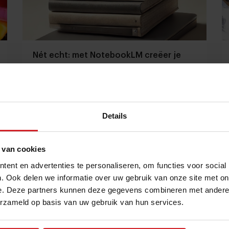
Nét echt: met NotebookLM creëer je
podcasts in een paar minuten
Artificial intelligence zet informatie razendsnel om in
gespreksvorm met 'echte' stemmen
Details
Foodservice
Innovatie
18 november 2024
|
3 min
 van cookies
ent en advertenties te personaliseren, om functies voor social
. Ook delen we informatie over uw gebruik van onze site met on
e. Deze partners kunnen deze gegevens combineren met andere i
erzameld op basis van uw gebruik van hun services.