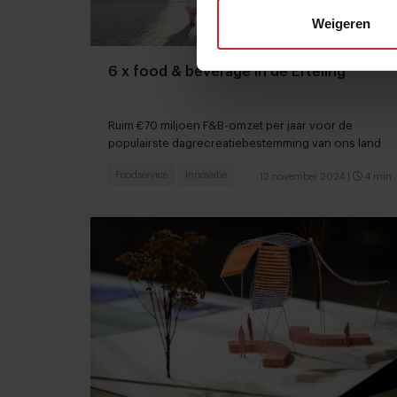
Weigeren
6 x food & beverage in de Efteling
Ruim €70 miljoen F&B-omzet per jaar voor de
populairste dagrecreatiebestemming van ons land
Foodservice
Innovatie
12 november 2024
|
4 min