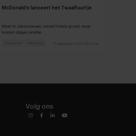
McDonald’s lanceert het Twaalfuurtje
Meer in zakennieuws: omzet hotels groeit, maar
kosten stijgen sneller
Foodservice
Marketing
17 september 2024
|
3 min
Volg ons