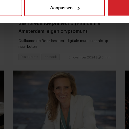
Aanpassen
Baanbrekende primeur bij Paindemie
Amsterdam: eigen cryptomunt
Guillaume de Beer lanceert digitale munt in aanloop
naar keten
Restaurants
Innovatie
5 november 2024
|
3 min