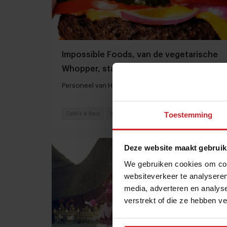
Impossible Foods, van de vegetarische
Whopper, staat op de grens van Europa
Personeel van Heineken legt het werk neer
Toestemming
Café's & Bars
Innovatie
19 november 2024
|
4 min
Deze website maakt gebruik
We gebruiken cookies om cont
websiteverkeer te analyseren
media, adverteren en analys
verstrekt of die ze hebben v