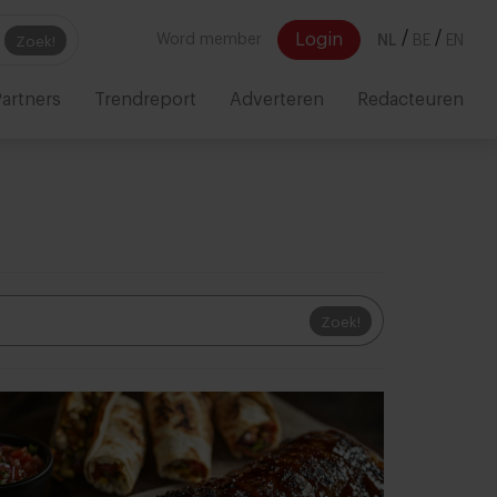
/
/
Login
Word member
NL
BE
EN
Zoek!
artners
Trendreport
Adverteren
Redacteuren
Zoek!