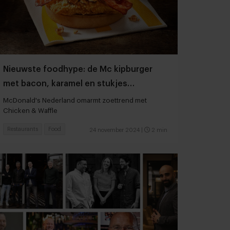
Nieuwste foodhype: de Mc kipburger
met bacon, karamel en stukjes
stroopwafel
McDonald's Nederland omarmt zoettrend met
Chicken & Waffle
Restaurants
Food
24 november 2024
|
2 min