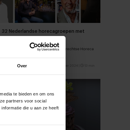
32 Nederlandse horecagroepen met
groeiambities
Van RCE met ruim 75 zaken tot de Utrechtse Horeca
Groep met 6 locaties
Over
Restaurants
Innovatie
18 november 2024
|
13 min
 media te bieden en om ons
ze partners voor social
nformatie die u aan ze heeft