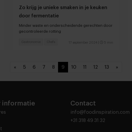
Zo krijg je unieke smaken in je keuken
door fermentatie
Minder waste en onderscheidende gerechten door
gecontroleerde rotting
Gastronomie
Chefs
17 september 2024
|
5 min
«
5
6
7
8
9
10
11
12
13
»
 informatie
Contact
res
info@foodinspiration.com
+31 318 49 31 32
t