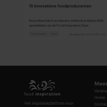
15 innovatieve foodproducenten
Deze New Dutch producers ontmoet je tijdens B2B-
speeddates op de Food Inspiration Days
Producenten
Food
24 september 2024
|
4 min
Meer
Vacatu
Home
Het inspiratieplatform voor
Contac