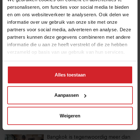
personaliseren, om functies voor social media te bieden
en om ons websiteverkeer te analyseren. Ook delen we
Bangkok is tegenwoordig meer dan
informatie over uw gebruik van onze site met onze
dampende noedelsoep
partners voor social media, adverteren en analyse. Deze
partners kunnen deze gegevens combineren met andere
3 augustus 2026
|
3 min
informatie die u aan ze heeft verstrekt of die ze hebben
verzameld op basis van uw gebruik van hun services.
Eten in Amsterdam: van verscholen
eetcafés tot De Strip in Noord
4 augustus 2026
|
6 min
Alles toestaan
Bij koffiebar Prut in Arnhem staat
Aanpassen
iedere 2 weken andere koffie op het
menu
Weigeren
3 augustus 2026
|
3 min
Bangkok is tegenwoordig meer dan