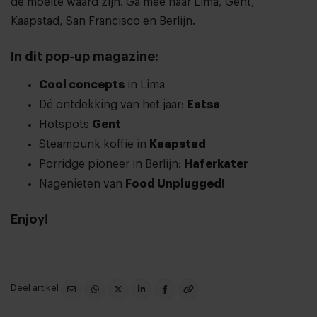
de moeite waard zijn. Ga mee naar Lima, Gent,
Kaapstad, San Francisco en Berlijn.
In dit pop-up magazine:
Cool concepts
in Lima
Dé ontdekking van het jaar:
Eatsa
Hotspots
Gent
Steampunk koffie in
Kaapstad
Porridge pioneer in Berlijn:
Haferkater
Nagenieten van
Food Unplugged!
Enjoy!
Deel artikel