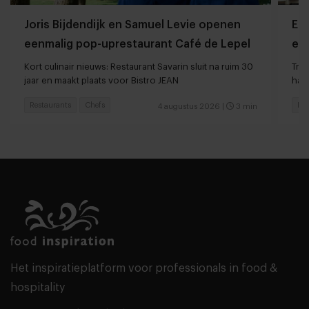
Joris Bijdendijk en Samuel Levie openen
Et
eenmalig pop-uprestaurant Café de Lepel
eet
Kort culinair nieuws: Restaurant Savarin sluit na ruim 30
Tren
jaar en maakt plaats voor Bistro JEAN
haar
Restaurants
Chefs
Res
4 augustus 2026
|
3 min
Het inspiratieplatform voor professionals in food &
hospitality