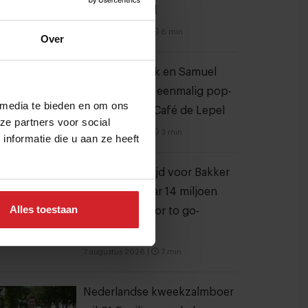
Strip in Noord
4 augustus 2026
|
6 min
Over
Joris Bijdendijk en Samuel
Levie openen eenmalig pop-
 media te bieden en om ons
uprestaurant Café de Lepel
ze partners voor social
4 augustus 2026
|
3 min
nformatie die u aan ze heeft
Dynamische tijd voor Bakker
Bart: van 9 naar 14 miljoen
Alles toestaan
bezoekers door to go-
locaties
7 augustus 2026
|
7 min
Nederlandse kweekzalmboer