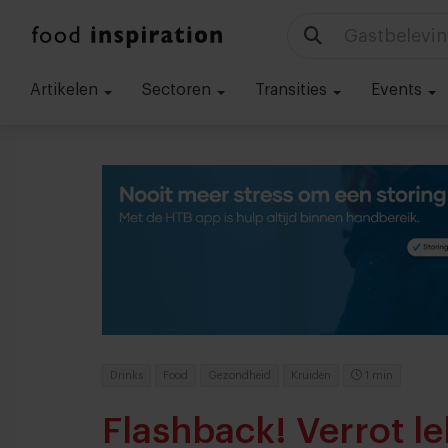
Gastbelevin
Artikelen
Sectoren
Transities
Events
Drinks
Food
Gezondheid
Kruiden
1 min
Flashback! Verrot le