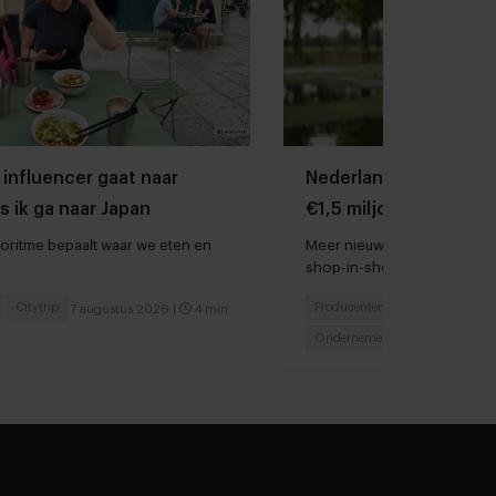
 influencer gaat naar
Nederlandse kweekza
s ik ga naar Japan
€1,5 miljoen ophalen 
groei
oritme bepaalt waar we eten en
Meer nieuws: chocolatier M
shop-in-shops bij Rituals e
voedsel door droogte en hi
Citytrip
Producenten
7 augustus 2026
|
4 min
6 augu
Ondernemen