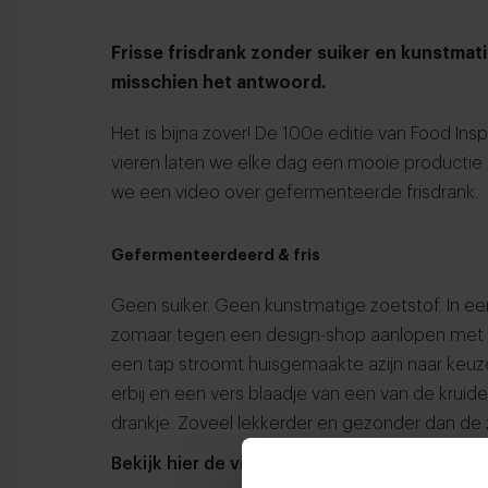
Frisse frisdrank zonder suiker en kunstmat
misschien het antwoord.
Het is bijna zover! De 100e editie van Food Insp
vieren laten we elke dag een mooie productie u
we een video over gefermenteerde frisdrank.
Gefermenteerdeerd & fris
Geen suiker. Geen kunstmatige zoetstof. In ee
zomaar tegen een design-shop aanlopen met 
een tap stroomt huisgemaakte azijn naar keuze 
erbij en een vers blaadje van een van de kruiden
drankje. Zoveel lekkerder en gezonder dan de 
Bekijk hier de video: