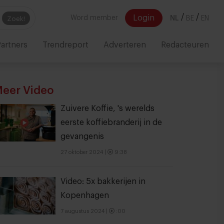
/
/
Login
Word member
NL
BE
EN
Zoek!
artners
Trendreport
Adverteren
Redacteuren
eer Video
Zuivere Koffie, 's werelds
eerste koffiebranderij in de
gevangenis
27 oktober 2024
|
9:38
Video: 5x bakkerijen in
Kopenhagen
7 augustus 2024
|
:00