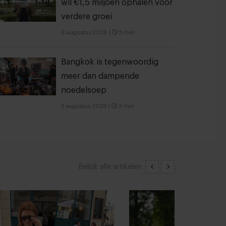
wil €1,5 miljoen ophalen voor
verdere groei
6 augustus 2026
|
5 min
Bangkok is tegenwoordig
meer dan dampende
noedelsoep
3 augustus 2026
|
3 min
Bekijk alle artikelen