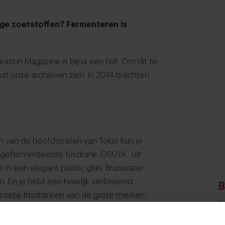
ige zoetstoffen? Fermenteren is
iration Magazine is bijna een feit. Om dit te
it onze archieven zien. In 2014 brachten
n van de hoofdstraten van Tokio kun je
gefermenteerde frisdrank:
OSUYA
. Uit
in een elegant plastic glas. Bruiswater
. En je hebt een heerlijk verfrissend
B
zoete frisdranken van de grote merken.