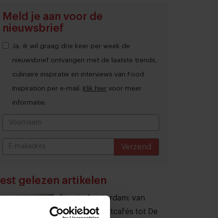
Meld je aan voor de
nieuwsbrief
Ja, ik wil graag drie keer per week de
nieuwsbrief ontvangen met de laatste trends,
culinaire inspiratie en interviews van Food
Inspiration per e-mail.
Klik hier
voor meer
informatie.
Verzend
THANKS
est gelezen artikelen
Eten in Amsterdam: van
verscholen eetcafés tot De