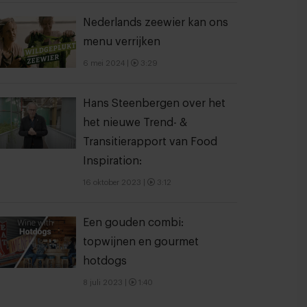
Nederlands zeewier kan ons
menu verrijken
6 mei 2024
|
3:29
Hans Steenbergen over het
het nieuwe Trend- &
Transitierapport van Food
Inspiration:
16 oktober 2023
|
3:12
Een gouden combi:
topwijnen en gourmet
hotdogs
8 juli 2023
|
1:40