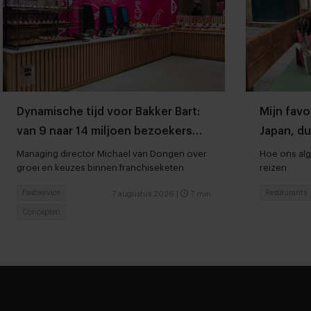
Dynamische tijd voor Bakker Bart:
Mijn favo
van 9 naar 14 miljoen bezoekers
Japan, du
door to go-locaties
Managing director Michael van Dongen over
Hoe ons alg
groei en keuzes binnen franchiseketen
reizen
Fastservice
Restaurants
7 augustus 2026
|
7 min
Concepten