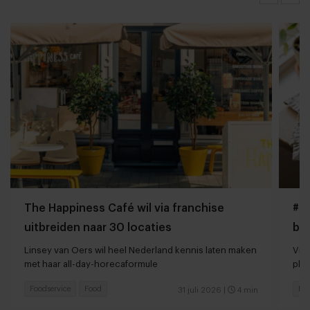
The Happiness Café wil via franchise
#Gi
uitbreiden naar 30 locaties
bo
Linsey van Oers wil heel Nederland kennis laten maken
Vir
met haar all-day-horecaformule
pla
Foodservice
Food
Foo
31 juli 2026
|
4 min