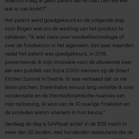
Waarom vraag ik geen patent aan en dan zien we wel
wat er van komt?"
Het patent werd goedgekeurd en de volgende stap
voor Birgen was om de werking van het product te
valideren. "Ik wist niets over voedseltechnologie of
over de foodsector in het algemeen. Een paar maanden
nadat het patent was goedgekeurd, in 2018,
presenteerde ik mijn innovatie voor de allereerste keer
aan een publiek van bijna 2.000 mensen op de
Smart
Kitchen Summit
in Seattle. Ik was verbaasd dat ze me
lieten pitchen. Drieënhalve minuut lang vertelde ik over
condensatie en de thermodynamische nuances van
mijn oplossing. Ik won van de 10 overige finalisten en
de juryleden waren unaniem in hun keuze."
Vandaag de dag is SAVRpak actief in de B2B-markt in
meer dan 20 landen, met honderden restaurants die de