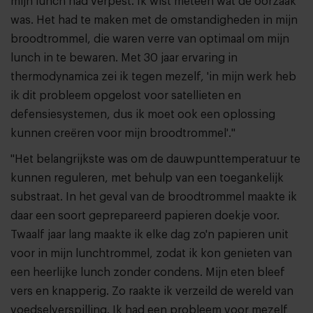
mijn lunch had verpest. Ik wist meteen wat de oorzaak
was. Het had te maken met de omstandigheden in mijn
broodtrommel, die waren verre van optimaal om mijn
lunch in te bewaren. Met 30 jaar ervaring in
thermodynamica zei ik tegen mezelf, 'in mijn werk heb
ik dit probleem opgelost voor satellieten en
defensiesystemen, dus ik moet ook een oplossing
kunnen creëren voor mijn broodtrommel'."
"Het belangrijkste was om de dauwpunttemperatuur te
kunnen reguleren, met behulp van een toegankelijk
substraat. In het geval van de broodtrommel maakte ik
daar een soort geprepareerd papieren doekje voor.
Twaalf jaar lang maakte ik elke dag zo'n papieren unit
voor in mijn lunchtrommel, zodat ik kon genieten van
een heerlijke lunch zonder condens. Mijn eten bleef
vers en knapperig. Zo raakte ik verzeild de wereld van
voedselverspilling. Ik had een probleem voor mezelf