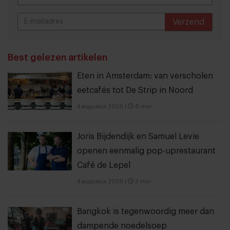
Verzend
THANKS
Best gelezen artikelen
Eten in Amsterdam: van verscholen
eetcafés tot De Strip in Noord
4 augustus 2026
|
6 min
Joris Bijdendijk en Samuel Levie
openen eenmalig pop-uprestaurant
Café de Lepel
4 augustus 2026
|
3 min
Bangkok is tegenwoordig meer dan
dampende noedelsoep