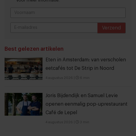
voor meer informatie.
Verzend
THANKS
Best gelezen artikelen
Eten in Amsterdam: van verscholen
eetcafés tot De Strip in Noord
4 augustus 2026
|
6 min
Joris Bijdendijk en Samuel Levie
openen eenmalig pop-uprestaurant
Café de Lepel
4 augustus 2026
|
3 min