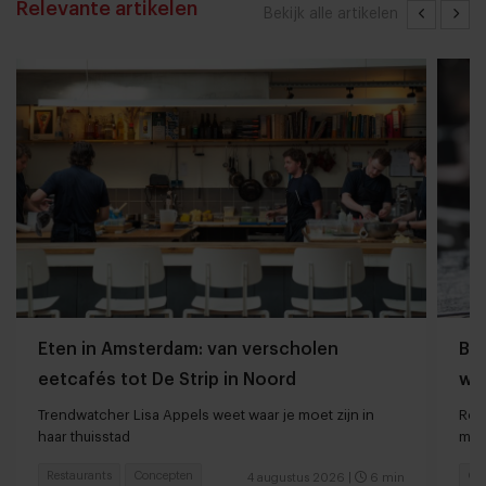
Relevante artikelen
Bekijk alle artikelen
Eten in Amsterdam: van verscholen
Bij
eetcafés tot De Strip in Noord
we
Trendwatcher Lisa Appels weet waar je moet zijn in
Rot
haar thuisstad
met
Restaurants
Concepten
Caf
4 augustus 2026
|
6 min