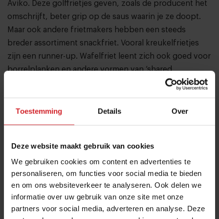
Aviko. Deze golffrietjes geven, zoals de producent het
omschrijft, beter grip op de saus waarin je ze doopt.
Maar ook andere frietmakers hebben een steeds
breder assortiment snackfriet. Vooral kreukelfrietjes
zijn een runner-up. Wafelfriet leent zich ook goed voor
borrelplanken en andere vormen van ‘shared
snacking’.
Toestemming
Details
Over
Lees ook
62% van de Nederlanders eet
elke week friet en 31% wil daar
Deze website maakt gebruik van cookies
mayo bij
We gebruiken cookies om content en advertenties te
7 x facts en figures over patat
personaliseren, om functies voor social media te bieden
en om ons websiteverkeer te analyseren. Ook delen we
informatie over uw gebruik van onze site met onze
Zoete snacks
partners voor social media, adverteren en analyse. Deze
Ook zoete snacks, met of zonder crumble, zijn in trek.