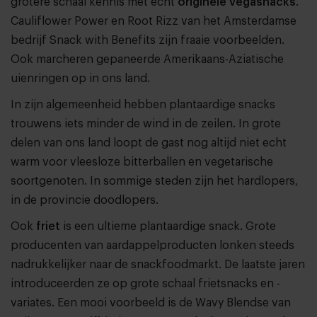
grotere schaal kennis met écht
originele
vegasnacks
.
Cauliflower Power en Root Rizz van het Amsterdamse
bedrijf Snack with Benefits zijn fraaie voorbeelden.
Ook marcheren gepaneerde Amerikaans-Aziatische
uienringen op in ons land.
In zijn algemeenheid hebben plantaardige snacks
trouwens iets minder de wind in de zeilen. In grote
delen van ons land loopt de gast nog altijd niet echt
warm voor vleesloze bitterballen en vegetarische
soortgenoten. In sommige steden zijn het hardlopers,
in de provincie doodlopers.
Ook
friet
is een ultieme plantaardige snack. Grote
producenten van aardappelproducten lonken steeds
nadrukkelijker naar de snackfoodmarkt. De laatste jaren
introduceerden ze op grote schaal frietsnacks en -
variates. Een mooi voorbeeld is de Wavy Blendse van