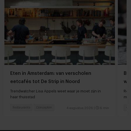
Eten in Amsterdam: van verscholen
Bij
eetcafés tot De Strip in Noord
we
Trendwatcher Lisa Appels weet waar je moet zijn in
Rot
haar thuisstad
met
Restaurants
Concepten
Caf
4 augustus 2026
|
6 min