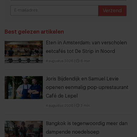
Verzend
THANKS
Best gelezen artikelen
Eten in Amsterdam: van verscholen
eetcafés tot De Strip in Noord
4 augustus 2026
|
6 min
Joris Bijdendijk en Samuel Levie
openen eenmalig pop-uprestaurant
Café de Lepel
4 augustus 2026
|
3 min
Bangkok is tegenwoordig meer dan
dampende noedelsoep