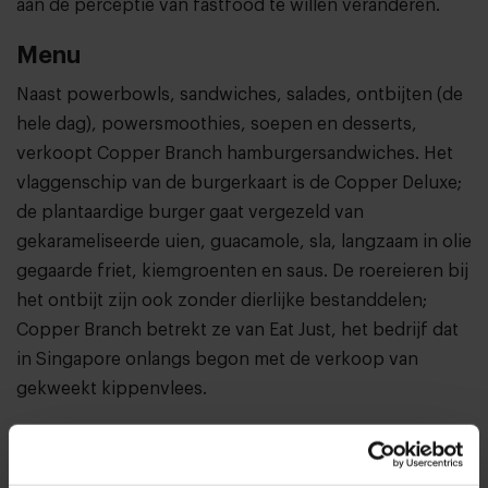
aan de perceptie van fastfood te willen veranderen.
Menu
Naast powerbowls, sandwiches, salades, ontbijten (de
hele dag), powersmoothies, soepen en desserts,
verkoopt Copper Branch hamburgersandwiches. Het
vlaggenschip van de burgerkaart is de Copper Deluxe;
de plantaardige burger gaat vergezeld van
gekarameliseerde uien, guacamole, sla, langzaam in olie
gegaarde friet, kiemgroenten en saus. De roereieren bij
het ontbijt zijn ook zonder dierlijke bestanddelen;
Copper Branch betrekt ze van Eat Just, het bedrijf dat
in Singapore onlangs begon met de verkoop van
gekweekt kippenvlees.
Verpakkingen
Veel van de verpakkingen van Copper Branch zijn