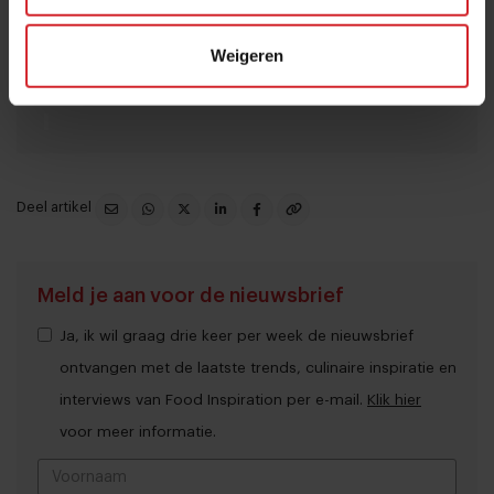
systeemgastronomie, foodservice en foodretail. Hij
Weigeren
publiceerde onder andere de boeken
McSucces
en
Febo
een fenomeen.
Deel artikel
Meld je aan voor de nieuwsbrief
Ja, ik wil graag drie keer per week de nieuwsbrief
ontvangen met de laatste trends, culinaire inspiratie en
interviews van Food Inspiration per e-mail.
Klik hier
voor meer informatie.