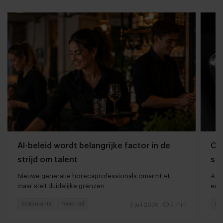
AI-beleid wordt belangrijke factor in de
Op
strijd om talent
spe
Nieuwe generatie horecaprofessionals omarmt AI,
Asi
maar stelt duidelijke grenzen
en p
Restaurants
Personeel
Res
3 juli 2026
|
5 min