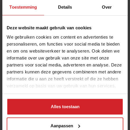
composteerbaar (zoals de waterflesjes) en recyclebaar.
Toestemming
Details
Over
Het betekent allemaal wel dat de prijzen bij de
Canadese formule substantieel hoger liggen dan bij de
Deze website maakt gebruik van cookies
reguliere fastfoodmerken. Inmiddels is het concept
met tien vestigingen present in Frankrijk en zijn er
We gebruiken cookies om content en advertenties te
personaliseren, om functies voor social media te bieden
twee outlets te vinden in Brussel. Twee jaar geleden
en om ons websiteverkeer te analyseren. Ook delen we
opende Copper Branch zijn eerste vestiging in New
informatie over uw gebruik van onze site met onze
York.
partners voor social media, adverteren en analyse. Deze
partners kunnen deze gegevens combineren met andere
informatie die u aan ze heeft verstrekt of die ze hebben
Ubel Zuiderveld
verzameld op basis van uw gebruik van hun services.
Over deze auteur
Expertise: Systeemgastronomie, fastservice,
Alles toestaan
bedrijfseconomische trends.
Schrijft al sinds 1991 over conceptuele en
Aanpassen
bedrijfseconomische ontwikkelingen in