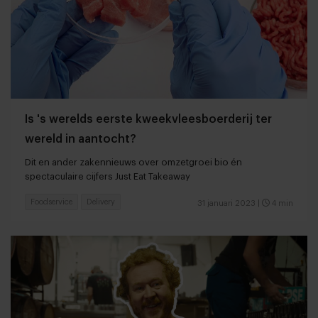
Is 's werelds eerste kweekvleesboerderij ter
wereld in aantocht?
Dit en ander zakennieuws over omzetgroei bio én
spectaculaire cijfers Just Eat Takeaway
Foodservice
Delivery
31 januari 2023
|
4 min