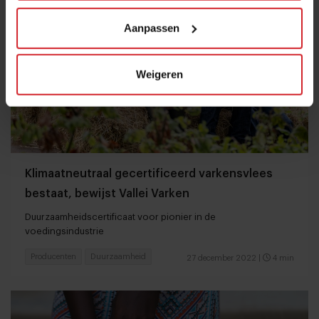
Aanpassen
Weigeren
Klimaatneutraal gecertificeerd varkensvlees
bestaat, bewijst Vallei Varken
Duurzaamheidscertificaat voor pionier in de
voedingsindustrie
Producenten
Duurzaamheid
27 december 2022
|
4 min