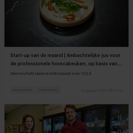
Start-up van de maand | Ambachtelijke jus voor
de professionele horecakeuken, op basis van
groenten
Sterrenchefs laaiend enthousiast over VOL5
Producenten
Ondernemen
20 januari 2023
|
3 min