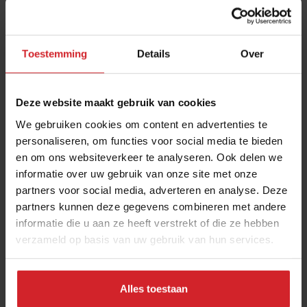
Toestemming
Details
Over
Deze website maakt gebruik van cookies
We gebruiken cookies om content en advertenties te
personaliseren, om functies voor social media te bieden
en om ons websiteverkeer te analyseren. Ook delen we
Biodiversiteit-pionier Wilder Land wil van
informatie over uw gebruik van onze site met onze
Nederland een wilder land maken
partners voor social media, adverteren en analyse. Deze
Ondernemers met jongensdroom bouwen aan regeneratief
partners kunnen deze gegevens combineren met andere
voedselimperium
informatie die u aan ze heeft verstrekt of die ze hebben
verzameld op basis van uw gebruik van hun services.
Producenten
Duurzaamheid
3 januari 2023
|
8 min
Alles toestaan