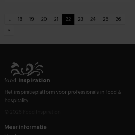
«
18
19
20
21
22
23
24
25
26
»
Het inspiratieplatform voor professionals in food &
hospitality
© 2026 Food Inspiration
Meer informatie