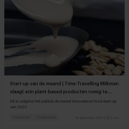
Start-up van de maand | Time-Travelling Milkman
slaagt erin plant-based producten romig te
maken
Dit is volgens het publiek de meest innovatieve food start-up
van 2022
Producenten
Ondernemen
16 december 2022
|
2 min