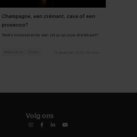
Champagne, een crémant, cava of een
prosecco?
Welke mousserende wijn zet je op jouw drankkaart?
Restaurants
Drinks
18 december 2025
|
4 min
Volg ons