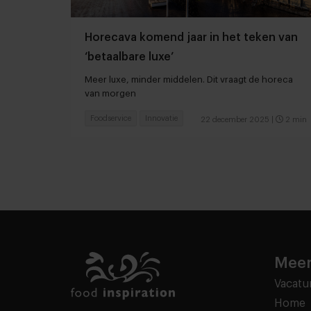
Horecava komend jaar in het teken van
‘betaalbare luxe’
Meer luxe, minder middelen. Dit vraagt de horeca
van morgen
Foodservice
Innovatie
22 december 2025
|
2 min
Meer
Vacatu
Home