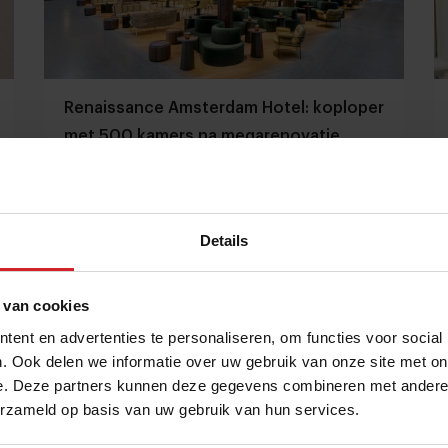
Renaissance Amsterdam Hotel: koploper
met 500 kamers na megarenovatie
“Pas bij binnenkomst zien gasten wat we te bieden
hebben”
Hotellerie
Hospitality
8 januari 2026
|
5 min
Details
 van cookies
ent en advertenties te personaliseren, om functies voor social
. Ook delen we informatie over uw gebruik van onze site met on
e. Deze partners kunnen deze gegevens combineren met andere i
erzameld op basis van uw gebruik van hun services.