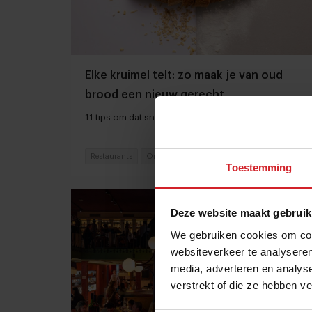
Elke kruimel telt: zo maak je van oud
brood een nieuw gerecht
11 tips om dat sneetje een tweede kans te geven
Restaurants
Ondernemen
9 januari 2026
|
3 min
Toestemming
Deze website maakt gebruik
We gebruiken cookies om cont
websiteverkeer te analyseren
media, adverteren en analys
verstrekt of die ze hebben v