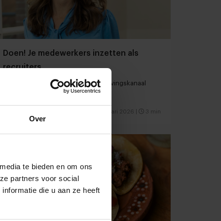
Doen! Je medewerkers inzetten als
recruiters
Zo maak je van je crew je beste wervingskanaal
Restaurants
Ondernemen
7 januari 2026
|
3 min
Over
 media te bieden en om ons
ze partners voor social
nformatie die u aan ze heeft