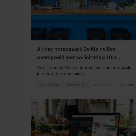
All-day horecazaak De Kleine Bes
overspoeld met sollicitaties: 100
aanmeldingen in een paar weken
Cool concept: Deze ondernemers zien horeca als
plek voor een community
Café's & Bars
Ondernemen
20 januari 2026
|
5 min