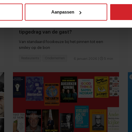
Aanpassen
Fooi in de horeca: hoe stimuleer je het
tipgedrag van de gast?
Van standaard fooikeuze bij het pinnen tot een
smiley op de bon
Restaurants
Ondernemen
6 januari 2026
|
5 min