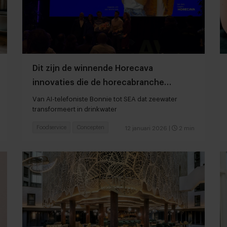
Dit zijn de winnende Horecava
innovaties die de horecabranche
veranderen
Van AI-telefoniste Bonnie tot SEA dat zeewater
transformeert in drinkwater
Foodservice
Concepten
12 januari 2026
|
2 min