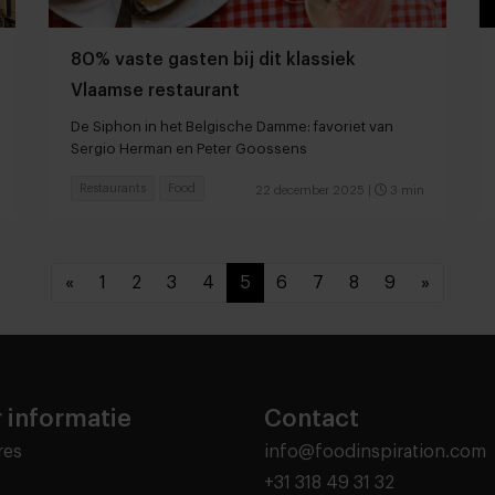
80% vaste gasten bij dit klassiek
Vlaamse restaurant
De Siphon in het Belgische Damme: favoriet van
Sergio Herman en Peter Goossens
Restaurants
Food
22 december 2025
|
3 min
«
1
2
3
4
5
6
7
8
9
»
 informatie
Contact
res
info@foodinspiration.com
+31 318 49 31 32