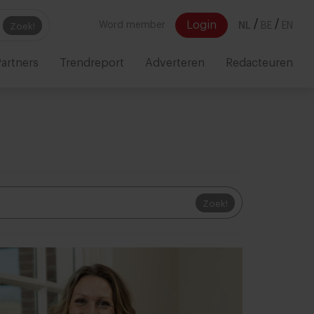
/
/
Login
Word member
NL
BE
EN
Zoek!
artners
Trendreport
Adverteren
Redacteuren
Zoek!