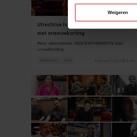
Weigeren
Utrechtse horecazaken lokken gasten
met sneeuwkorting
Meer zakennieuws: SNACKWITHBENEFITS start
crowdfunding
Restaurants
Food
6 januari 2026
|
4 min