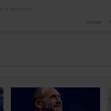
 in foodservice
Podcast
P