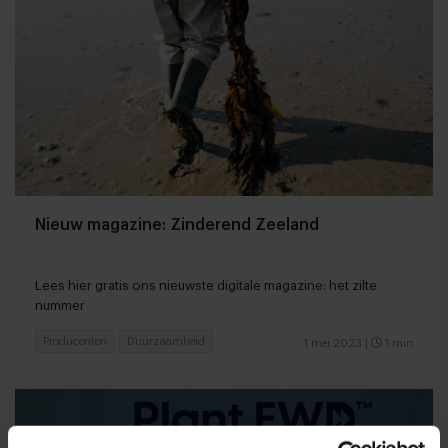
Nieuw magazine: Zinderend Zeeland
Lees hier gratis ons nieuwste digitale magazine: het zilte
nummer
Producenten
Duurzaamheid
1 mei 2023
|
1 min