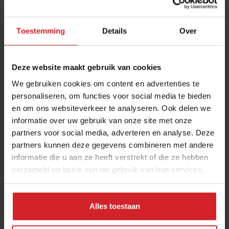
Toestemming
Details
Over
Deze website maakt gebruik van cookies
We gebruiken cookies om content en advertenties te
personaliseren, om functies voor social media te bieden
en om ons websiteverkeer te analyseren. Ook delen we
Plant-forward gedachte groeit, toch is groene
informatie over uw gebruik van onze site met onze
partners voor social media, adverteren en analyse. Deze
bubbel nog altijd klein
partners kunnen deze gegevens combineren met andere
Theater Amsterdam staat met Plant FWD in teken van een
informatie die u aan ze heeft verstrekt of die ze hebben
plantaardige toekomst
verzameld op basis van uw gebruik van hun services.
Foodservice
Duurzaamheid
19 april 2023
|
4 min
Alles toestaan