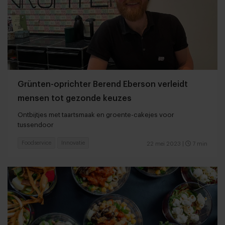
Grünten-oprichter Berend Eberson verleidt
mensen tot gezonde keuzes
Ontbijtjes met taartsmaak en groente-cakejes voor
tussendoor
Foodservice
Innovatie
22 mei 2023
|
7 min