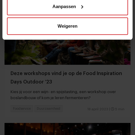
Aanpassen
Weigeren
Deze workshops vind je op de Food Inspiration
Days Outdoor ‘23
Kies jij voor een wijn- en spijstasting, een workshop over
boslandbouw of kom je leren fermenteren?
Foodservice
Duurzaamheid
18 april 2023
|
5 min