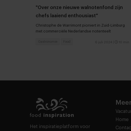
"Over onze nieuwe walnotenfond zijn
chefs laaiend enthousiast"
Christophe de Warrimont pioniert in Zuid-Limburg
met commerciële Nederlandse notenteelt
Gastronomie
Food
6 juli 2024
|
10 min
Meer
Vacatu
Home
Het inspiratieplatform voor
Contac