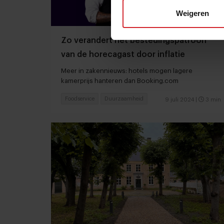
Weigeren
Zo verandert het bestedingspatroon
van de horecagast door inflatie
Meer in zakennieuws: hotels mogen lagere
kamerprijs hanteren dan Booking.com
Foodservice
Duurzaamheid
9 juli 2024
|
3 min