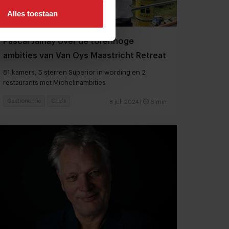
Alles toestaan
Pascal Jalhay over de torenhoge
ambities van Van Oys Maastricht Retreat
81 kamers, 5 sterren Superior in wording en 2
restaurants met Michelinambities
Gastronomie
Chefs
8 juli 2024
|
6 min