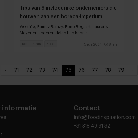
Tips van 9 invloedrijke ondernemers die
bouwen aan een horeca-imperium
Won Yip, Ramez Ramzy, Rene Bogaart, Laurens
Meyer en anderen delen hun kennis
Restaurants
Food
5 juli 2024
|
8 min
«
71
72
73
74
75
76
77
78
79
»
 informatie
Contact
res
info@foodinspiration.com
+31 318 49 31 32
t