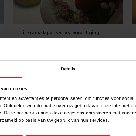
Dit Frans-Japanse restaurant ging
binnen tien maanden van nul naar twee
Michelinsterren
Britse topkok Jason Atherton haalt in Dubai de top
met Row on 45**
Details
Restaurants
Chefs
10 juli 2024
|
5 min
 van cookies
ent en advertenties te personaliseren, om functies voor social
. Ook delen we informatie over uw gebruik van onze site met on
e. Deze partners kunnen deze gegevens combineren met andere i
erzameld op basis van uw gebruik van hun services.