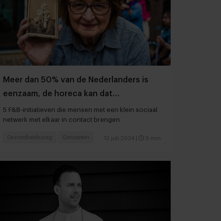
Meer dan 50% van de Nederlanders is
eenzaam, de horeca kan dat
verminderen
5 F&B-initiatieven die mensen met een klein sociaal
netwerk met elkaar in contact brengen
Gezondheidszorg
Concepten
12 juli 2024
|
5 min