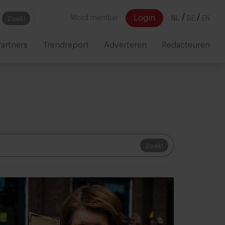
/
/
Login
Word member
NL
BE
EN
Zoek!
artners
Trendreport
Adverteren
Redacteuren
Zoek!