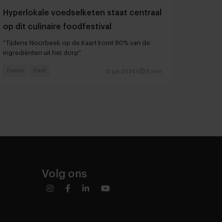
Hyperlokale voedselketen staat centraal
op dit culinaire foodfestival
“Tijdens Noorbeek op de Kaart komt 80% van de
ingrediënten uit het dorp”
Events
Food
5 juli 2024
|
5 min
Volg ons