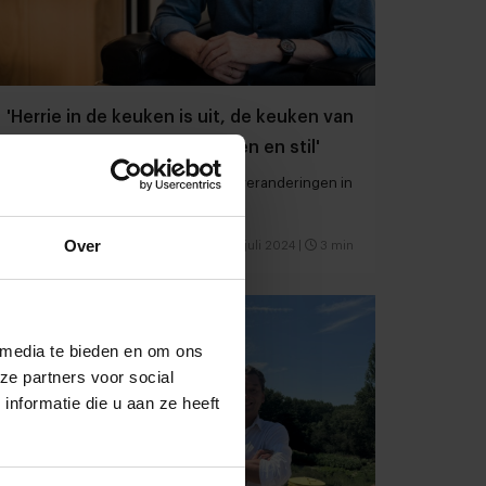
'Herrie in de keuken is uit, de keuken van
de toekomst is rustig, sereen en stil'
Trendanalist Herman Konings over veranderingen in
de moderne keuken
Over
Foodservice
Delivery
10 juli 2024
|
3 min
 media te bieden en om ons
ze partners voor social
nformatie die u aan ze heeft