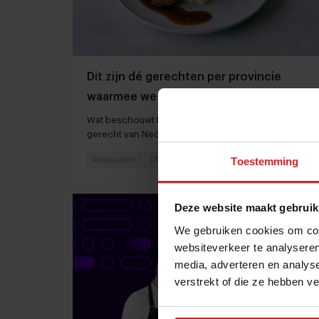
Dit zijn dé gerechten per provincie
waarmee we Nederland op de kaart
zetten
Wat beschouwt Dutch Cuisine als hét nationale
gerecht van Nederland?
Toestemming
Restaurants
Chefs
10 juli 2024
|
4 min
Deze website maakt gebruik
We gebruiken cookies om cont
websiteverkeer te analyseren
media, adverteren en analys
verstrekt of die ze hebben v