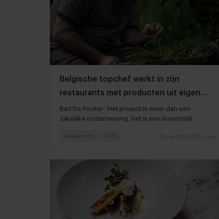
Belgische topchef werkt in zijn
restaurants met producten uit eigen
voedselbos
Bart De Pooter: ‘Het project is meer dan een
zakelijke onderneming, het is een levensstijl’
Restaurants
Chefs
12 juli 2024
|
3 min