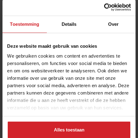
Toestemming
Details
Over
Deze website maakt gebruik van cookies
We gebruiken cookies om content en advertenties te
personaliseren, om functies voor social media te bieden
en om ons websiteverkeer te analyseren. Ook delen we
Herman den Blijker over de impact van
informatie over uw gebruik van onze site met onze
afvalmedicijnen voor de horeca
partners voor social media, adverteren en analyse. Deze
Alles wat je als chef en horecaondernemer moet weten over
partners kunnen deze gegevens combineren met andere
Ozempic
informatie die u aan ze heeft verstrekt of die ze hebben
verzameld op basis van uw gebruik van hun services.
Restaurants
Chefs
27 februari 2025
|
9 min
Alles toestaan