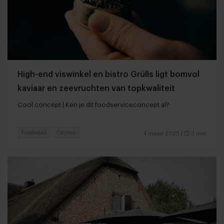
High-end viswinkel en bistro Grülls ligt bomvol
kaviaar en zeevruchten van topkwaliteit
Cool concept | Ken je dit foodserviceconcept al?
Foodretail
Citytrip
4 maart 2025
|
3 min