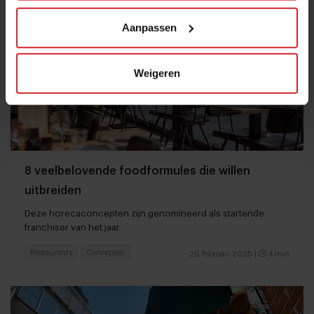
Aanpassen
Weigeren
8 veelbelovende foodformules die willen
uitbreiden
Deze horecaconcepten zijn genomineerd als startende
franchiser van het jaar
Restaurants
Concepten
26 februari 2025
|
4 min