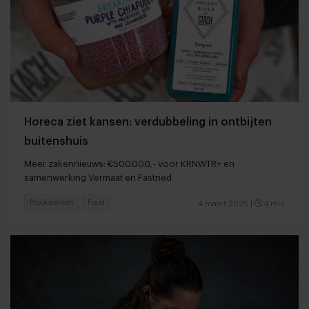
Horeca ziet kansen: verdubbeling in ontbijten
buitenshuis
Meer zakennieuws: €500.000,- voor KRNWTR+ en
samenwerking Vermaat en Fastned
Producenten
Food
4 maart 2025
|
4 min