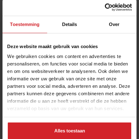
Toestemming
Details
Over
Deze website maakt gebruik van cookies
We gebruiken cookies om content en advertenties te
personaliseren, om functies voor social media te bieden
en om ons websiteverkeer te analyseren. Ook delen we
Sidney Schutte over 17 jaar met Jonnie Boer:
informatie over uw gebruik van onze site met onze
"Hij zat vol prachtige kwajongensstreken"
partners voor social media, adverteren en analyse. Deze
In memoriam: geliefde collega’s over Jonnie Boer
partners kunnen deze gegevens combineren met andere
informatie die u aan ze heeft verstrekt of die ze hebben
verzameld op basis van uw gebruik van hun services.
Restaurants
Chefs
25 april 2025
|
4 min
Alles toestaan