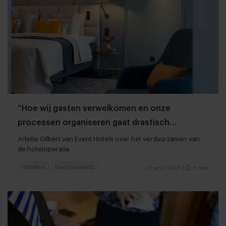
“Hoe wij gasten verwelkomen en onze
processen organiseren gaat drastisch
veranderen”
Arlette Gilbert van Event Hotels over het verduurzamen van
de hoteloperatie
Hotellerie
Duurzaamheid
27 april 2025
|
8 min