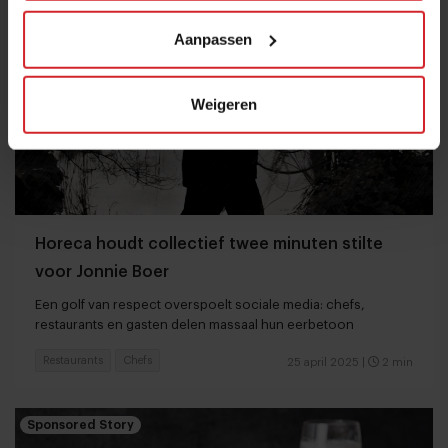
Aanpassen
Weigeren
Horeca houdt collectief twee minuten stilte
voor Jonnie Boer
Een golf van respect overspoelt sociale media: chefs,
restaurants en gasten delen massaal hun eerbetoon
Restaurants
Chefs
25 april 2025
|
2 min
Sponsored Story