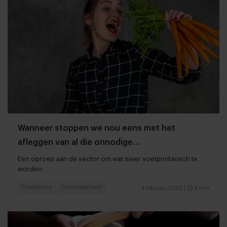
Wanneer stoppen we nou eens met het
afleggen van al die onnodige
voedselkilometers?
Een oproep aan de sector om wat meer voetprintarisch te
worden
Foodservice
Duurzaamheid
4 februari 2023
|
4 min