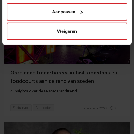
Aanpassen
Weigeren
Groeiende trend: horeca in fastfoodstrips en
foodcourts aan de rand van steden
4 insights over deze stadsrandtrend
Fastservice
Concepten
5 februari 2023
|
3 min