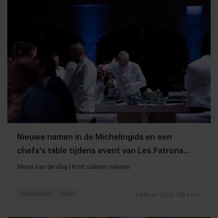
Nieuwe namen in de Michelingids en een
chefs's table tijdens event van Les Patrons
Cuisiniers
Menu van de dag | Kort culinair nieuws
Restaurants
Chefs
2 februari 2023
|
3 min