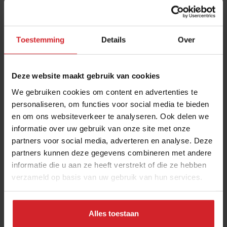
Toestemming
Details
Over
Deze website maakt gebruik van cookies
We gebruiken cookies om content en advertenties te
personaliseren, om functies voor social media te bieden
en om ons websiteverkeer te analyseren. Ook delen we
Start-up van de maand TommyTomato is de
informatie over uw gebruik van onze site met onze
Popeye van 2023
partners voor social media, adverteren en analyse. Deze
60.000 plantaardige lunches per maand, en de ambitie om dit
partners kunnen deze gegevens combineren met andere
jaar uit te breiden naar 500 basisscholen
informatie die u aan ze heeft verstrekt of die ze hebben
verzameld op basis van uw gebruik van hun services.
Onderwijs
Food
6 februari 2023
|
4 min
Alles toestaan