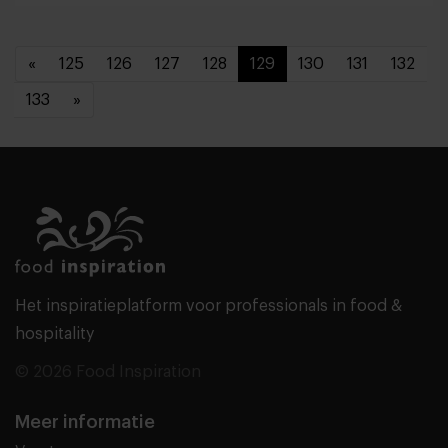
«
125
126
127
128
129
130
131
132
133
»
Het inspiratieplatform voor professionals in food &
hospitality
© 2026 Food Inspiration
Meer informatie