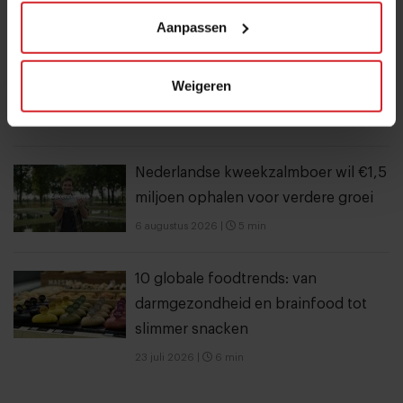
Aanpassen
Dynamische tijd voor Bakker Bart: van
9 naar 14 miljoen bezoekers door to
Weigeren
go-locaties
7 augustus 2026
|
7 min
Nederlandse kweekzalmboer wil €1,5
miljoen ophalen voor verdere groei
6 augustus 2026
|
5 min
10 globale foodtrends: van
darmgezondheid en brainfood tot
slimmer snacken
23 juli 2026
|
6 min