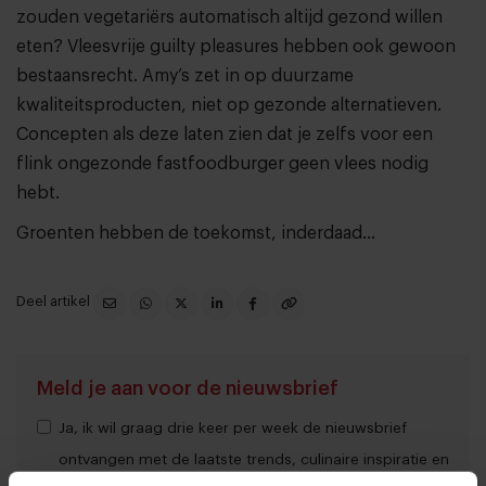
zouden vegetariërs automatisch altijd gezond willen
eten? Vleesvrije guilty pleasures hebben ook gewoon
bestaansrecht. Amy’s zet in op duurzame
kwaliteitsproducten, niet op gezonde alternatieven.
Concepten als deze laten zien dat je zelfs voor een
flink ongezonde fastfoodburger geen vlees nodig
hebt.
Groenten hebben de toekomst, inderdaad...
Deel artikel
Meld je aan voor de nieuwsbrief
Ja, ik wil graag drie keer per week de nieuwsbrief
ontvangen met de laatste trends, culinaire inspiratie en