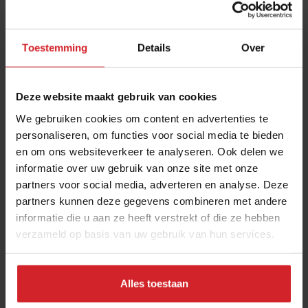
interviews van Food Inspiration per e-mail.
Klik hier
voor meer informatie.
Toestemming
Details
Over
Verzend
Deze website maakt gebruik van cookies
THANKS
We gebruiken cookies om content en advertenties te
Best gelezen artikelen
personaliseren, om functies voor social media te bieden
en om ons websiteverkeer te analyseren. Ook delen we
Eten in Amsterdam: van verscholen
informatie over uw gebruik van onze site met onze
eetcafés tot De Strip in Noord
partners voor social media, adverteren en analyse. Deze
partners kunnen deze gegevens combineren met andere
4 augustus 2026
|
6 min
informatie die u aan ze heeft verstrekt of die ze hebben
verzameld op basis van uw gebruik van hun services.
Joris Bijdendijk en Samuel Levie
openen eenmalig pop-uprestaurant
Café de Lepel
Alles toestaan
4 augustus 2026
|
3 min