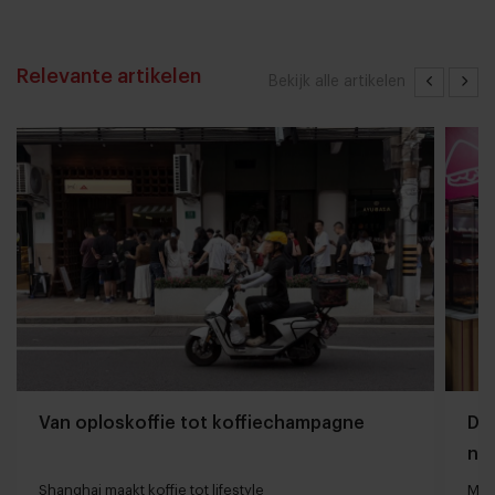
Relevante artikelen
Bekijk alle artikelen
Van oploskoffie tot koffiechampagne
Dyn
naa
loc
Shanghai maakt koffie tot lifestyle
Man