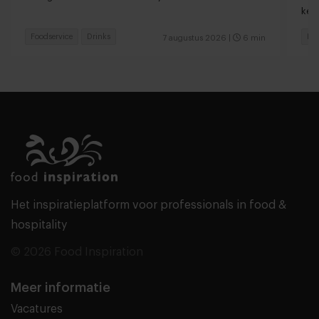
keu
Foodservice
Drinks
Fas
7 augustus 2026
|
6 min
Het inspiratieplatform voor professionals in food &
hospitality
© 2026 Food Inspiration
Meer informatie
Vacatures