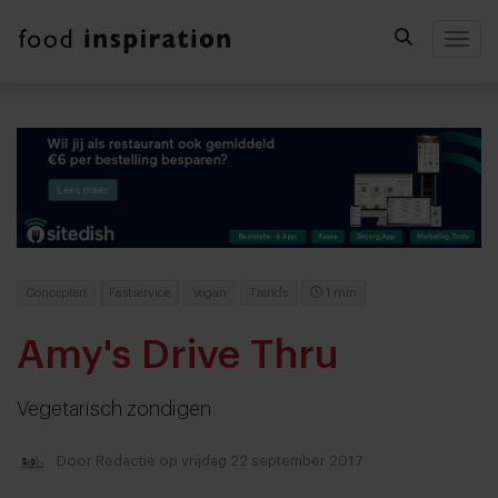
Togg
Concepten
Fastservice
Vegan
Trends
1 min
Amy's Drive Thru
Vegetarisch zondigen
Door
Redactie
op vrijdag 22 september 2017