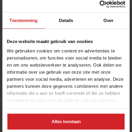
interviews van Food Inspiration per e-mail.
Klik hier
voor meer informatie.
Toestemming
Details
Over
Verzend
Deze website maakt gebruik van cookies
THANKS
We gebruiken cookies om content en advertenties te
Best gelezen artikelen
personaliseren, om functies voor social media te bieden
en om ons websiteverkeer te analyseren. Ook delen we
Eten in Amsterdam: van verscholen
informatie over uw gebruik van onze site met onze
eetcafés tot De Strip in Noord
partners voor social media, adverteren en analyse. Deze
partners kunnen deze gegevens combineren met andere
4 augustus 2026
|
6 min
informatie die u aan ze heeft verstrekt of die ze hebben
verzameld op basis van uw gebruik van hun services.
Joris Bijdendijk en Samuel Levie
openen eenmalig pop-uprestaurant
Café de Lepel
Alles toestaan
4 augustus 2026
|
3 min