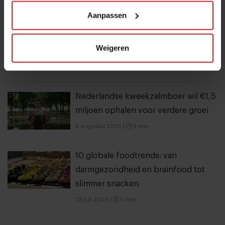
Aanpassen
Dynamische tijd voor Bakker Bart: van
9 naar 14 miljoen bezoekers door to
Weigeren
go-locaties
7 augustus 2026
|
7 min
Nederlandse kweekzalmboer wil €1,5
miljoen ophalen voor verdere groei
6 augustus 2026
|
5 min
10 globale foodtrends: van
darmgezondheid en brainfood tot
slimmer snacken
23 juli 2026
|
6 min