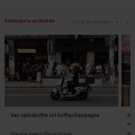
Relevante artikelen
Bekijk alle artikelen
Van oploskoffie tot koffiechampagne
Dyn
naa
loc
Shanghai maakt koffie tot lifestyle
Man