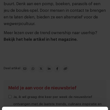
buurt. Denk aan een pomp, boeken, parasols of een
jeu de boules-spel. Door mensen in contact te brengen
en te laten delen, bieden ze een alternatief voor de
wegwerpcultuur.
Meer lezen over de trend ownership naar userhip?
Bekijk het hele artikel in het magazine.
Deel artikel
Meld je aan voor de nieuwsbrief
Ja, ik wil graag drie keer per week de nieuwsbrief
ontvangen met de laatste trends, culinaire inspiratie en