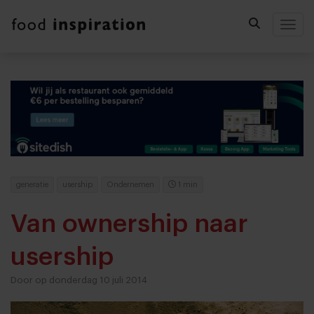
Togg
generatie
usership
Ondernemen
1 min
Van ownership naar
usership
Door op donderdag 10 juli 2014