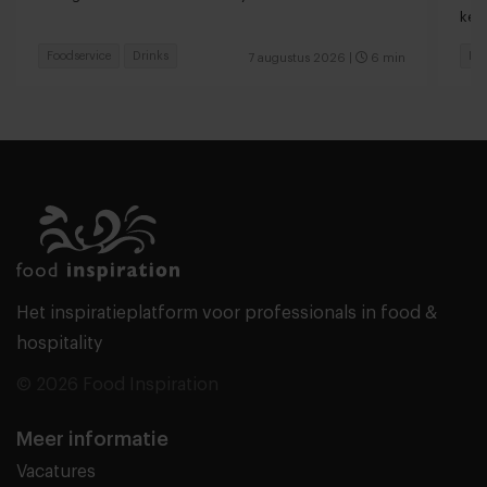
keu
Foodservice
Drinks
Fas
7 augustus 2026
|
6 min
Het inspiratieplatform voor professionals in food &
hospitality
© 2026 Food Inspiration
Meer informatie
Vacatures