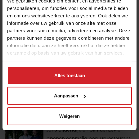
We gebruiken cookies om content en advertenties te
personaliseren, om functies voor social media te bieden
Dynamische tijd voor Bakker Bart: van
en om ons websiteverkeer te analyseren. Ook delen we
9 naar 14 miljoen bezoekers door to
informatie over uw gebruik van onze site met onze
go-locaties
partners voor social media, adverteren en analyse. Deze
partners kunnen deze gegevens combineren met andere
7 augustus 2026
|
7 min
informatie die u aan ze heeft verstrekt of die ze hebben
verzameld op basis van uw gebruik van hun services.
Mijn favo influencer gaat naar Japan,
dus ik ga naar Japan
Alles toestaan
7 augustus 2026
|
4 min
Eten in Amsterdam: van verscholen
Aanpassen
eetcafés tot De Strip in Noord
4 augustus 2026
|
6 min
Weigeren
Joris Bijdendijk en Samuel Levie
openen eenmalig pop-uprestaurant