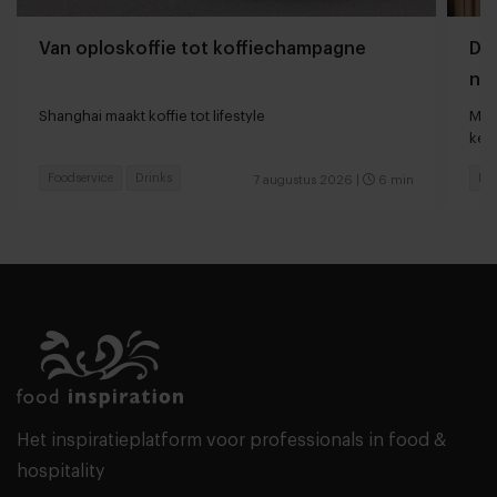
Van oploskoffie tot koffiechampagne
Dyn
naa
loc
Shanghai maakt koffie tot lifestyle
Man
keu
Foodservice
Drinks
Fas
7 augustus 2026
|
6 min
Het inspiratieplatform voor professionals in food &
hospitality