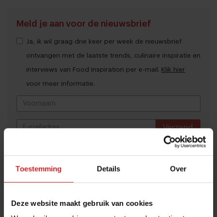
Meld je aan voor de nieuwsbrief
Ja, ik wil graag drie keer per week de nieuwsbrief
ontvangen met de laatste trends, culinaire inspiratie en
interviews van Food Inspiration per e-mail.
Klik hier
voor meer informatie.
Verzend
THANKS
Best gelezen artikelen
Toestemming
Details
Over
Van oploskoffie tot koffiechampagne
7 augustus 2026
|
6 min
Deze website maakt gebruik van cookies