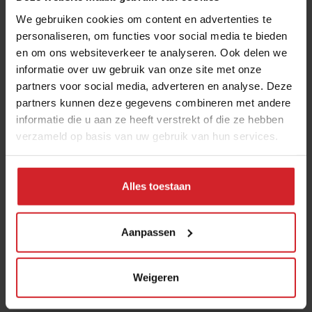
We gebruiken cookies om content en advertenties te
personaliseren, om functies voor social media te bieden
Joris Bijdendijk en Samuel Levie
en om ons websiteverkeer te analyseren. Ook delen we
openen eenmalig pop-uprestaurant
informatie over uw gebruik van onze site met onze
Café de Lepel
partners voor social media, adverteren en analyse. Deze
partners kunnen deze gegevens combineren met andere
4 augustus 2026
|
3 min
informatie die u aan ze heeft verstrekt of die ze hebben
verzameld op basis van uw gebruik van hun services.
Dynamische tijd voor Bakker Bart: van
9 naar 14 miljoen bezoekers door to
go-locaties
Alles toestaan
7 augustus 2026
|
7 min
Aanpassen
Nederlandse kweekzalmboer wil €1,5
miljoen ophalen voor verdere groei
Weigeren
6 augustus 2026
|
5 min