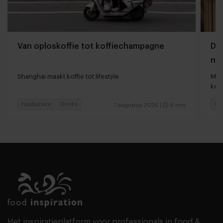
Van oploskoffie tot koffiechampagne
Dyn
naa
loc
Shanghai maakt koffie tot lifestyle
Man
keu
Foodservice
Drinks
Fas
7 augustus 2026
|
6 min
Het inspiratieplatform voor professionals in food &