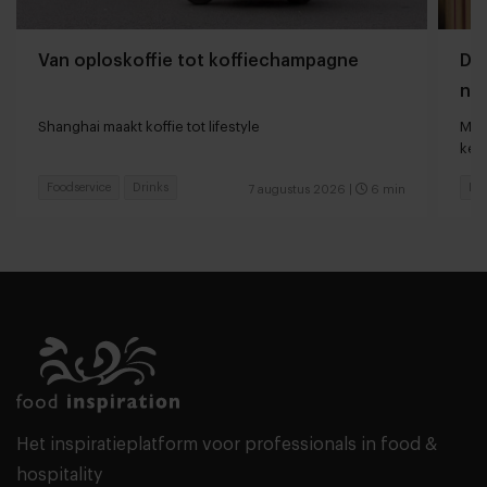
Van oploskoffie tot koffiechampagne
Dyn
naa
loc
Shanghai maakt koffie tot lifestyle
Man
keu
Foodservice
Drinks
Fas
7 augustus 2026
|
6 min
Het inspiratieplatform voor professionals in food &
hospitality