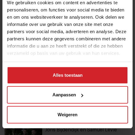
We gebruiken cookies om content en advertenties te
personaliseren, om functies voor social media te bieden
Dynamische tijd voor Bakker Bart: van
en om ons websiteverkeer te analyseren. Ook delen we
9 naar 14 miljoen bezoekers door to
informatie over uw gebruik van onze site met onze
partners voor social media, adverteren en analyse. Deze
go-locaties
partners kunnen deze gegevens combineren met andere
7 augustus 2026
|
7 min
informatie die u aan ze heeft verstrekt of die ze hebben
verzameld op basis van uw gebruik van hun services.
Mijn favo influencer gaat naar Japan,
dus ik ga naar Japan
Alles toestaan
7 augustus 2026
|
4 min
Eten in Amsterdam: van verscholen
Aanpassen
eetcafés tot De Strip in Noord
4 augustus 2026
|
6 min
Weigeren
Joris Bijdendijk en Samuel Levie