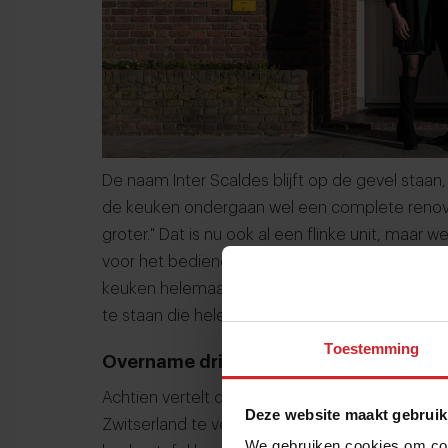
De naam Inter Scaldes blijft op de gevel staan,
de keuken ondergaan wel een complete renov
groter." Dat is nu ook al een flinke unit, maar
voor het bedienend personeel en de spoelruim
keuken helemaal zelf ingetekend. Fantastisch na
te staan die helemaal naar wens is.”
Toestemming
Overname driesterrenrestaurant Inter
Achtien vertelt dat Inter Scaldes bij toeval o
Deze website maakt gebruik
Zwitserland te verlaten. We hebben het hier na
We gebruiken cookies om cont