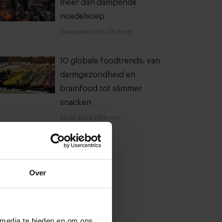
meer dan dampende
noedelsoep
3 augustus 2026
|
3 min
10 globale foodtrends: van
darmgezondheid en
brainfood tot slimmer
snacken
23 juli 2026
|
6 min
Over
 media te bieden en om ons