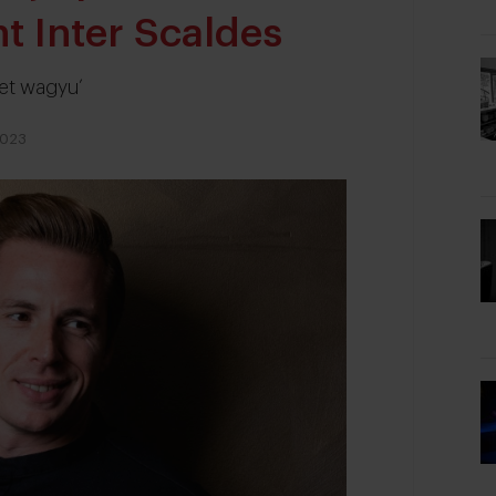
t Inter Scaldes
met wagyu’
2023