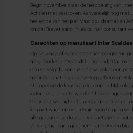
Begin november staat de heropening van Inter 
Achtien met testkoken. Aanvankelijk nog met J
het einde van het jaar. Maar ook daarna kan 
omdat Brevet aanblijft als culinair consultant v
Gerechten op menukaart Inter Scaldes
Op de vraag of Achtien een aantal signatuurge
mag houden, antwoordt hij lachend: “Daarover
Dan vervolgt hij serieuzer: “Ik wil zeker een p
maar dat gaat in goed overleg gebeuren.” Belang
stempel op de kaart kan drukken. “Ik blijf koke
iedere dag beter te worden.” Lokale ingrediënt
Dat is ook wat hij heeft meegekregen van zijn le
kan niet wachten om in Kruiningen te gaan wer
alle groenten uit de zee. Dat is iets wat je natuu
vervolgt hij. Jannis gaat hem introduceren bij al 