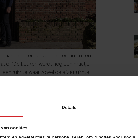
 maar het interieur van het restaurant en
atie. “De keuken wordt nog een maatje
 wel een ruimte waar zowel de afzetruimte
te in zijn opgenomen. “Ik heb de nieuwe
tuurlijk dat ik straks in een keuken kom
Details
 Scaldes
p hun pad kwam. “Het was niet ons doel om
 van cookies
ar ons zin.” Wel was al eens aan de
ent en advertenties te personaliseren, om functies voor social