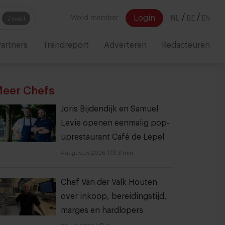
/
/
Login
Word member
NL
BE
EN
Zoek!
artners
Trendreport
Adverteren
Redacteuren
eer Chefs
Joris Bijdendijk en Samuel
Levie openen eenmalig pop-
uprestaurant Café de Lepel
4 augustus 2026
|
3 min
Chef Van der Valk Houten
over inkoop, bereidingstijd,
marges en hardlopers