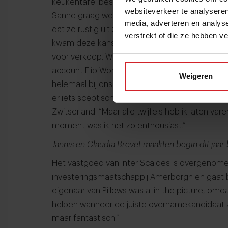
keukentafel besproken om binnen een aantal j
websiteverkeer te analyseren
Sanne graag weer dichter bij vrienden en fami
media, adverteren en analys
dat ze rustig uit zouden kijken naar een nieuwe
verstrekt of die ze hebben v
kwam deze kans op hun pad. "We wisten niet d
voor verkoop. Wij hoorden het van Flip.” (Flip 
account Flip World Foodie, red.) “We kennen elk
Weigeren
helemaal bij ons passen.” Sanne’s eerste reac
er iets sceptisch tegenover – ze hadden imm
Zwitserland. “Maar alle twijfels heb ik laten va
moment was ik net zo enthousiast.”
Jannis en Claudia Brevet maakten begin dit jaar
Het vastgoed van Inter Scaldes is overgenome
investeringsmaatschappij Amerborgh en gaat b
eigenaar van Pillows was al in the picture, omdat
helpen wanneer de juiste overnamekandidaat zi
maar fantastisch.”