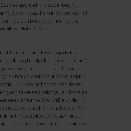
Scaldes gepland. In oktober begint
annis Brevet naast hem in de keuken, tot
Achtien nog een beroep op hem doen,
oor Pillows Hotel Group.
rechten van Jannis Brevet op de kaart
 moet ik nog handjeklappen met Jannis.”
aar gerechten graag op de kaart houden,
rijk vindt de chef dat hij ook zijn eigen
n zoals ik nu doe en heb als ambitie om
en gaan zeker een belangrijke rol spelen.
ermeester Jonnie Boer bij De Librije***. “Ik
ken met vis, schaal- en schelpdieren en
rlijk niet in de Zwitserse bergen vindt”,
zijn leveranciers. “Ook bij hem draait alles