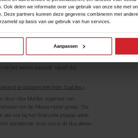
aar terug te gaan naar Nederland, omdat
. Ook delen we informatie over uw gebruik van onze site met on
lie wilde wonen. Daarop werd afgesproken
e. Deze partners kunnen deze gegevens combineren met andere i
 uitdaging in Nederland. Heel kort daarna
erzameld op basis van uw gebruik van hun services.
at Jannis en Claudia Brevet open stonden
Dejaeghere, bekend van zijn Instagram-
aar goed en hij vond dit restaurant
Aanpassen
tie? “Dit moeten we doen.” De chef stond
ers ook zoveel moois opgebouwd in
ren na het eerste bezoek. Vanaf dat
 bekend te stoppen met Inter Scaldes »
n door Alex Mulder, eigenaar van
ehoren tot de Pillows Hotel groep. “De
 die ook bij het financiële plaatje wilde
ch aandiende. Voor ons is dit dus alleen