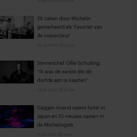
30 juli 2026
|
6 min
26 zaken door Michelin
gemarkeerd als 'Favoriet van
de inspecteur'
29 juli 2026
|
3 min
Sterrenchef Ollie Schuiling:
“Ik was de eerste die dit
durfde aan te kaarten”
24 juli 2026
|
13 min
Gaggan Anand opent hotel in
Japan en 10 nieuwe namen in
de Michelingids
21 juli 2026
|
3 min