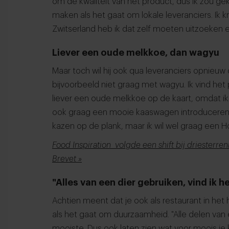
om de kwaliteit van het product, dus ik zou gek
maken als het gaat om lokale leveranciers. Ik k
Zwitserland heb ik dat zelf moeten uitzoeken e
Liever een oude melkkoe, dan wagyu
Maar toch wil hij ook qua leveranciers opnieuw
bijvoorbeeld niet graag met wagyu. Ik vind het p
liever een oude melkkoe op de kaart, omdat ik h
ook graag een mooie kaaswagen introduceren.
kazen op de plank, maar ik wil wel graag een 
Food Inspiration volgde een shift bij driesterre
Brevet »
"Alles van een dier gebruiken, vind ik 
Achtien meent dat je ook als restaurant in het
als het gaat om duurzaamheid. "Alle delen van e
mooiste. Dus ook laten zien wat voor moois j