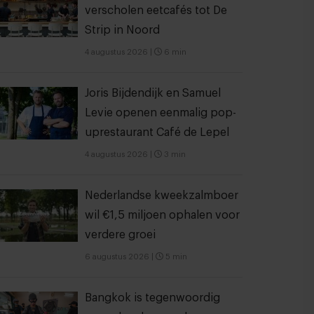
verscholen eetcafés tot De
Strip in Noord
4 augustus 2026
|
6 min
Joris Bijdendijk en Samuel
Levie openen eenmalig pop-
uprestaurant Café de Lepel
4 augustus 2026
|
3 min
Nederlandse kweekzalmboer
wil €1,5 miljoen ophalen voor
verdere groei
6 augustus 2026
|
5 min
Bangkok is tegenwoordig