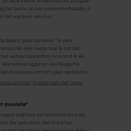
 zijn als ik ineens andere keuzes zou gaan
rijg het beste op een presenteerblaadje, in
n dat was best een klus.”
 de balans gaan opmaken. “Ik werk
ersoonlijk een beetje saai. Ik zet dan
et verhaal daarachter mooi vind. Ik wil
 Momenteel liggen er veel Belgische
Hollands kaasassortiment gaan aanbieden.”
nrestaurant Inter Scaldes met chef Jannis
het mooiste"
 hogere segment van betekenis kunt zijn
en dier gebruiken, dat vind ik het
e kan met de minder gewaardeerde delen."