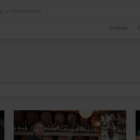
 in foodservice
Podcast
P