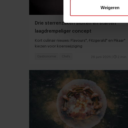
Weigeren
Drie sterrenzaken sluiten en starten
laagdrempeliger concept
Kort culinair nieuws: Flavours*, Fitzgerald* en Pikaar*
kiezen voor koerswijziging
Gastronomie
Chefs
26 juni 2025
|
2 min