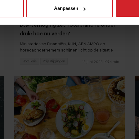
Aanpassen
Btw-verhoging zet hotelbranche onder
druk: hoe nu verder?
Ministerie van Financiën, KHN, ABN AMRO en
horecaondernemers schijnen licht op de situatie
Hotellerie
Prijsstijgingen
15 juni 2025
|
4 min