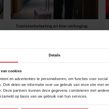
Toeristenbelasting en btw-verhoging:
dit doet het met de hotelprijzen
HOSTA-rapport: complexe prijsdynamiek door
fiscale maatregelen
Details
Hotellerie
Hospitality
9 september 2025
|
3 min
 van cookies
ent en advertenties te personaliseren, om functies voor social
. Ook delen we informatie over uw gebruik van onze site met on
e. Deze partners kunnen deze gegevens combineren met andere i
erzameld op basis van uw gebruik van hun services.