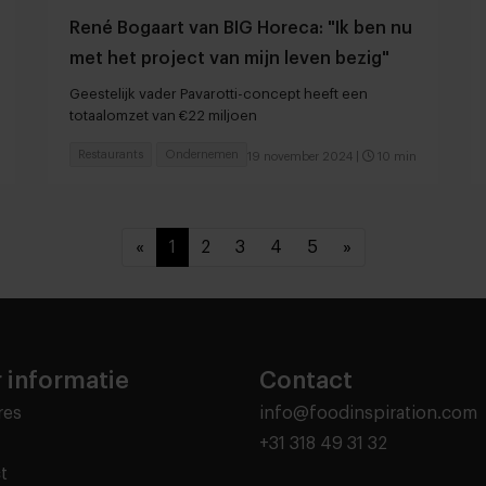
René Bogaart van BIG Horeca: "Ik ben nu
met het project van mijn leven bezig"
Geestelijk vader Pavarotti-concept heeft een
totaalomzet van €22 miljoen
Restaurants
Ondernemen
19 november 2024
|
10 min
«
1
2
3
4
5
»
 informatie
Contact
res
info@foodinspiration.com
+31 318 49 31 32
t