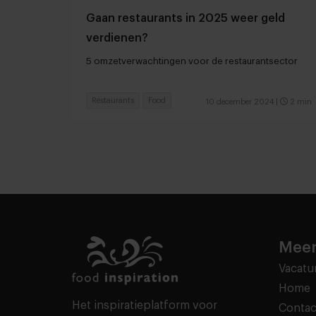
Gaan restaurants in 2025 weer geld
verdienen?
5 omzetverwachtingen voor de restaurantsector
Restaurants
Food
10 december 2024
|
2 min
Meer
Vacatu
Home
Het inspiratieplatform voor
Contac