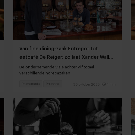
Van fine dining-zaak Entrepot tot
eetcafé De Reiger: zo laat Xander Waller
ieder concept floreren
De ondernemende visie achter vijf totaal
verschillende horecazaken
Restaurants
Personeel
30 oktober 2025
|
4 min