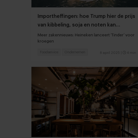
Importheffingen: hoe Trump hier de prijs
van kibbeling, soja en noten kan
opdrijven
Meer zakennieuws: Heineken lanceert ‘Tinder’ voor
kroegen
Foodservice
Ondernemen
8 april 2025
|
4 min