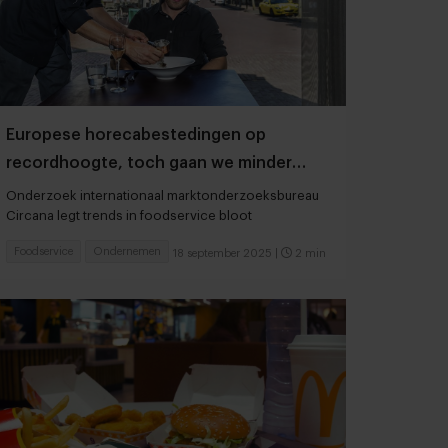
Europese horecabestedingen op
recordhoogte, toch gaan we minder
vaak uit eten
Onderzoek internationaal marktonderzoeksbureau
Circana legt trends in foodservice bloot
Foodservice
Ondernemen
18 september 2025
|
2 min