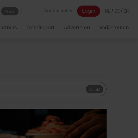
/
/
Login
Word member
NL
BE
EN
Zoek!
artners
Trendreport
Adverteren
Redacteuren
Zoek!