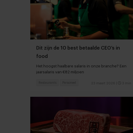
Dit zijn de 10 best betaalde CEO’s in
food
Het hoogst haalbare salaris in onze branche? Een
jaarsalaris van €82 miljoen
Restaurants
Personeel
23 maart 2026
|
3 min