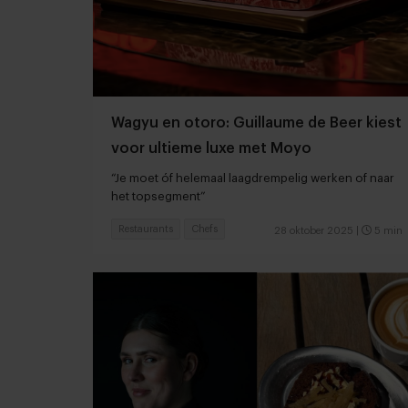
Wagyu en otoro: Guillaume de Beer kiest
voor ultieme luxe met Moyo
“Je moet óf helemaal laagdrempelig werken of naar
het topsegment”
Restaurants
Chefs
28 oktober 2025
|
5 min