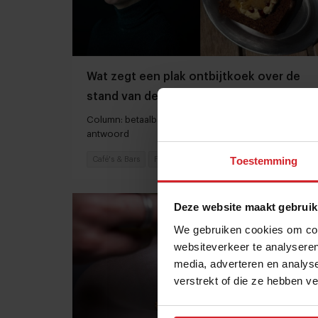
Wat zegt een plak ontbijtkoek over de
stand van de economie?
Column: betaalbaarheid in de horeca, nostalgie als
antwoord
Toestemming
Café's & Bars
Food
13 september 2025
|
3 min
Deze website maakt gebruik
We gebruiken cookies om cont
websiteverkeer te analyseren
media, adverteren en analys
verstrekt of die ze hebben v