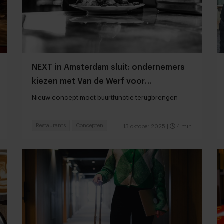
NEXT in Amsterdam sluit: ondernemers
kiezen met Van de Werf voor
laagdrempeliger concept
Nieuw concept moet buurtfunctie terugbrengen
Restaurants
Concepten
13 oktober 2025
|
4 min