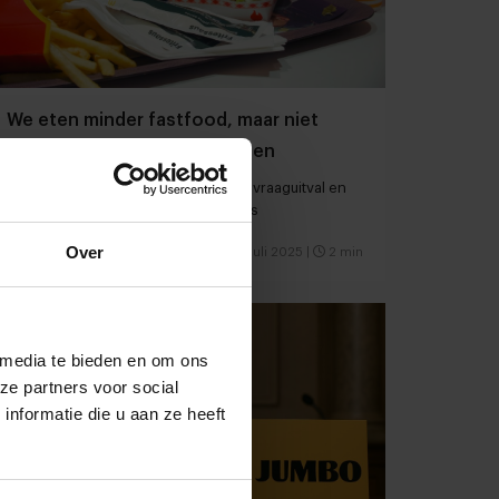
We eten minder fastfood, maar niet
omdat we gezonder gaan eten
Food500-rapport FSIN spreekt van 'vraaguitval en
volumedaling' bij fastfoodrestaurants
Over
Foodservice
Concepten
19 juli 2025
|
2 min
 media te bieden en om ons
ze partners voor social
nformatie die u aan ze heeft