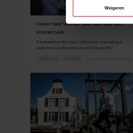
Weigeren
Liever naar Van der Valk dan naar een
sterrenzaak
Trendwatcher Rik Vera: “Influencer-marketing is
vaak net zo authentiek als een Disney-film”
Gastronomie
Hospitality
19 november 2023
|
4 min