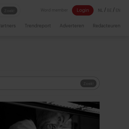
/
/
Login
Word member
NL
BE
EN
Zoek!
artners
Trendreport
Adverteren
Redacteuren
Zoek!