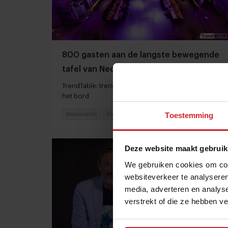
800 gasten aan de langste bewegende
tafel van Nederland
TrendTable: trends en transities uniek vertaald naar
het bord
Toestemming
Restaurants
Food
25 november 2023
|
4 min
Deze website maakt gebruik
We gebruiken cookies om cont
websiteverkeer te analyseren
media, adverteren en analys
verstrekt of die ze hebben v