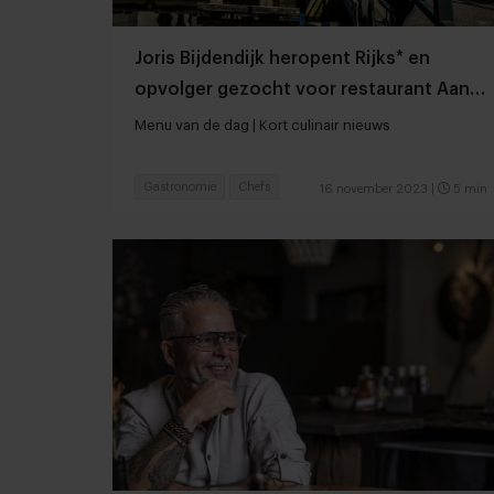
Joris Bijdendijk heropent Rijks* en
opvolger gezocht voor restaurant Aan
de Zweth*
Menu van de dag | Kort culinair nieuws
Gastronomie
Chefs
16 november 2023
|
5 min