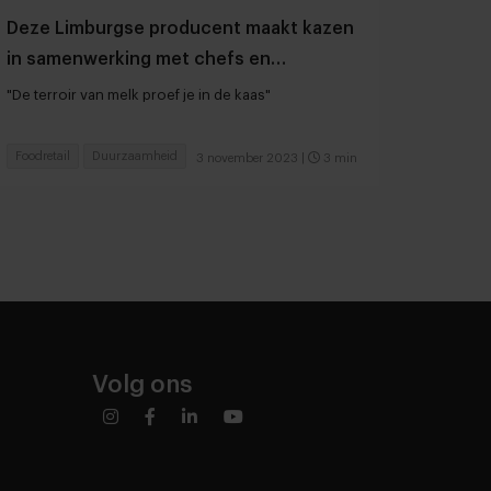
Deze Limburgse producent maakt kazen
in samenwerking met chefs en
wijnmakers
"De terroir van melk proef je in de kaas"
Foodretail
Duurzaamheid
3 november 2023
|
3 min
Volg ons