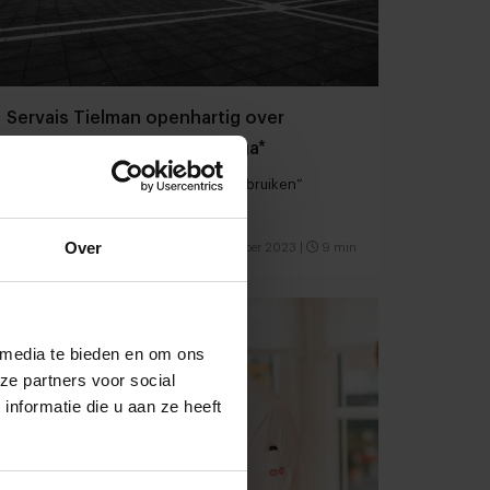
Servais Tielman openhartig over
prachtig zorgenkindje Beluga*
“We kunnen een duwtje in de rug gebruiken”
Over
Restaurants
Chefs
20 november 2023
|
9 min
 media te bieden en om ons
ze partners voor social
nformatie die u aan ze heeft