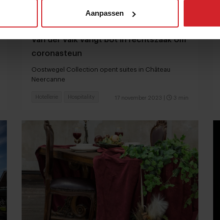
Aanpassen
Van der Valk vangt bot in rechtszaak om
coronasteun
Oostwegel Collection opent suites in Château
Neercanne
Hotellerie
Hospitality
17 november 2023
|
3 min