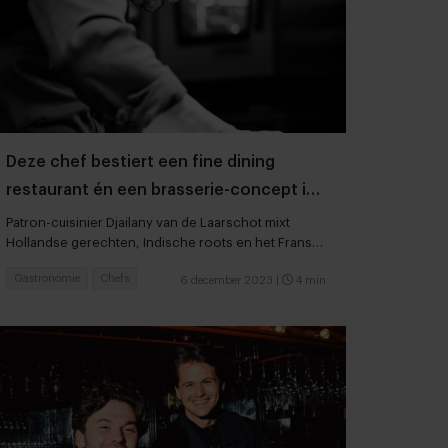
Deze chef bestiert een fine dining
restaurant én een brasserie-concept in
een pand
Patron-cuisinier Djailany van de Laarschot mixt
Hollandse gerechten, Indische roots en het Franse
ambacht
Gastronomie
Chefs
6 december 2023
|
4 min