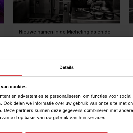
Nieuwe namen in de Michelingids en de
Librije*** nummer 3 in Top 1000 beste
restaurants
Menu van de dag | Kort culinair nieuws
Details
Gastronomie
Chefs
23 november 2023
|
3 min
 van cookies
ent en advertenties te personaliseren, om functies voor social
. Ook delen we informatie over uw gebruik van onze site met on
e. Deze partners kunnen deze gegevens combineren met andere i
erzameld op basis van uw gebruik van hun services.