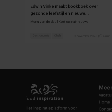
Edwin Vinke maakt kookboek over
gezonde leefstijl en nieuwe
Michelinsterren in New York
Menu van de dag | Kort culinair nieuws
Gastronomie
Chefs
9 november 2023
|
4 min
Meer
Vacatu
Home
Het inspiratieplatform voor
Contac