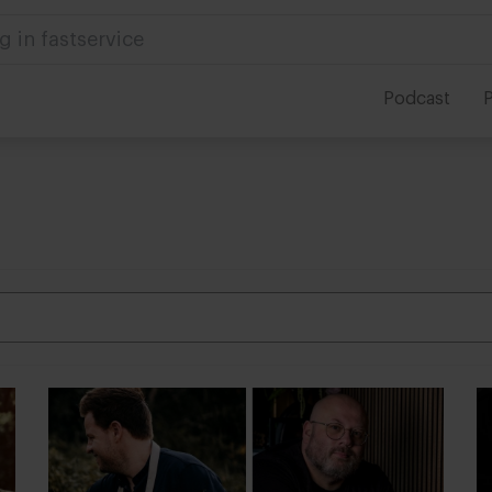
g in fastservice
Podcast
P