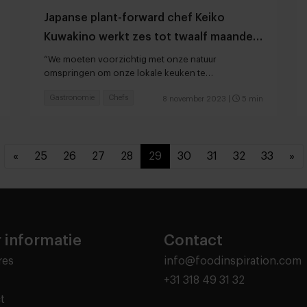
Japanse plant-forward chef Keiko
Kuwakino werkt zes tot twaalf maanden
vooruit
“We moeten voorzichtig met onze natuur
omspringen om onze lokale keuken te
beschermen”
Gastronomie
Chefs
8 november 2023
|
5 min
«
25
26
27
28
29
30
31
32
33
»
 informatie
Contact
res
info@foodinspiration.com
+31 318 49 31 32
t