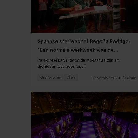
Spaanse sterrenchef Begoña Rodrigo:
"Een normale werkweek was de
grootste uitdaging"
Personeel La Salita* wilde meer thuis zijn en
dichtgaan was geen optie
Gastronomie
Chefs
3 december 2023
|
4 min