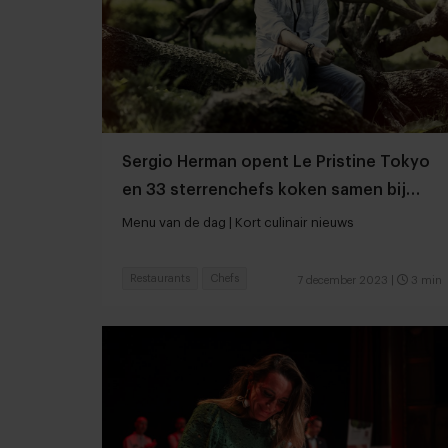
Sergio Herman opent Le Pristine Tokyo
en 33 sterrenchefs koken samen bij
Restaurant M
Menu van de dag | Kort culinair nieuws
Restaurants
Chefs
7 december 2023
|
3 min