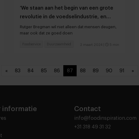
‘We staan aan het begin van een grote
revolutie in de voedselindustrie, en
Nederland kan daarin voorop lopen’
Rutger Bregman wil niet alleen dat mensen deugen,
maar ook dat ze goed doen
Foodservice
Duurzaamheid
2 maart 2024
|
5 min
«
83
84
85
86
87
88
89
90
91
»
 informatie
Contact
res
info@foodinspiration.com
+31 318 49 31 32
t