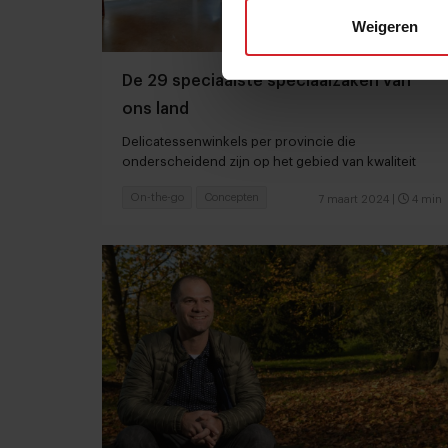
Weigeren
De 29 speciaalste speciaalzaken van
ons land
Delicatessenwinkels per provincie die
onderscheidend zijn op het gebied van kwaliteit
On-the-go
Concepten
7 maart 2024
|
4 min