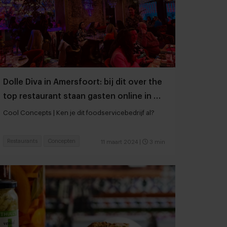
Dolle Diva in Amersfoort: bij dit over the
top restaurant staan gasten online in de
rij
Cool Concepts | Ken je dit foodservicebedrijf al?
Restaurants
Concepten
11 maart 2024
|
3 min