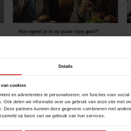
Hoe speel je in op jouw type gast?
Tips om jouw gasten te verleiden tot duurzame
keuzes
Details
Restaurants
Duurzaamheid
7 maart 2024
|
6 min
 van cookies
ent en advertenties te personaliseren, om functies voor social
. Ook delen we informatie over uw gebruik van onze site met on
e. Deze partners kunnen deze gegevens combineren met andere i
erzameld op basis van uw gebruik van hun services.