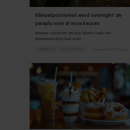
Klimaatpositiviteit werd ‘overnight’ de
paraplu voor al onze keuzes
Nieuwe columnist: Wouter Staal’s route van
bewustwording naar actie
Foodservice
Duurzaamheid
5 maart 2024
|
5 min