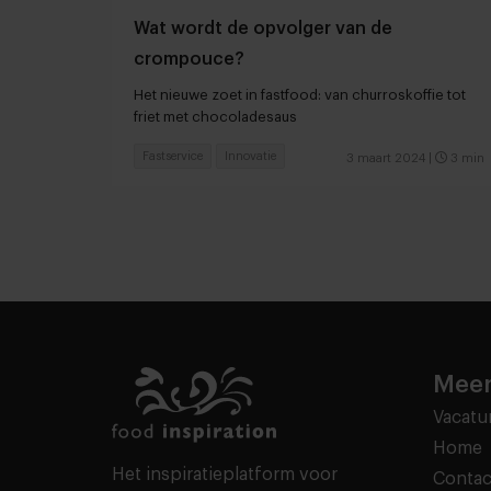
Wat wordt de opvolger van de
crompouce?
Het nieuwe zoet in fastfood: van churroskoffie tot
friet met chocoladesaus
Fastservice
Innovatie
3 maart 2024
|
3 min
Meer
Vacatu
Home
Het inspiratieplatform voor
Contac