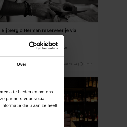
Bij Sergio Herman reserveer je via
WhatsApp
Menu van de dag | kort culinair nieuws
Over
Gastronomie
Chefs
7 maart 2024
|
3 min
 media te bieden en om ons
ze partners voor social
nformatie die u aan ze heeft