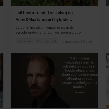
Lidl bevoorraadt fossielvrij en
Anne&Max lanceert hybride
maandspecial
Verder in het zakennieuws: zo staan de
verschillende branches in de horeca ervoor
Restaurants
Duurzaamheid
5 maart 2024
|
3 min