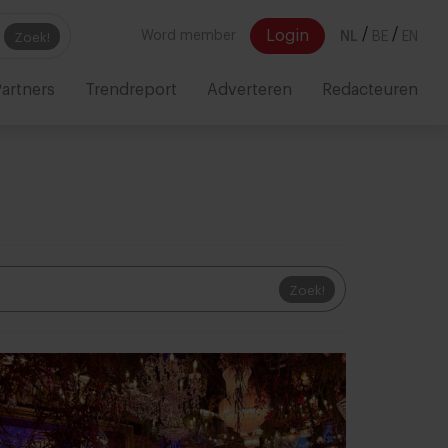
/
/
Login
Word member
NL
BE
EN
Zoek!
artners
Trendreport
Adverteren
Redacteuren
Zoek!