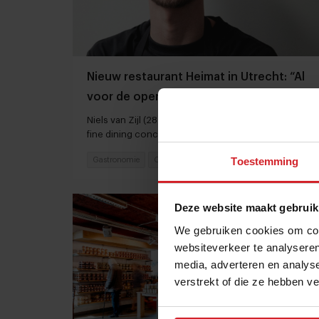
Nieuw restaurant Heimat in Utrecht: “Al
voor de opening 600 reserveringen"
Niels van Zijl (28) vond 6 investeerders en opent
fine dining concept
Toestemming
Gastronomie
Chefs
8 maart 2024
|
6 min
Deze website maakt gebruik
We gebruiken cookies om cont
websiteverkeer te analyseren
media, adverteren en analys
verstrekt of die ze hebben v