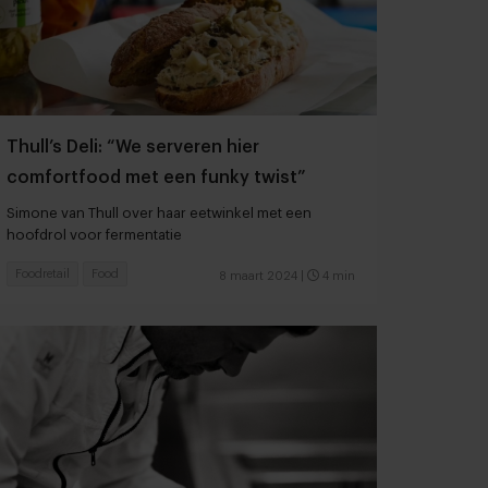
Thull’s Deli: “We serveren hier
comfortfood met een funky twist”
Simone van Thull over haar eetwinkel met een
hoofdrol voor fermentatie
Foodretail
Food
8 maart 2024
|
4 min