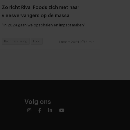
Zo richt Rival Foods zich met haar
vleesvervangers op de massa
“In 2024 gaan we opschalen en impact maken”
Bedrijfscatering
Food
1 maart 2024
|
5 min
Volg ons