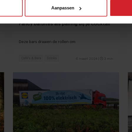
Aanpassen
Fancy barbites als pairing bij je cocktail
Deze bars draaien de rollen om
Café's & Bars
Drinks
6 maart 2024
|
3 min