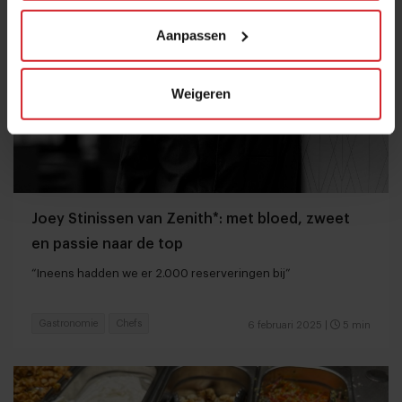
Aanpassen
Weigeren
Joey Stinissen van Zenith*: met bloed, zweet
en passie naar de top
“Ineens hadden we er 2.000 reserveringen bij”
Gastronomie
Chefs
6 februari 2025
|
5 min