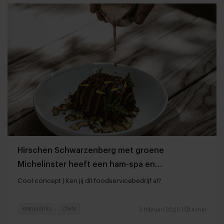
Hirschen Schwarzenberg met groene
Michelinster heeft een ham-spa en
fermentatielab
Cool concept | Ken jij dit foodservicebedrijf al?
Restaurants
Chefs
3 februari 2025
|
4 min