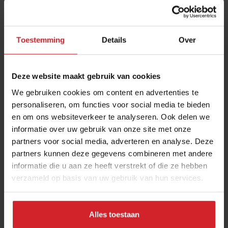
Toestemming
Details
Over
Deze website maakt gebruik van cookies
We gebruiken cookies om content en advertenties te
personaliseren, om functies voor social media te bieden
en om ons websiteverkeer te analyseren. Ook delen we
De kleine ambachtelijke bakker is populairder
informatie over uw gebruik van onze site met onze
dan ooit
partners voor social media, adverteren en analyse. Deze
Bakery trend zet door: groei van 73% voor bakkerij met open
partners kunnen deze gegevens combineren met andere
oven
informatie die u aan ze heeft verstrekt of die ze hebben
verzameld op basis van uw gebruik van hun services.
On-the-go
Food
7 februari 2025
|
3 min
Alles toestaan