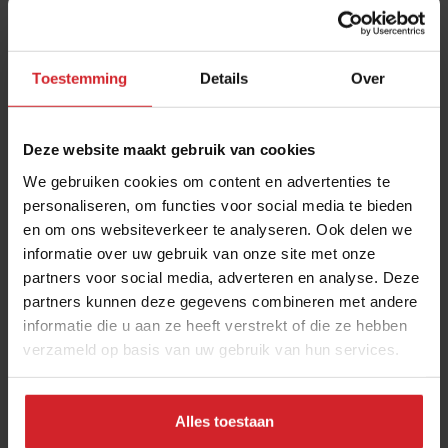
Toestemming
Details
Over
Deze website maakt gebruik van cookies
We gebruiken cookies om content en advertenties te
personaliseren, om functies voor social media te bieden
en om ons websiteverkeer te analyseren. Ook delen we
De Librije behoudt drie Michelinsterren
informatie over uw gebruik van onze site met onze
partners voor social media, adverteren en analyse. Deze
Tranen, trots en nalatenschap van Jonnie Boer
partners kunnen deze gegevens combineren met andere
informatie die u aan ze heeft verstrekt of die ze hebben
verzameld op basis van uw gebruik van hun services.
Gastronomie
Chefs
6 oktober 2025
|
4 min
Alles toestaan