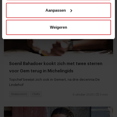
Aanpassen
Weigeren
Soenil Bahadoer kookt zich met twee sterren
voor Gem terug in Michelingids
Topchef bewijst zich ook in Gemert, na drie decennia De
Lindehof
Restaurants
Chefs
6 oktober 2025
|
3 min