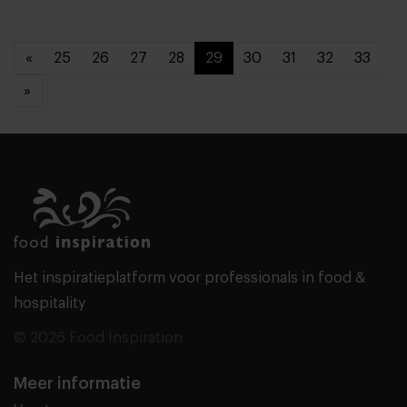
«
25
26
27
28
29
30
31
32
33
»
Het inspiratieplatform voor professionals in food &
hospitality
© 2026 Food Inspiration
Meer informatie