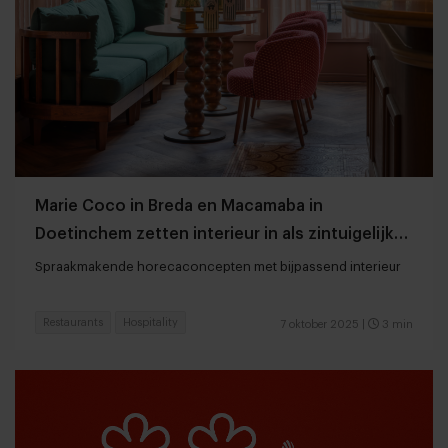
Marie Coco in Breda en Macamaba in
Doetinchem zetten interieur in als zintuigelijke
smaakmaker
Spraakmakende horecaconcepten met bijpassend interieur
Restaurants
Hospitality
7 oktober 2025
|
3 min