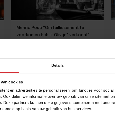
Menno Post: "Om faillissement te
voorkomen heb ik Olivijn* verkocht"
Sterrenchef wachtte bijna 2 jaar op overdracht
restaurant
Restaurants
Chefs
9 november 2024
|
6 min
Details
 van cookies
ent en advertenties te personaliseren, om functies voor social
. Ook delen we informatie over uw gebruik van onze site met on
e. Deze partners kunnen deze gegevens combineren met andere i
erzameld op basis van uw gebruik van hun services.