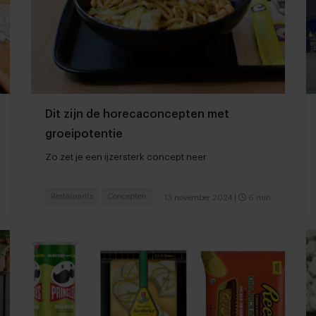
Dit zijn de horecaconcepten met
groeipotentie
Zo zet je een ijzersterk concept neer
Restaurants
Concepten
13 november 2024
|
6 min