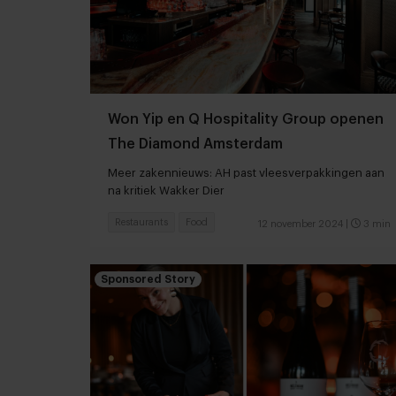
Won Yip en Q Hospitality Group openen
The Diamond Amsterdam
Meer zakennieuws: AH past vleesverpakkingen aan
na kritiek Wakker Dier
Restaurants
Food
12 november 2024
|
3 min
Sponsored Story