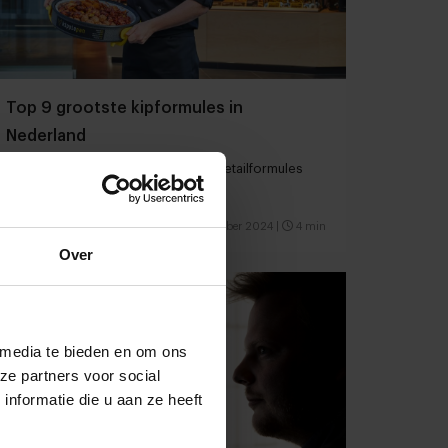
Top 9 grootste kipformules in
Nederland
De grootste horecaconcepten en retailformules
met kip als kernproduct
Fastservice
Concepten
9 november 2024
|
4 min
Over
 media te bieden en om ons
ze partners voor social
nformatie die u aan ze heeft