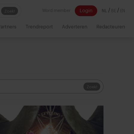
/
/
Login
Word member
NL
BE
EN
Zoek!
artners
Trendreport
Adverteren
Redacteuren
Zoek!