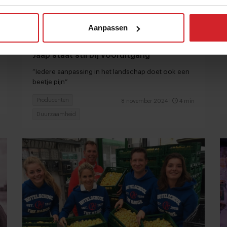
Aanpassen
November blues: regeneratieve boer
Jaap staat stil bij vooruitgang
“Iedere aanpassing in het landschap doet ook een
beetje pijn”
Producenten
8 november 2024
|
4 min
Duurzaamheid