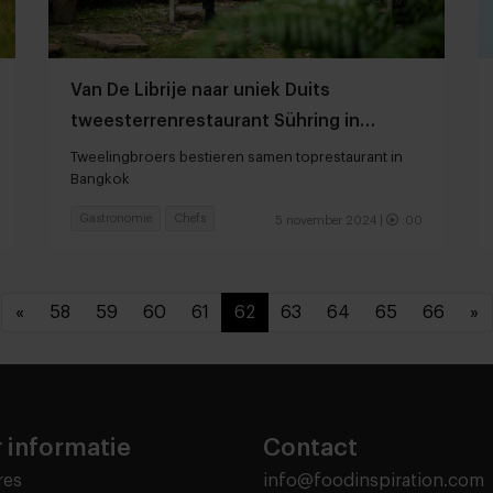
Van De Librije naar uniek Duits
tweesterrenrestaurant Sühring in
Thailand
Tweelingbroers bestieren samen toprestaurant in
Bangkok
Gastronomie
Chefs
5 november 2024
|
:00
«
58
59
60
61
62
63
64
65
66
»
 informatie
Contact
res
info@foodinspiration.com