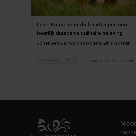
Label Rouge voor de feestdagen: een
heerlijk duurzame culinaire beleving
Zo serveert Alain Caron gevogelte aan zijn gasten
Gastronomie
Chefs
6 november 2024
|
3 min
Meer
Vacatu