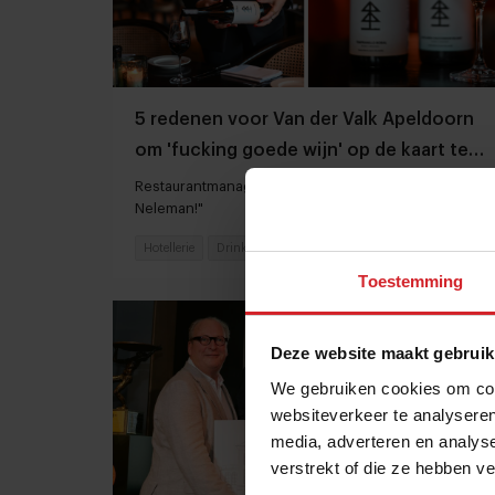
5 redenen voor Van der Valk Apeldoorn
om 'fucking goede wijn' op de kaart te
zetten
Restaurantmanager: "Ik ben gewoon fan van
Neleman!"
Hotellerie
Drinks
10 november 2024
|
3 min
Toestemming
Deze website maakt gebruik
We gebruiken cookies om cont
websiteverkeer te analyseren
media, adverteren en analys
verstrekt of die ze hebben v