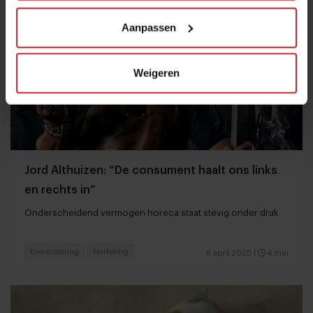
Aanpassen
Weigeren
Jord Althuizen: “De consument haalt ons links
en rechts in”
Onderscheidend vermogen horeca staat stevig onder druk
Eventcatering
Marketing
8 april 2025
|
4 min