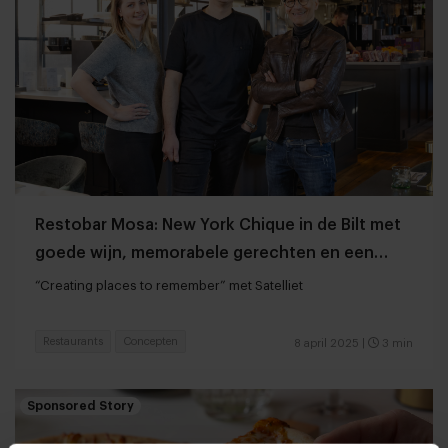
Restobar Mosa: New York Chique in de Bilt met
goede wijn, memorabele gerechten en een
smaakvol interieur
“Creating places to remember” met Satelliet
Restaurants
Concepten
8 april 2025
|
3 min
Sponsored Story