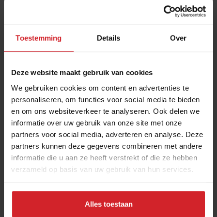
Toestemming
Details
Over
Deze website maakt gebruik van cookies
We gebruiken cookies om content en advertenties te
personaliseren, om functies voor social media te bieden
en om ons websiteverkeer te analyseren. Ook delen we
De perfecte pizza in jouw horecazaak
informatie over uw gebruik van onze site met onze
partners voor social media, adverteren en analyse. Deze
Pizza Perfettissima van Dr. Oetker Professional is snel,
partners kunnen deze gegevens combineren met andere
gemakkelijk en winstgevend
informatie die u aan ze heeft verstrekt of die ze hebben
verzameld op basis van uw gebruik van hun services.
Foodservice
Food
8 april 2025
|
3 min
Alles toestaan