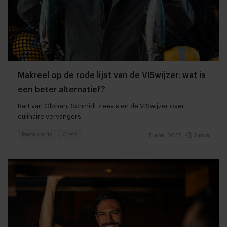
Makreel op de rode lijst van de VISwijzer: wat is
een beter alternatief?
Bart van Olphen, Schmidt Zeevis en de VISwijzer over
culinaire vervangers
Restaurants
Chefs
11 april 2025
|
3 min