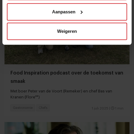
Aanpassen
Weigeren
Food Inspiration podcast over de toekomst van
smaak
Met boer Peter van de Voort (Remeker) en chef Bas van
Kranen (Flore**)
Gastronomie
Chefs
1 juli 2025
|
1 min