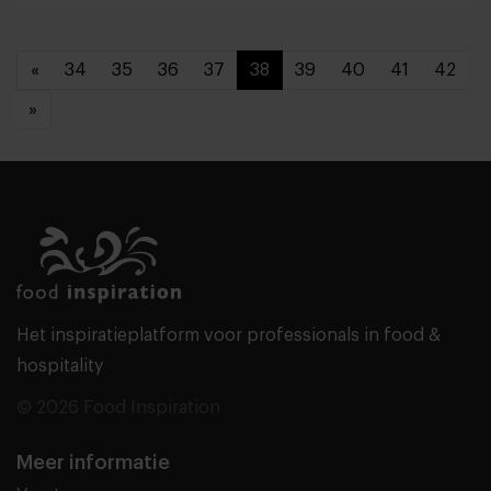
«
34
35
36
37
38
39
40
41
42
»
Het inspiratieplatform voor professionals in food &
hospitality
© 2026 Food Inspiration
Meer informatie