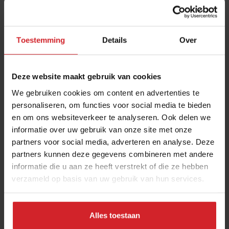
Toestemming
Details
Over
Deze website maakt gebruik van cookies
We gebruiken cookies om content en advertenties te
personaliseren, om functies voor social media te bieden
en om ons websiteverkeer te analyseren. Ook delen we
Oproep: professor zoekt input voor culinaire
informatie over uw gebruik van onze site met onze
erfgoedbibliotheek
partners voor social media, adverteren en analyse. Deze
“Architecten bewaren al hun schetsen in archieven, chefs
partners kunnen deze gegevens combineren met andere
bewaren nagenoeg niets”
informatie die u aan ze heeft verstrekt of die ze hebben
verzameld op basis van uw gebruik van hun services.
Gastronomie
Chefs
1 juli 2025
|
5 min
Alles toestaan