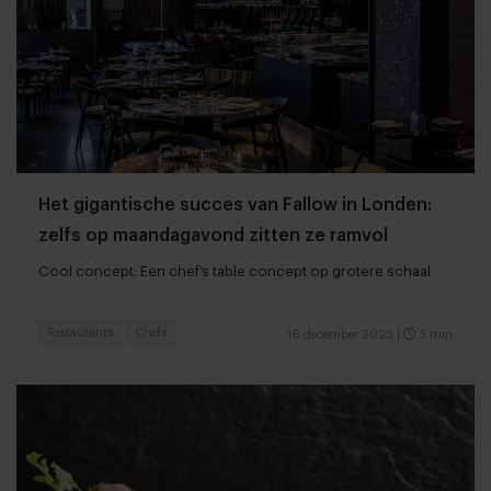
Het gigantische succes van Fallow in Londen:
zelfs op maandagavond zitten ze ramvol
Cool concept: Een chef’s table concept op grotere schaal
Restaurants
Chefs
16 december 2025
|
3 min