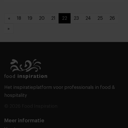
«
18
19
20
21
22
23
24
25
26
»
Het inspiratieplatform voor professionals in food &
hospitality
© 2026 Food Inspiration
Meer informatie