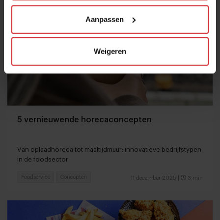
Aanpassen
Weigeren
5 vernieuwende horecaconcepten
Van oplaadhoreca tot maaltijdmuur: innovatieve bedrijfstypen
in de foodsector
Foodservice
Concepten
11 december 2025
|
3 min