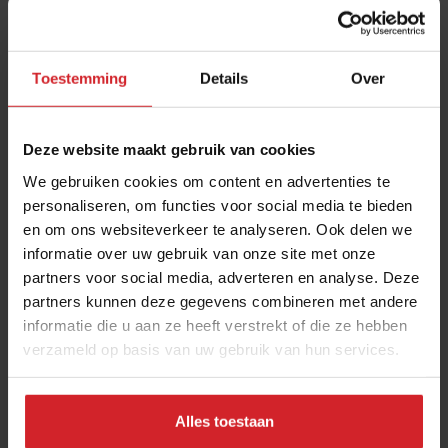
Toestemming
Details
Over
Deze website maakt gebruik van cookies
We gebruiken cookies om content en advertenties te
personaliseren, om functies voor social media te bieden
en om ons websiteverkeer te analyseren. Ook delen we
Schiphol wil terug in top 3 beste airports van
informatie over uw gebruik van onze site met onze
Europa, F&B speelt daarin sleutelrol
partners voor social media, adverteren en analyse. Deze
“We liepen 10 jaar achter op de foodtrends, die inhaalslag zijn
partners kunnen deze gegevens combineren met andere
we nu aan het maken”
informatie die u aan ze heeft verstrekt of die ze hebben
verzameld op basis van uw gebruik van hun services.
Producenten
Marketing
11 december 2025
|
5 min
Alles toestaan