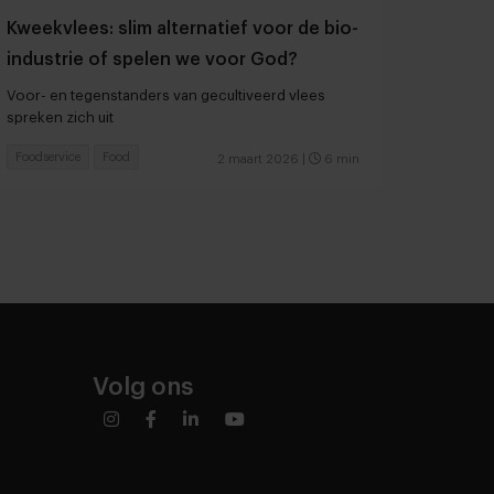
Kweekvlees: slim alternatief voor de bio-
industrie of spelen we voor God?
Voor- en tegenstanders van gecultiveerd vlees
spreken zich uit
Foodservice
Food
2 maart 2026
|
6 min
Volg ons