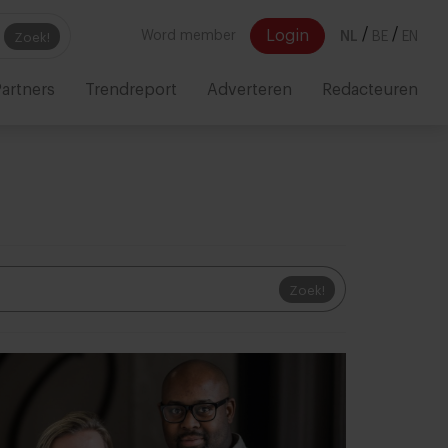
/
/
Login
Word member
NL
BE
EN
Zoek!
artners
Trendreport
Adverteren
Redacteuren
Zoek!