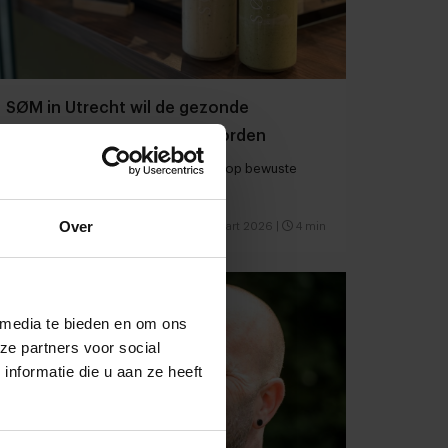
SØM in Utrecht wil de gezonde
Starbucks van Nederland worden
Nieuw proteïneshake-concept mikt op bewuste
consument
Over
On-the-go
Concepten
9 maart 2026
|
4 min
 media te bieden en om ons
ze partners voor social
nformatie die u aan ze heeft