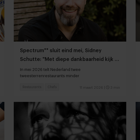
Spectrum** sluit eind mei, Sidney
Schutte: "Met diepe dankbaarheid kijk ik
terug"
In mei 2026 telt Nederland twee
tweesterrenrestaurants minder
Restaurants
Chefs
11 maart 2026
|
3 min