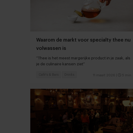
Waarom de markt voor specialty thee nu
volwassen is
“Thee is het meest margerijke product in je zaak, als
je de culinaire kansen ziet”
Café's & Bars
Drinks
11 maart 2026
|
5 min