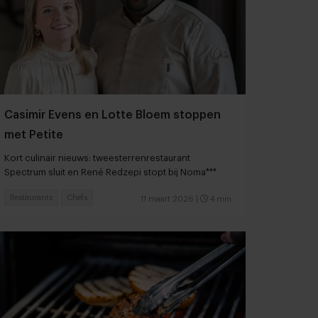
Casimir Evens en Lotte Bloem stoppen
met Petite
Kort culinair nieuws: tweesterrenrestaurant
Spectrum sluit en René Redzepi stopt bij Noma***
Restaurants
Chefs
11 maart 2026
|
4 min