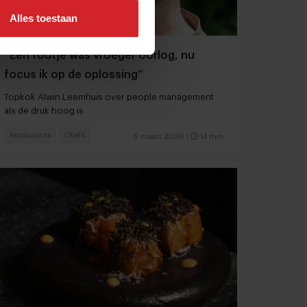
Alles toestaan
“Een foutje was vroeger oorlog, nu
focus ik op de oplossing”
Topkok Alwin Leemhuis over people management
als de druk hoog is
Restaurants
Chefs
6 maart 2026
|
14 min