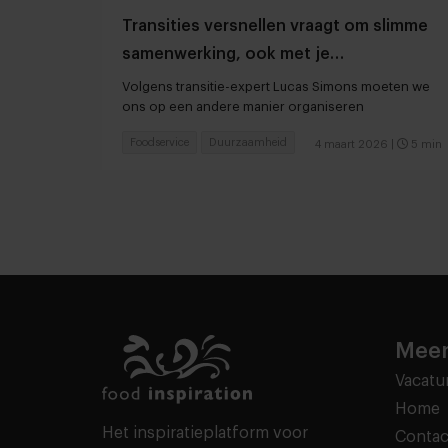
Transities versnellen vraagt om slimme
samenwerking, ook met je
concurrenten
Volgens transitie-expert Lucas Simons moeten we
ons op een andere manier organiseren
Foodservice
Duurzaamheid
4 maart 2026
|
5 min
Meer
Vacatu
Home
Het inspiratieplatform voor
Contac