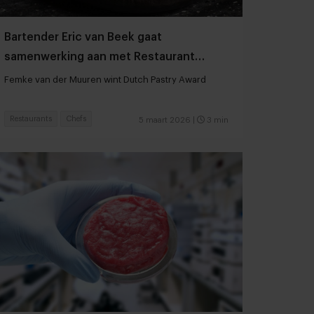
Bartender Eric van Beek gaat
samenwerking aan met Restaurant
Showw*
Femke van der Muuren wint Dutch Pastry Award
Restaurants
Chefs
5 maart 2026
|
3 min