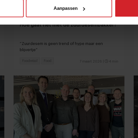
Aanpassen
Hoe gaat het met de zuurdesembakker?
“Zuurdesem is geen trend of hype maar een
blijvertje”
Foodretail
Food
7 maart 2026
|
4 min