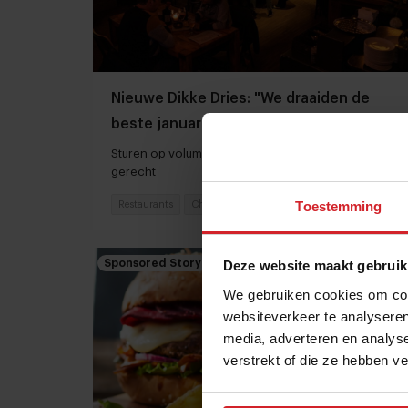
Nieuwe Dikke Dries: "We draaiden de
beste januarimaand ooit door een
prijsverlaging"
Sturen op volume in plaats van op marge per
gerecht
Toestemming
Restaurants
Chefs
10 maart 2026
|
4 min
Sponsored Story
Deze website maakt gebruik
We gebruiken cookies om cont
websiteverkeer te analyseren
media, adverteren en analys
verstrekt of die ze hebben v