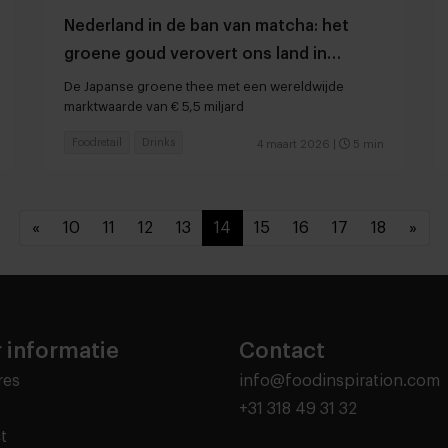
Nederland in de ban van matcha: het
groene goud verovert ons land in
razend tempo
De Japanse groene thee met een wereldwijde
marktwaarde van € 5,5 miljard
Foodretail
Drinks
4 maart 2026
|
5 min
«
10
11
12
13
14
15
16
17
18
»
 informatie
Contact
res
info@foodinspiration.com
+31 318 49 31 32
t