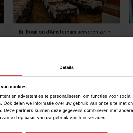
Bij Bouillon d’Amsterdam serveren ze in
hartje centrum noordzeetong voor nog
geen €13
“Dit is de toekomst van de horeca”
Details
Restaurants
Chefs
10 maart 2026
|
6 min
 van cookies
ent en advertenties te personaliseren, om functies voor social
. Ook delen we informatie over uw gebruik van onze site met on
e. Deze partners kunnen deze gegevens combineren met andere i
erzameld op basis van uw gebruik van hun services.