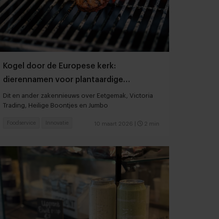
Kogel door de Europese kerk:
dierennamen voor plantaardige
producten voortaan verboden
Dit en ander zakennieuws over Eetgemak, Victoria
Trading, Heilige Boontjes en Jumbo
Foodservice
Innovatie
10 maart 2026
|
2 min