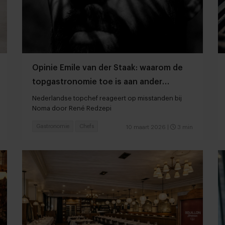
Opinie Emile van der Staak: waarom de
topgastronomie toe is aan ander
leiderschap
Nederlandse topchef reageert op misstanden bij
Noma door René Redzepi
Gastronomie
Chefs
10 maart 2026
|
3 min