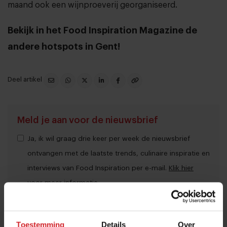
maand ook een wijnproeverij georganiseerd.
Bekijk in het Food Inspiration Magazine de
andere hotspots in Gent!
Deel artikel
Meld je aan voor de nieuwsbrief
Ja, ik wil graag drie keer per week de nieuwsbrief
ontvangen met de laatste trends, culinaire inspiratie en
interviews van Food Inspiration per e-mail.
Klik hier
voor meer informatie.
Toestemming
Details
Over