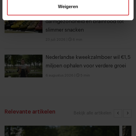
Weigeren
10 globale foodtrends: van
darmgezondheid en brainfood tot
slimmer snacken
23 juli 2026
|
6 min
Nederlandse kweekzalmboer wil €1,5
miljoen ophalen voor verdere groei
6 augustus 2026
|
5 min
Relevante artikelen
Bekijk alle artikelen