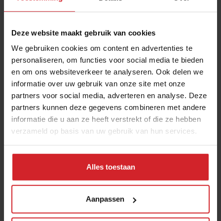
Verzend
THANKS
Deze website maakt gebruik van cookies
Best gelezen artikelen
We gebruiken cookies om content en advertenties te
Eten in Amsterdam: van verscholen
personaliseren, om functies voor social media te bieden
eetcafés tot De Strip in Noord
en om ons websiteverkeer te analyseren. Ook delen we
informatie over uw gebruik van onze site met onze
4 augustus 2026
|
6 min
partners voor social media, adverteren en analyse. Deze
partners kunnen deze gegevens combineren met andere
Joris Bijdendijk en Samuel Levie
informatie die u aan ze heeft verstrekt of die ze hebben
openen eenmalig pop-uprestaurant
verzameld op basis van uw gebruik van hun services.
Café de Lepel
4 augustus 2026
|
3 min
Alles toestaan
Bangkok is tegenwoordig meer dan
dampende noedelsoep
Aanpassen
3 augustus 2026
|
3 min