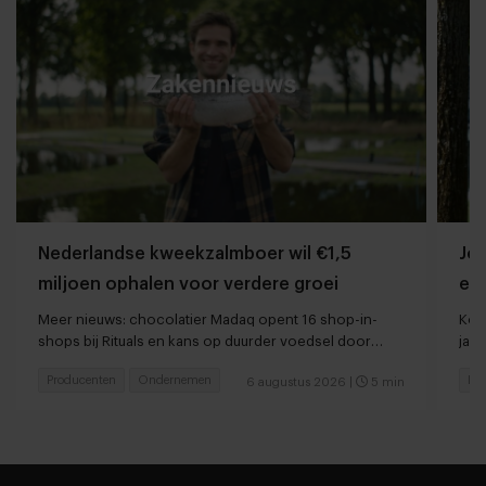
Nederlandse kweekzalmboer wil €1,5
Jor
miljoen ophalen voor verdere groei
ee
Meer nieuws: chocolatier Madaq opent 16 shop-in-
Kort
shops bij Rituals en kans op duurder voedsel door
jaar
droogte en hitte
Producenten
Ondernemen
Res
6 augustus 2026
|
5 min