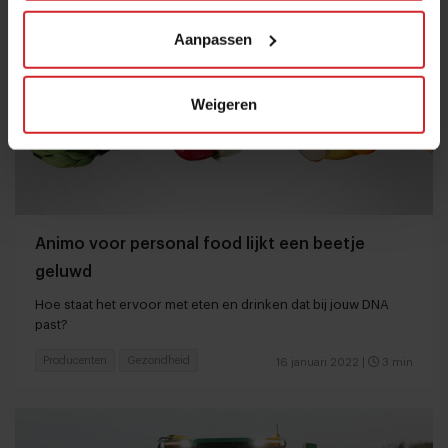
Aanpassen
Weigeren
Animo voor personal food lijkt een beetje
geluwd
Hoe staat het ervoor met eten en drinken dat bij jouw DNA
past?
Producenten
Gezondheid
16 januari 2022
|
3 min