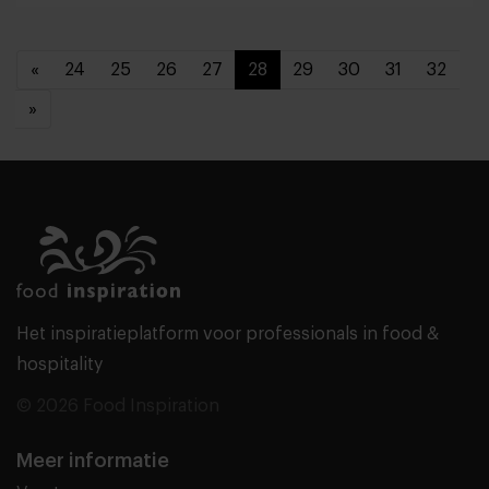
«
24
25
26
27
28
29
30
31
32
»
Het inspiratieplatform voor professionals in food &
hospitality
© 2026 Food Inspiration
Meer informatie