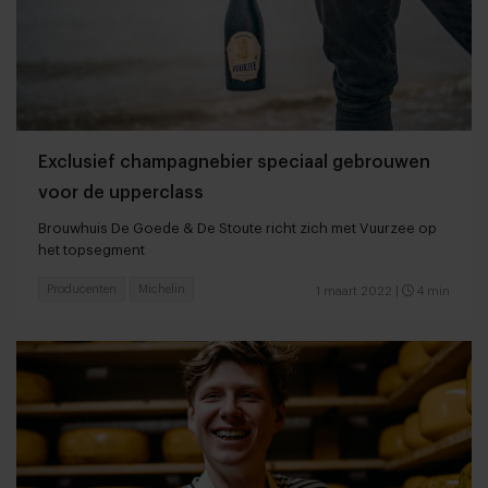
Exclusief champagnebier speciaal gebrouwen
voor de upperclass
Brouwhuis De Goede & De Stoute richt zich met Vuurzee op
het topsegment
Producenten
Michelin
1 maart 2022
|
4 min