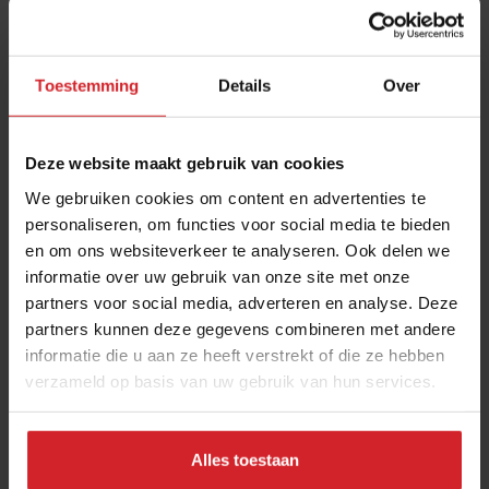
Toestemming
Details
Over
Deze website maakt gebruik van cookies
We gebruiken cookies om content en advertenties te
personaliseren, om functies voor social media te bieden
en om ons websiteverkeer te analyseren. Ook delen we
Hoe Melody Mok met chilisaus haar droom
informatie over uw gebruik van onze site met onze
waarmaakt in Dubai
partners voor social media, adverteren en analyse. Deze
Een feelgood story in tijden van coronacrisis
partners kunnen deze gegevens combineren met andere
informatie die u aan ze heeft verstrekt of die ze hebben
verzameld op basis van uw gebruik van hun services.
Producenten
Corona
19 januari 2022
|
3 min
Alles toestaan