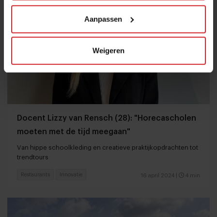
Aanpassen
Weigeren
Docent Lizzy van Rensch (28): "Horecascholen
moeten met de tijd meegaan"
Van hippe schoolkleding en creatieve praktijkopdrachten tot
trendtours
Restaurants
Innovatie
16 april 2024
|
4 min