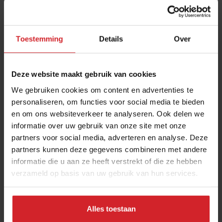
Toestemming
Details
Over
Deze website maakt gebruik van cookies
We gebruiken cookies om content en advertenties te
personaliseren, om functies voor social media te bieden
en om ons websiteverkeer te analyseren. Ook delen we
Het bruine café is zoveel meer dan een
informatie over uw gebruik van onze site met onze
horecagelegenheid
partners voor social media, adverteren en analyse. Deze
KHN voorzitter Marijke Vuik over de aantrekkingskracht van
partners kunnen deze gegevens combineren met andere
de kroeg
informatie die u aan ze heeft verstrekt of die ze hebben
verzameld op basis van uw gebruik van hun services.
Café's & Bars
Food
17 april 2024
|
4 min
Alles toestaan