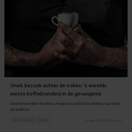
Uniek bezoek achter de tralies: 's werelds
eerste koffiebranderij in de gevangenis
Gedetineerden worden omgeschoold tot branders, barista’s
en bakkers
Café's & Bars
Drinks
12 april 2024
|
6 min