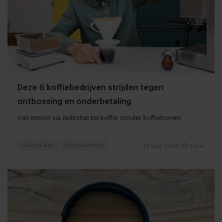
Deze 6 koffiebedrijven strijden tegen
ontbossing en onderbetaling
Van import via zeilschip tot koffie zonder koffiebonen
Café's & Bars
Duurzaamheid
22 april 2024
|
5 min