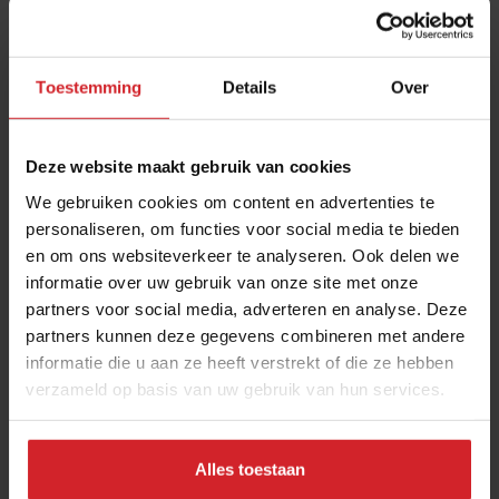
Toestemming
Details
Over
Deze website maakt gebruik van cookies
We gebruiken cookies om content en advertenties te
personaliseren, om functies voor social media te bieden
en om ons websiteverkeer te analyseren. Ook delen we
7 foodhypes die ten dode zijn opgeschreven
informatie over uw gebruik van onze site met onze
en hun 7 opvolgers
partners voor social media, adverteren en analyse. Deze
Crompouce maakt plaats voor pistache croissant, 'groene'
partners kunnen deze gegevens combineren met andere
burger voor groene matcha
informatie die u aan ze heeft verstrekt of die ze hebben
verzameld op basis van uw gebruik van hun services.
Gastronomie
Chefs
19 augustus 2025
|
4 min
Alles toestaan