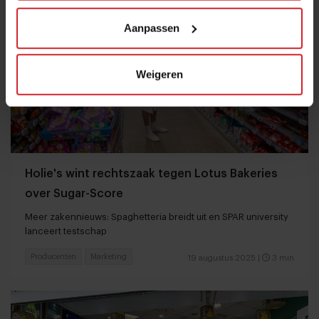
Aanpassen
Weigeren
Holie's wint rechtszaak tegen Lotus Bakeries
over Sugar-Score
Meer zakennieuws: Spaghetteria breidt uit en SPAR university
lanceert testschap
Producenten
Marketing
19 augustus 2025
|
3 min