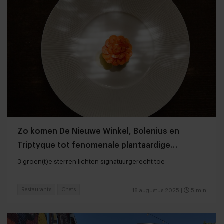
Zo komen De Nieuwe Winkel, Bolenius en
Triptyque tot fenomenale plantaardige
gerechten
3 groen(t)e sterren lichten signatuurgerecht toe
Restaurants
Chefs
18 augustus 2025
|
5 min