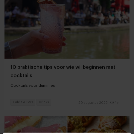
10 praktische tips voor wie wil beginnen met
cocktails
Cocktails voor dummies
Café's & Bars
Drinks
20 augustus 2025
|
4 min