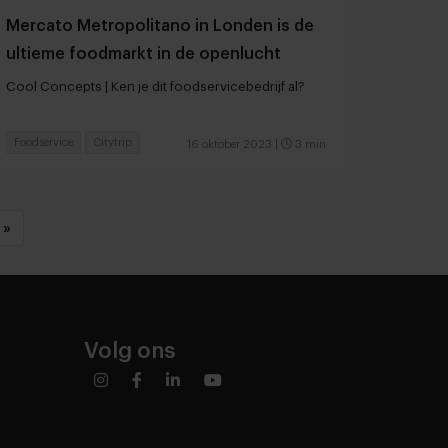
Mercato Metropolitano in Londen is de
ultieme foodmarkt in de openlucht
Cool Concepts | Ken je dit foodservicebedrijf al?
Foodservice
Citytrip
16 oktober 2023
|
3 min
»
Volg ons