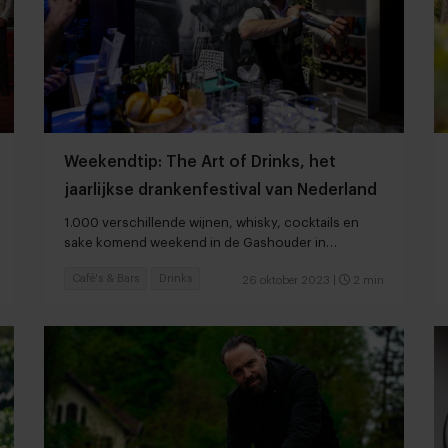
Weekendtip: The Art of Drinks, het
jaarlijkse drankenfestival van Nederland
1.000 verschillende wijnen, whisky, cocktails en
sake komend weekend in de Gashouder in
Amsterdam
Café's & Bars
Drinks
26 oktober 2023
|
2 min