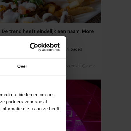
De trend heeft eindelijk een naam: More
is More
Bonte interieurs, kleurrijke borden en loaded
dranken en gerechten
Over
Foodservice
Food
22 oktober 2023
|
3 min
 media te bieden en om ons
ze partners voor social
nformatie die u aan ze heeft