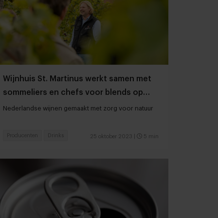
Wijnhuis St. Martinus werkt samen met
sommeliers en chefs voor blends op
maat
Nederlandse wijnen gemaakt met zorg voor natuur
Producenten
Drinks
25 oktober 2023
|
5 min