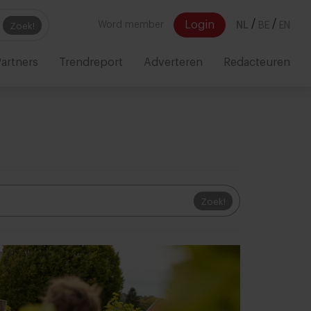
/
/
Login
Word member
NL
BE
EN
Zoek!
artners
Trendreport
Adverteren
Redacteuren
Zoek!