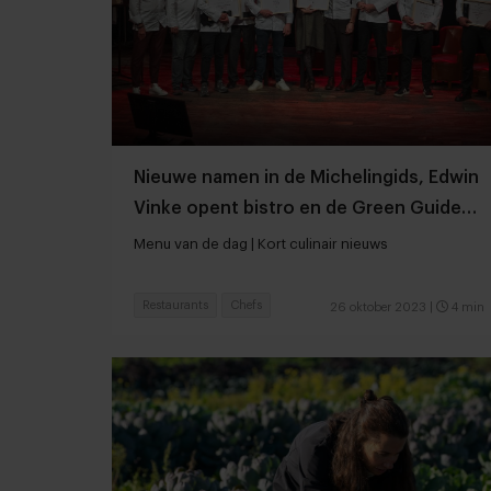
Nieuwe namen in de Michelingids, Edwin
Vinke opent bistro en de Green Guide
uitgereikt
Menu van de dag | Kort culinair nieuws
Restaurants
Chefs
26 oktober 2023
|
4 min