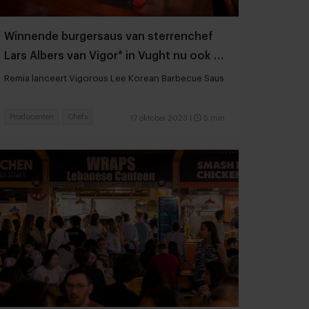
Winnende burgersaus van sterrenchef
Lars Albers van Vigor* in Vught nu ook in
de groothandel
Remia lanceert Vigorous Lee Korean Barbecue Saus
Producenten
Chefs
17 oktober 2023
|
5 min