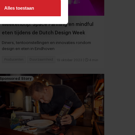
Alles toestaan
Weekendtip: Space Farming en mindful
eten tijdens de Dutch Design Week
Diners, tentoonstellingen en innovaties rondom
design en eten in Eindhoven
Producenten
Duurzaamheid
19 oktober 2023
|
4 min
Sponsored Story