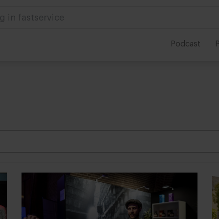
g in fastservice
Podcast
P