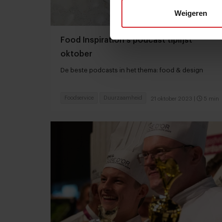
Weigeren
Food Inspiration's podcast tiplijst
oktober
De beste podcasts in het thema: food & design
Foodservice
Duurzaamheid
21 oktober 2023
|
5 min