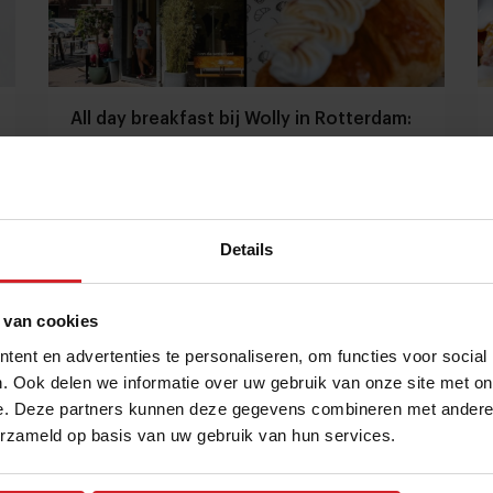
All day breakfast bij Wolly in Rotterdam:
van brioche met ribeye tot guilty
croissant
Cool concept | Ken je dit foodservice bedrijf al?
Details
Foodservice
Citytrip
23 oktober 2023
|
2 min
 van cookies
ent en advertenties te personaliseren, om functies voor social
. Ook delen we informatie over uw gebruik van onze site met on
e. Deze partners kunnen deze gegevens combineren met andere i
erzameld op basis van uw gebruik van hun services.