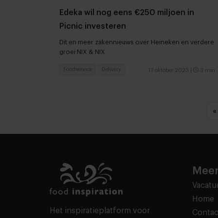
Edeka wil nog eens €250 miljoen in
Picnic investeren
Dit en meer zakennieuws over Heineken en verdere
groei NIX & NIX
Foodservice
Delivery
17 oktober 2023
|
3 min
«
Meer
Vacatu
Home
Het inspiratieplatform voor
Contac