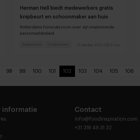
Herman Hell biedt medewerkers gratis
knipbeurt en schoonmaker aan huis
Rotterdams horecatycoon over zijn inspirerende
personeelsbeleid
Restaurants
Ondernemen
17 oktober 2023
|
5 min
98
99
100
101
102
103
104
105
106
 informatie
Contact
res
info@foodinspiration.com
+31 318 49 31 32
t