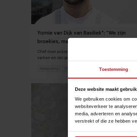
Yornie van Dijk van Basiliek*: “We zijn
broekies, maar flikken het wel”
Chef over prijzenregen, het weren van rund en
varken en zijn groei in vega koken
Toestemming
Restaurants
Chefs
23 oktober 2023
|
9 min
Deze website maakt gebruik
We gebruiken cookies om cont
websiteverkeer te analyseren
media, adverteren en analys
verstrekt of die ze hebben v