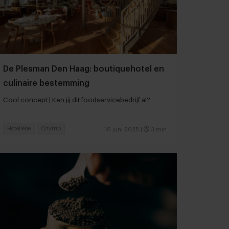
De Plesman Den Haag: boutiquehotel en
culinaire bestemming
Cool concept | Ken jij dit foodservicebedrijf al?
Hotellerie
Citytrip
16 juni 2025
|
3 min