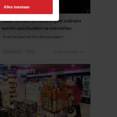
Alles toestaan
Rebel Jermain de Rozario gaat culinaire
wereld opschudden na sterverlies
“Ik wil het label van fine dining loslaten”
Gastronomie
Chefs
12 juni 2025
|
7 min