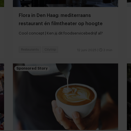
Flora in Den Haag: mediterraans
restaurant én filmtheater op hoogte
Cool concept | Ken jij dit foodservicebedrijf al?
Restaurants
Citytrip
12 juni 2025
|
3 min
Sponsored Story