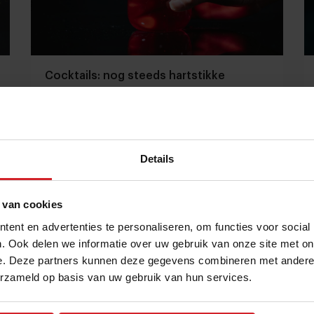
Cocktails: nog steeds hartstikke
populair
6 cocktailtrends, van pre-mixed tot clean aesthetic
Details
Café's & Bars
Drinks
13 juni 2025
|
5 min
 van cookies
ent en advertenties te personaliseren, om functies voor social
. Ook delen we informatie over uw gebruik van onze site met on
e. Deze partners kunnen deze gegevens combineren met andere i
erzameld op basis van uw gebruik van hun services.