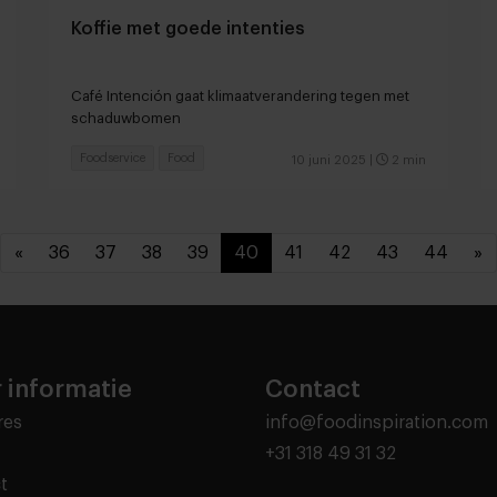
Koffie met goede intenties
Café Intención gaat klimaatverandering tegen met
schaduwbomen
Foodservice
Food
10 juni 2025
|
2 min
«
36
37
38
39
40
41
42
43
44
»
 informatie
Contact
res
info@foodinspiration.com
+31 318 49 31 32
t