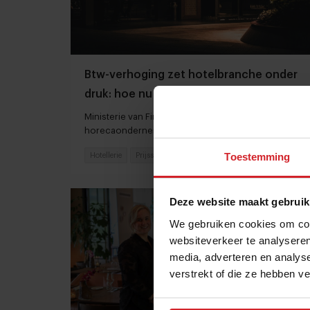
Btw-verhoging zet hotelbranche onder
druk: hoe nu verder?
Ministerie van Financiën, KHN, ABN AMRO en
horecaondernemers schijnen licht op de situatie
Toestemming
Hotellerie
Prijsstijgingen
15 juni 2025
|
4 min
Deze website maakt gebruik
We gebruiken cookies om cont
websiteverkeer te analyseren
media, adverteren en analys
verstrekt of die ze hebben v