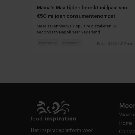
Mama's Maaltijden bereikt mijlpaal van
€50 miljoen consumentenomzet
Meer zakennieuws: Populaire pizzaketen 60
seconds to Napoli naar Nederland
Foodservice
Concepten
10 juni 2025
|
3 min
Meer
Vacatu
Home
Het inspiratieplatform voor
Contac