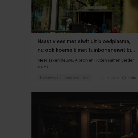
Naast vlees met eiwit uit bloedplasma,
nu ook koemelk met tuinboneneiwit bij
Albert Heijn
Meer zakennieuws: Albron en Hutten samen verder
als Hai
Foodservice
Duurzaamheid
17 juni 2025
|
3 min