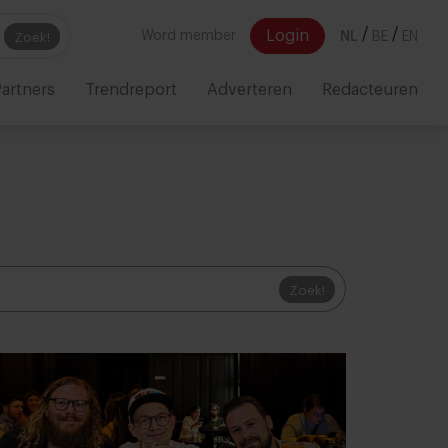
/
/
Login
Word member
NL
BE
EN
Zoek!
artners
Trendreport
Adverteren
Redacteuren
Zoek!