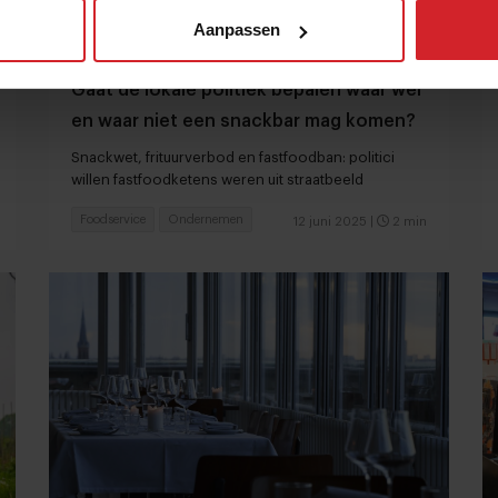
Aanpassen
Gaat de lokale politiek bepalen waar wel
en waar niet een snackbar mag komen?
Snackwet, frituurverbod en fastfoodban: politici
willen fastfoodketens weren uit straatbeeld
Foodservice
Ondernemen
12 juni 2025
|
2 min