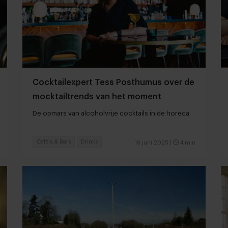
Cocktailexpert Tess Posthumus over de
mocktailtrends van het moment
De opmars van alcoholvrije cocktails in de horeca
Café's & Bars
Drinks
18 juni 2025
|
4 min