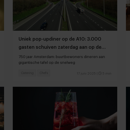
Uniek pop-updiner op de A10: 3.000
gasten schuiven zaterdag aan op de
Ring
750 jaar Amsterdam: buurtbewoners dineren aan
gigantische tafel op de snelweg
Catering
Chefs
17 juni 2025
|
5 min