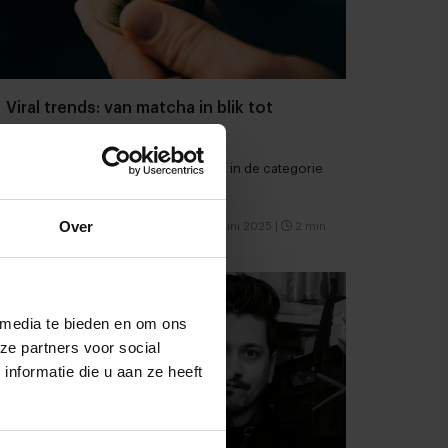
Viral trends: van matcha in blik tot
kaviaar bumps
Deze week populair op social media in de categorie
'food and drinks'
Over
Foodretail
Concepten
13 juni 2025
|
2 min
 media te bieden en om ons
ze partners voor social
nformatie die u aan ze heeft