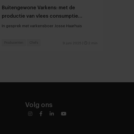
Buitengewone Varkens: met de
productie van vlees consumptie
verminderen
In gesprek met varkensboer Josse Haarhuis
Producenten
Chefs
9 juni 2025
|
2 min
Volg ons