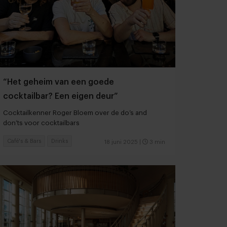
“Het geheim van een goede
cocktailbar? Een eigen deur”
Cocktailkenner Roger Bloem over de do’s and
don’ts voor cocktailbars
Café's & Bars
Drinks
18 juni 2025
|
3 min