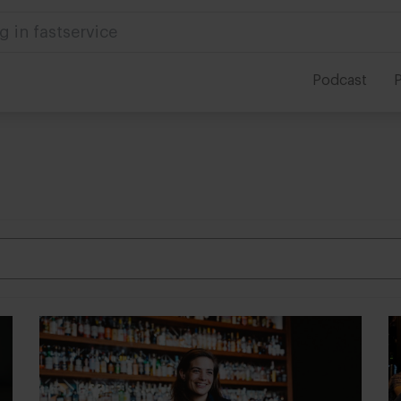
 in foodservice
Podcast
P