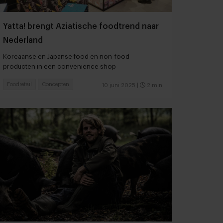
Yatta! brengt Aziatische foodtrend naar
Nederland
Koreaanse en Japanse food en non-food
producten in een convenience shop
Foodretail
Concepten
10 juni 2025
|
2 min