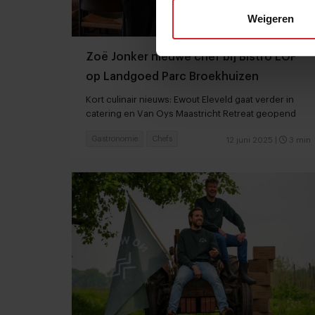
Weigeren
Zoë Jonker nieuwe chef bij Bistro LOF
op Landgoed Parc Broekhuizen
Kort culinair nieuws: Ewout Eleveld gaat verder in
catering en Van Oys Maastricht Retreat geopend
Gastronomie
Chefs
12 juni 2025
|
3 min