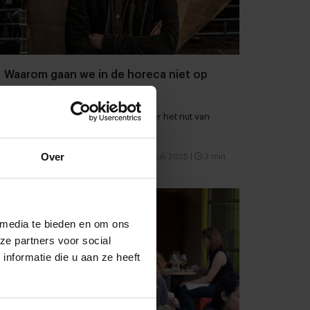
Waarom gaan we in de horeca niet op
collectief verlof?
Horecaondernemer Wim Ballieu over het nut van
doordraaien in vakantietijd
Over
Restaurants
Hospitality
14 juli 2025
|
3 min
 media te bieden en om ons
ze partners voor social
nformatie die u aan ze heeft