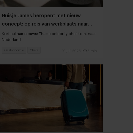
Huisje James heropent met nieuw
concept: op reis van werkplaats naar
restaurant
Kort culinair nieuws: Thaise celebrity chef komt naar
Nederland
Gastronomie
Chefs
10 juli 2025
|
3 min