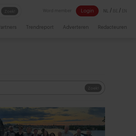
/
/
Login
Word member
NL
BE
EN
Zoek!
artners
Trendreport
Adverteren
Redacteuren
Zoek!