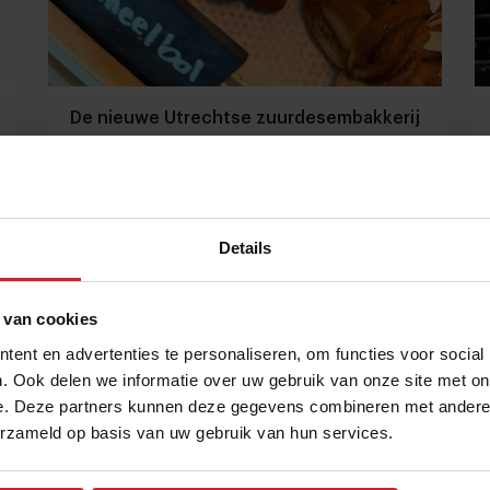
De nieuwe Utrechtse zuurdesembakkerij
kameel: “De kameelbol bleek een schot
in de roos”
Cool concept | Ken jij dit foodservicebedrijf al?
Details
Foodretail
Duurzaamheid
14 juli 2025
|
3 min
 van cookies
ent en advertenties te personaliseren, om functies voor social
. Ook delen we informatie over uw gebruik van onze site met on
e. Deze partners kunnen deze gegevens combineren met andere i
erzameld op basis van uw gebruik van hun services.