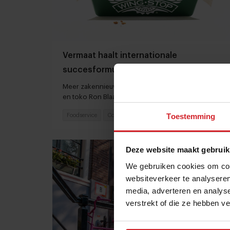
Vermaat haalt internationale
succesformule Wingstop naar
Nederland
Meer zakennieuws: nieuw capsulehotel Den Haag
en toko Ron Blaauw
Toestemming
Foodservice
Concepten
15 juli 2025
|
4 min
Deze website maakt gebruik
We gebruiken cookies om cont
websiteverkeer te analyseren
media, adverteren en analys
verstrekt of die ze hebben v