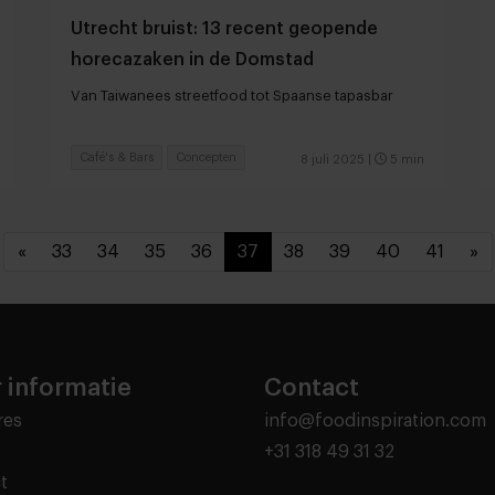
Utrecht bruist: 13 recent geopende
horecazaken in de Domstad
Van Taiwanees streetfood tot Spaanse tapasbar
Café's & Bars
Concepten
8 juli 2025
|
5 min
«
33
34
35
36
37
38
39
40
41
»
 informatie
Contact
res
info@foodinspiration.com
+31 318 49 31 32
t