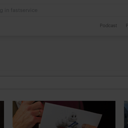
 in foodservice
Podcast
P