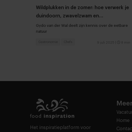
Wildplukken in de zomer: hoe verwerk je
duindoorn, zwavelzwam en
moerasspirea?
Gydo van der Wal deelt zijn kennis over de eetbare
natuur
Gastronomie
Chefs
9 juli 2025
|
8 min
Meer
Vacatu
Home
Het inspiratieplatform voor
Contac