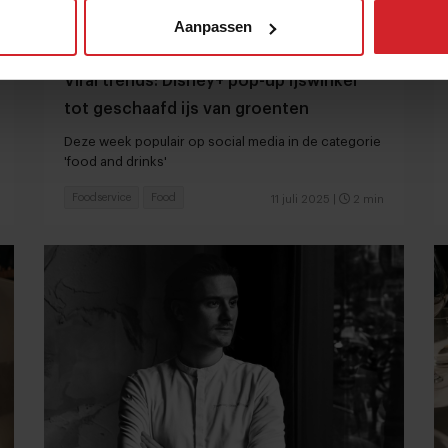
Aanpassen
Viral trends: Disney+ pop-up ijswinkel
tot geschaafd ijs van groenten
Deze week populair op social media in de categorie
'food and drinks'
Foodservice
Food
11 juli 2025
|
2 min