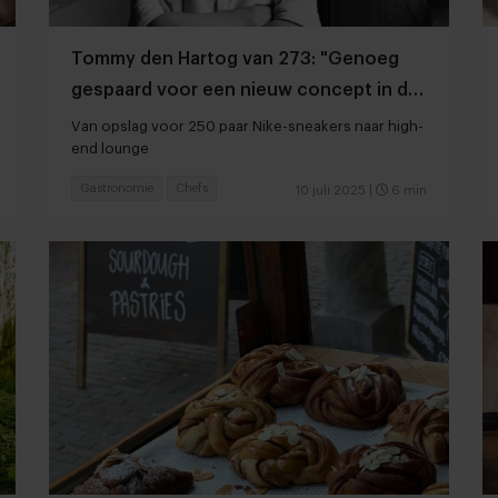
Tommy den Hartog van 273: "Genoeg
gespaard voor een nieuw concept in de
werfkelder"
Van opslag voor 250 paar Nike-sneakers naar high-
end lounge
Gastronomie
Chefs
10 juli 2025
|
6 min