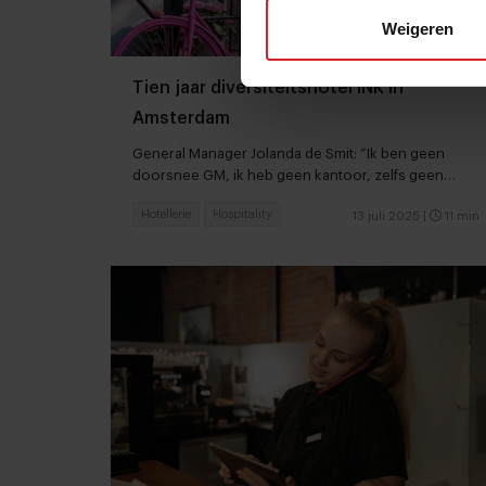
Weigeren
Tien jaar diversiteitshotel INK in
Amsterdam
General Manager Jolanda de Smit: “Ik ben geen
doorsnee GM, ik heb geen kantoor, zelfs geen
bureau”
Hotellerie
Hospitality
13 juli 2025
|
11 min