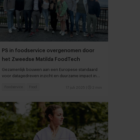
PS in foodservice overgenomen door
het Zweedse Matilda FoodTech
Gezamenlijk bouwen aan een Europese standaard
voor datagedreven inzicht en duurzame impact in
de foodservice
Foodservice
Food
17 juli 2025
|
2 min