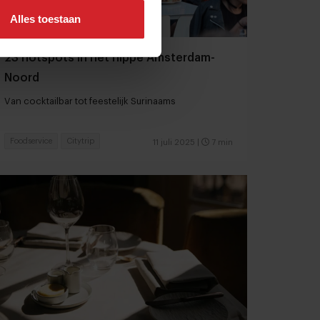
Alles toestaan
23 hotspots in het hippe Amsterdam-
Noord
Van cocktailbar tot feestelijk Surinaams
Foodservice
Citytrip
11 juli 2025
|
7 min